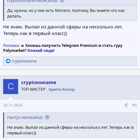
cryptononame написал(а):
Да, нужна, но у них есть Monero, поэтому, Вы знаете что как
делать.
Не знаю. Выпал из данной сферы на несколько лет.
Теперь как в первый класс))
Реклама
: 🔥
Хочешь получить Telegram Premium и стать гуру
Polymarket?
Кликай сюда!
Р
cryptononame
е
а
к
ц
cryptononame
C
и
ТОП-МАСТЕР
Крипто-блогер
и
:
30.11.2024
#5
палтус написал(а):
Не знаю. Выпал из данной сферы на несколько лет. Теперь как в
первый класс))