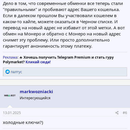
Дело в том, что современные обменки все теперь стали
"правильными" и пробивают адрес Вашего кошелька.
Если в далеком прошлом Вы участвовали кошелем в
каком-то хайпе, можете оказаться в Черном списке. И
перевод на новый адрес не избавит от этой метки. А вот
обмен на Монеро и обратно с Монеро на новый адрес
снимет эту проблему. Или просто дополнительно
гарантирует анонимность этому платежу.
Реклама
: 🔥
Хочешь получить Telegram Premium и стать гуру
Polymarket?
Кликай сюда!
Р
палтус
е
а
к
ц
markwozniacki
и
Интересующийся
и
:
13.01.2025
#6
холодные ключи?)