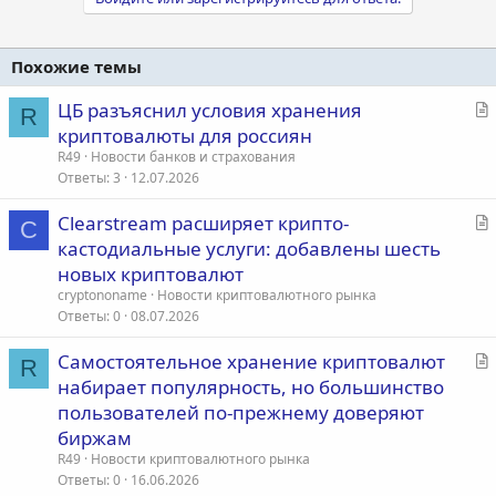
Похожие темы
С
ЦБ разъяснил условия хранения
R
т
криптовалюты для россиян
а
R49
Новости банков и страхования
т
Ответы
3
12.07.2026
ь
С
Clearstream расширяет крипто-
я
C
т
кастодиальные услуги: добавлены шесть
а
новых криптовалют
т
cryptononame
Новости криптовалютного рынка
ь
Ответы
0
08.07.2026
я
С
Самостоятельное хранение криптовалют
R
т
набирает популярность, но большинство
а
пользователей по-прежнему доверяют
т
биржам
ь
R49
Новости криптовалютного рынка
я
Ответы
0
16.06.2026