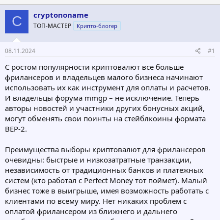
т
т
cryptononame
о
а
C
р
н
ТОП-МАСТЕР
Крипто-блогер
т
а
е
ч
08.11.2024
#1
м
а
ы
л
С ростом популярности криптовалют все больше
а
фрилансеров и владельцев малого бизнеса начинают
использовать их как инструмент для оплаты и расчетов.
И владельцы форума mmgp – не исключение. Теперь
авторы новостей и участники других бонусных акций,
могут обменять свои поинты на стейблкоины формата
BEP-2.
Преимущества выборы криптовалют для фрилансеров
очевидны: быстрые и низкозатратные транзакции,
независимость от традиционных банков и платежных
систем (кто работал с Perfect Money тот поймет). Малый
бизнес тоже в выигрыше, имея возможность работать с
клиентами по всему миру. Нет никаких проблем с
оплатой фрилансером из ближнего и дальнего