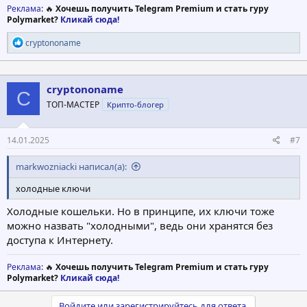
Реклама
: 🔥
Хочешь получить Telegram Premium и стать гуру
Polymarket?
Кликай сюда!
Р
cryptononame
е
а
к
ц
cryptononame
C
и
ТОП-МАСТЕР
Крипто-блогер
и
:
14.01.2025
#7
markwozniacki написал(а):
холодные ключи
Холодные кошельки. Но в принципе, их ключи тоже
можно назвать "холодными", ведь они хранятся без
доступа к Интернету.
Реклама
: 🔥
Хочешь получить Telegram Premium и стать гуру
Polymarket?
Кликай сюда!
Войдите или зарегистрируйтесь для ответа.