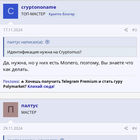
к
ц
cryptononame
C
и
ТОП-МАСТЕР
Крипто-блогер
и
:
17.11.2024
#3
палтус написал(а):
Идентификация нужна на Cryptomus?
Да, нужна, но у них есть Monero, поэтому, Вы знаете что
как делать.
Реклама
: 🔥
Хочешь получить Telegram Premium и стать гуру
Polymarket?
Кликай сюда!
палтус
П
МАСТЕР
29.11.2024
#4