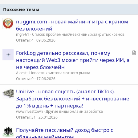
Похожие темы
nuggmi.com - новая майнинг игра с краном
без вложений
mgn-61
Список проблемных/неактивных/закрытых кранов
Ответы
4
09.06.2026
С
ForkLog детально рассказал, почему
т
настоящий Web3 может прийти через ИИ, а
а
не через блокчейн
т
Alcest
Новости криптовалютного рынка
ь
Ответы
0
17.06.2026
я
UniLive - новая соцсеть (аналог TikTok).
Заработок без вложений + инвестирование
до 1% в день + партнёрка!
wwwinvesttown
Другие виды онлайн заработка
Ответы
31
25.01.2026
Получайте пассивный доход быстро с
облачным майнингом