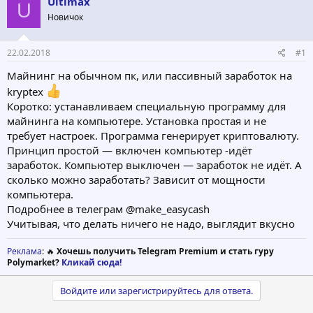
Ultimax
о
а
U
р
н
Новичок
т
а
е
ч
22.02.2018
#1
м
а
ы
л
Майнинг на обычном пк, или пассивный заработок на
а
kryptex
Коротко: устанавливаем специальную программу для
майнинга на компьютере. Установка простая и не
требует настроек. Программа генерирует криптовалюту.
Принцип простой — включен компьютер -идёт
заработок. Компьютер выключен — заработок не идёт. А
сколько можно заработать? Зависит от мощности
компьютера.
Подробнее в телеграм @make_easycash
Учитывая, что делать ничего не надо, выглядит вкусно
Реклама
: 🔥
Хочешь получить Telegram Premium и стать гуру
Polymarket?
Кликай сюда!
Войдите или зарегистрируйтесь для ответа.