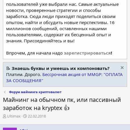
пользователей уже выбрали нас. Самые актуальные
новости, проверенные стратегии и способы
заработка. Сюда люди приходят поделиться своим
опытом, найти и обсудить новые перспективы. 16
миллионов сообщений, оставленных нашими
пользователями, содержат их бесценный опыт и
знания. Присоединяйтесь и вы!
Впрочем, для начала надо
зарегистрироваться
!
📝
Знаешь буквы и умеешь их компоновать?
Платим. Дорого.
Бессрочная акция от MMGP: "ОПЛАТА
ЗА СООБЩЕНИЯ"
Форум майнинга криптовалют
Майнинг на обычном пк, или пассивный
заработок на kryptex 👍
А
Д
Ultimax
22.02.2018
в
а
т
т