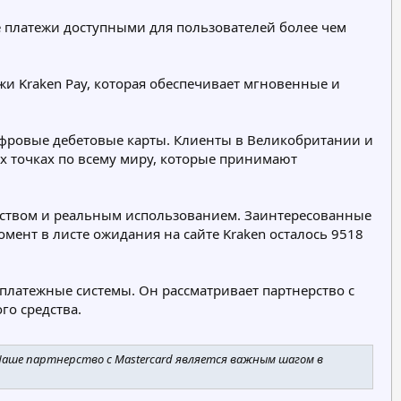
р
е платежи доступными для пользователей более чем
и
я
и Kraken Pay, которая обеспечивает мгновенные и
цифровые дебетовые карты. Клиенты в Великобритании и
ых точках по всему миру, которые принимают
нством и реальным использованием. Заинтересованные
мент в листе ожидания на сайте Kraken осталось 9518
платежные системы. Он рассматривает партнерство с
го средства.
аше партнерство с Mastercard является важным шагом в