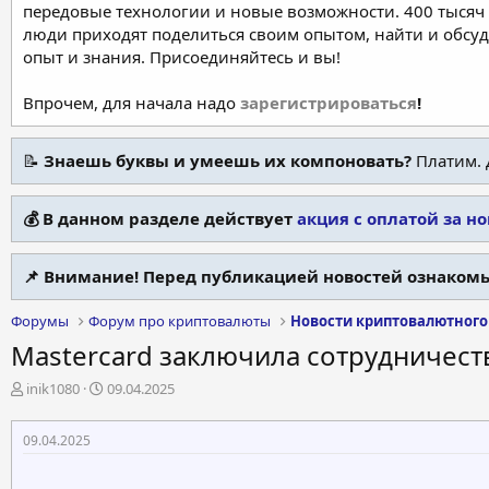
передовые технологии и новые возможности. 400 тысяч 
люди приходят поделиться своим опытом, найти и обсу
опыт и знания. Присоединяйтесь и вы!
Впрочем, для начала надо
зарегистрироваться
!
📝
Знаешь буквы и умеешь их компоновать?
Платим. 
💰 В данном разделе действует
акция с оплатой за н
📌 Внимание! Перед публикацией новостей ознакомь
Форумы
Форум про криптовалюты
Новости криптовалютного
Mastercard заключила сотрудничест
А
Д
inik1080
09.04.2025
в
а
т
т
09.04.2025
о
а
р
н
т
а