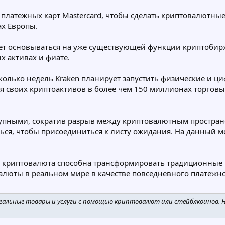
и платежных карт Mastercard, чтобы сделать криптовалютны
х Европы.
дет основываться на уже существующей функции криптобирж
 активах и фиате.
сколько недель Kraken планирует запустить физические и 
ия своих криптоактивов в более чем 150 миллионах торгов
ступными, сократив разрыв между криптовалютным простра
ься, чтобы присоединиться к листу ожидания. На данный мо
то криптовалюта способна трансформировать традиционные 
алюты в реальном мире в качестве повседневного платежно
альные товары и услуги с помощью криптовалют или стейблкоинов. Н