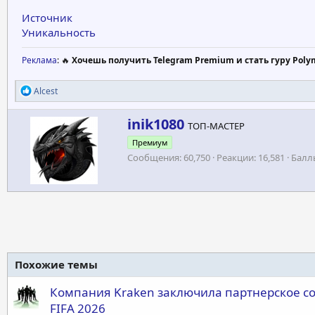
Источник
Уникальность
Реклама
: 🔥
Хочешь получить Telegram Premium и стать гуру Poly
Р
Alcest
е
а
А
inik1080
к
ТОП-МАСТЕР
в
ц
Премиум
т
и
и
Сообщения
60,750
Реакции
16,581
Балл
о
:
р
Похожие темы
Компания Kraken заключила партнерское с
FIFA 2026