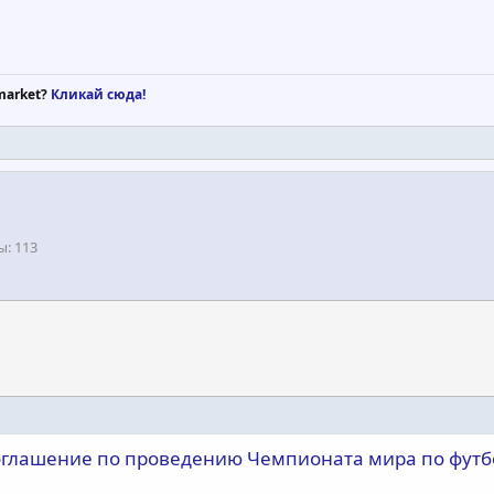
market?
Кликай сюда!
ы
113
оглашение по проведению Чемпионата мира по футб