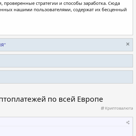
, проверенные стратегии и способы заработка. Сюда
ленных нашими пользователями, содержат их бесценный
ИЯ"
иптоплатежей по всей Европе
К
Криптовалюта
а
т
е
г
о