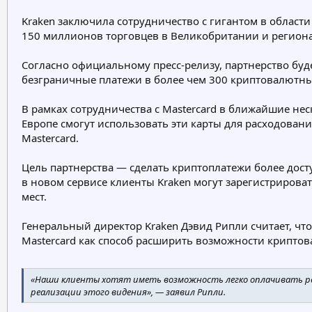
е
ч
Kraken заключила сотрудничество с гигантом в област
м
а
150 миллионов торговцев в Великобритании и региона
ы
л
а
Согласно официальному пресс-релизу, партнерство бу
безграничные платежи в более чем 300 криптовалютных
В рамках сотрудничества с Mastercard в ближайшие не
Европе смогут использовать эти карты для расходован
Mastercard.
Цель партнерства — сделать криптоплатежи более до
в новом сервисе клиенты Kraken могут зарегистрироват
мест.
Генеральный директор Kraken Дэвид Рипли считает, ч
Mastercard как способ расширить возможности криптов
«Наши клиенты хотят иметь возможность легко оплачивать ре
реализации этого видения», — заявил Рипли.