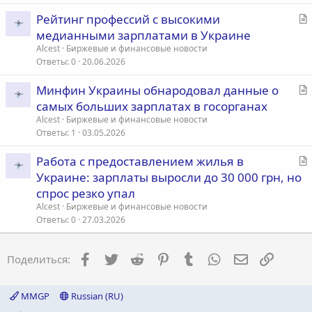
ь
С
Рейтинг профессий с высокими
я
т
медианными зарплатами в Украине
а
Alcest
Биржевые и финансовые новости
т
Ответы
0
20.06.2026
ь
С
Минфин Украины обнародовал данные о
я
т
самых больших зарплатах в госорганах
а
Alcest
Биржевые и финансовые новости
т
Ответы
1
03.05.2026
ь
С
Работа с предоставлением жилья в
я
т
Украине: зарплаты выросли до 30 000 грн, но
а
спрос резко упал
т
Alcest
Биржевые и финансовые новости
ь
Ответы
0
27.03.2026
я
Facebook
Twitter
Reddit
Pinterest
Tumblr
WhatsApp
Электронна
Ссылка
Поделиться:
MMGP
Russian (RU)