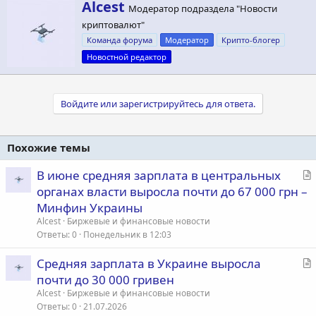
А
Alcest
Модератор подраздела "Новости
в
криптовалют"
т
о
Команда форума
Модератор
Крипто-блогер
р
Новостной редактор
Войдите или зарегистрируйтесь для ответа.
Похожие темы
С
В июне средняя зарплата в центральных
т
органах власти выросла почти до 67 000 грн –
а
Минфин Украины
т
Alcest
Биржевые и финансовые новости
ь
Ответы
0
Понедельник в 12:03
я
С
Средняя зарплата в Украине выросла
т
почти до 30 000 гривен
а
Alcest
Биржевые и финансовые новости
т
Ответы
0
21.07.2026