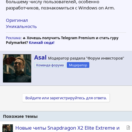
большему числу пользователей, особенно
разработчиков, познакомиться с Windows on Arm.
Оригинал
Уникальность
Реклама
: 🔥
Хочешь получить Telegram Premium и стать гуру
Polymarket?
Кликай сюда!
А
Asal
Модератор раздела "Форум инвесторов"
в
Команда форума
Модератор
т
о
р
Войдите или зарегистрируйтесь для ответа.
Похожие темы
С
Новые чипы Snapdragon X2 Elite Extreme и