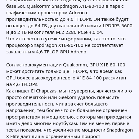
базе SoC Qualcomm Snapdragon X1E-80-100 в паре с
графическим процессором Adreno с
производительностью до 4,6 TFLOPs. Он также будет
оснащен до 64 ГБ двухканальной памяти LPDRR5-5600
и до 2 ТБ накопителя M.2 2280 PCIe 4.0 x4.
Что интересно в утечке информации, так это то, что
процессор Snapdragon X1E-80-100 не соответствует
заявленным 4,6-TFLOP GPU Adreno.
Согласно документации Qualcomm, GPU X1E-80-100
может достигать только 3,8 TFLOPs, в то время как
GPU более высокоуровневого X1E-84-100 рассчитан
на 4,6 TFLOPs.
Как пишет El Chapuzas, мы не уверены, является ли это
просто опечаткой или Geekom удалось повысить
производительность чипа за счет большего
напряжения, тем более что он больше не ограничен
пространством и мощностью, с которыми приходится
иметь дело многим ноутбукам. Тем не менее, первые
тесты показали, что увеличение мощности Snapdragon
X Elite дает лишь ограниченный прирост