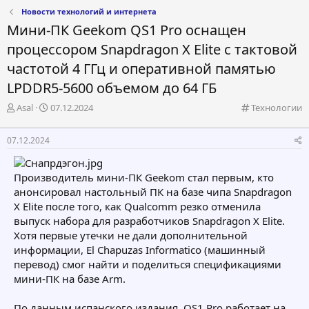
Новости технологий и интернета
Мини-ПК Geekom QS1 Pro оснащен
процессором Snapdragon X Elite с тактовой
частотой 4 ГГц и оперативной памятью
LPDDR5-5600 объемом до 64 ГБ
А
Д
К
Asal
07.12.2024
Технологии
в
а
а
т
т
т
07.12.2024
о
а
е
р
н
г
т
а
о
Производитель мини-ПК Geekom стал первым, кто
е
ч
р
анонсировал настольный ПК на базе чипа Snapdragon
м
а
и
X Elite после того, как Qualcomm резко отменила
ы
л
я
а
выпуск набора для разработчиков Snapdragon X Elite.
Хотя первые утечки не дали дополнительной
информации, El Chapuzas Informatico (машинный
перевод) смог найти и поделиться спецификациями
мини-ПК на базе Arm.
По данным испанского издания, QS1 Pro работает на