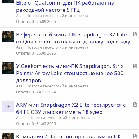
т
Elite от Qualcomm для ПК работают на
а
рекордной частоте 5 ГГц
т
Asal
Новости технологий и интернета
ь
Ответы
0
25.09.2025
я
С
Референсный мини-ПК Snapdragon X2 Elite
т
от Qualcomm похож на подставку под лодку
а
Asal
Новости технологий и интернета
т
Ответы
0
26.09.2025
ь
С
У Geekom есть мини-ПК Snapdragon, Strix
я
т
Point и Arrow Lake стоимостью менее 500
а
долларов
т
Asal
Новости технологий и интернета
ь
Ответы
0
24.12.2024
я
С
ARM-чип Snapdragon X2 Elite тестируется с
т
64 ГБ ОЗУ и может иметь 18 ядер
а
Alcest
Новости технологий и интернета
т
Ответы
0
31.05.2025
ь
С
Компания Zotac анонсировала мини-ПК
я