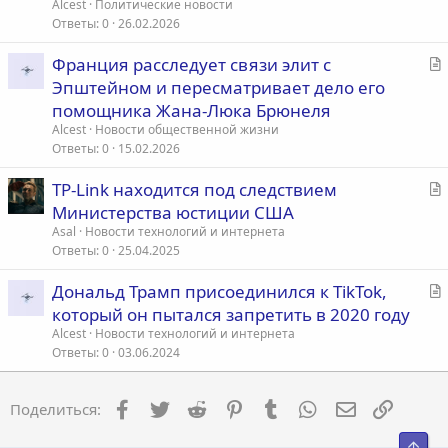
а
Alcest
Политические новости
т
Ответы
0
26.02.2026
ь
С
Франция расследует связи элит с
я
т
Эпштейном и пересматривает дело его
а
помощника Жана-Люка Брюнеля
т
Alcest
Новости общественной жизни
ь
Ответы
0
15.02.2026
я
С
TP-Link находится под следствием
т
Министерства юстиции США
а
Asal
Новости технологий и интернета
т
Ответы
0
25.04.2025
ь
С
Дональд Трамп присоединился к TikTok,
я
т
который он пытался запретить в 2020 году
а
Alcest
Новости технологий и интернета
т
Ответы
0
03.06.2024
ь
я
Facebook
Twitter
Reddit
Pinterest
Tumblr
WhatsApp
Электронна
Ссылка
Поделиться:
Свер