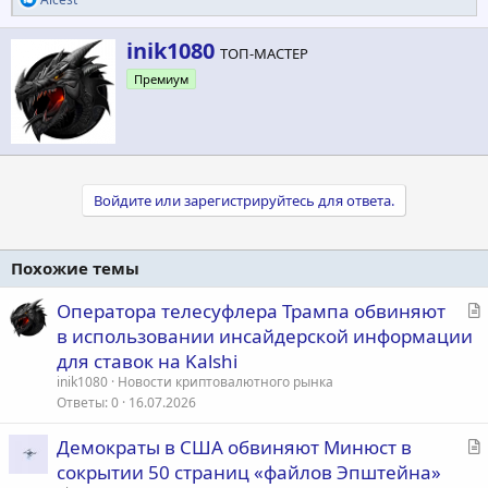
е
а
А
inik1080
к
ТОП-МАСТЕР
в
ц
Премиум
т
и
и
о
:
р
Войдите или зарегистрируйтесь для ответа.
Похожие темы
С
Оператора телесуфлера Трампа обвиняют
т
в использовании инсайдерской информации
а
для ставок на Kalshi
т
inik1080
Новости криптовалютного рынка
ь
Ответы
0
16.07.2026
я
С
Демократы в США обвиняют Минюст в
т
сокрытии 50 страниц «файлов Эпштейна»