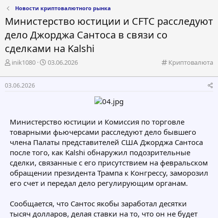
Новости криптовалютного рынка
Министерство юстиции и CFTC расследуют
дело Джорджа Сантоса в связи со
сделками на Kalshi
А
Д
К
inik1080
03.06.2026
Криптовалюта
в
а
а
т
т
т
03.06.2026
о
а
е
р
н
г
т
а
о
е
ч
р
Министерство юстиции и Комиссия по торговле
м
а
и
товарными фьючерсами расследуют дело бывшего
ы
л
я
а
члена Палаты представителей США Джорджа Сантоса
после того, как Kalshi обнаружил подозрительные
сделки, связанные с его присутствием на февральском
обращении президента Трампа к Конгрессу, заморозил
его счет и передал дело регулирующим органам.
Сообщается, что Сантос якобы заработал десятки
тысяч долларов, делая ставки на то, что он не будет