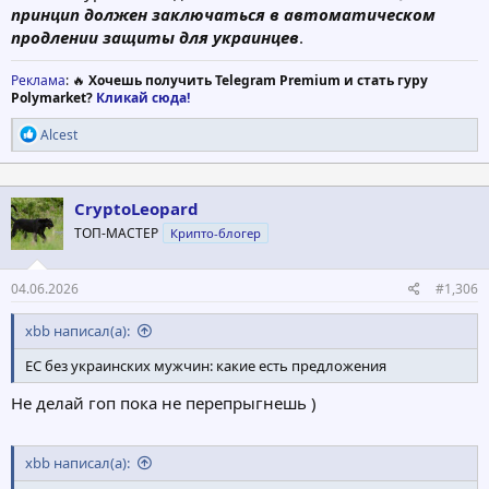
принцип должен заключаться в автоматическом
продлении защиты для украинцев
.
Реклама
: 🔥
Хочешь получить Telegram Premium и стать гуру
Polymarket?
Кликай сюда!
Р
Alcest
е
а
к
ц
CryptoLeopard
и
ТОП-МАСТЕР
Крипто-блогер
и
:
04.06.2026
#1,306
xbb написал(а):
ЕС без украинских мужчин: какие есть предложения
Не делай гоп пока не перепрыгнешь )
xbb написал(а):