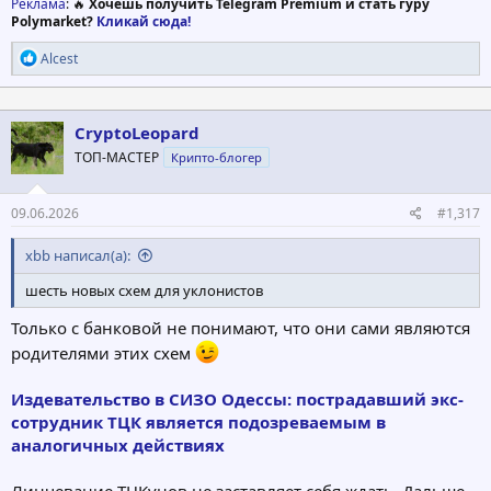
Реклама
: 🔥
Хочешь получить Telegram Premium и стать гуру
Polymarket?
Кликай сюда!
Р
Alcest
е
а
к
ц
CryptoLeopard
и
ТОП-МАСТЕР
Крипто-блогер
и
:
09.06.2026
#1,317
xbb написал(а):
шесть новых схем для уклонистов
Только с банковой не понимают, что они сами являются
родителями этих схем
Издевательство в СИЗО Одессы: пострадавший экс-
сотрудник ТЦК является подозреваемым в
аналогичных действиях
Линчевание ТЦКунов не заставляет себя ждать. Дальше