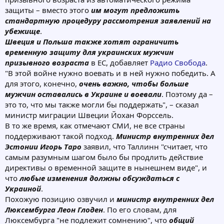
защиты – вместо этого
им могут предложить
стандартную процедуру рассмотрения заявлений на
убежище
.
Швеция и Польша также хотят ограничить
временную защиту для украинских мужчин
призывного возраста
в ЕС, добавляет
Радио Свобода
.
"В этой войне нужно воевать и в ней нужно победить. А
для этого, конечно,
очень важно, чтобы больше
мужчин оставались в Украине и воевали
. Поэтому да –
это то, что мы также могли бы поддержать", – сказал
министр миграции Швеции Йохан Форссель.
В то же время, как отмечают СМИ, не все страны
поддерживают такой подход.
Министр внутренних дел
Эстонии Игорь Таро
заявил, что Таллинн "считает, что
самым разумным шагом было бы продлить действие
директивы о временной защите в нынешнем виде", и
что
любые изменения должны обсуждаться с
Украиной
.
Похожую позицию озвучил и
министр внутренних дел
Люксембурга Леон Глоден
. По его словам, для
Люксембурга "не подлежит сомнению", что
общий