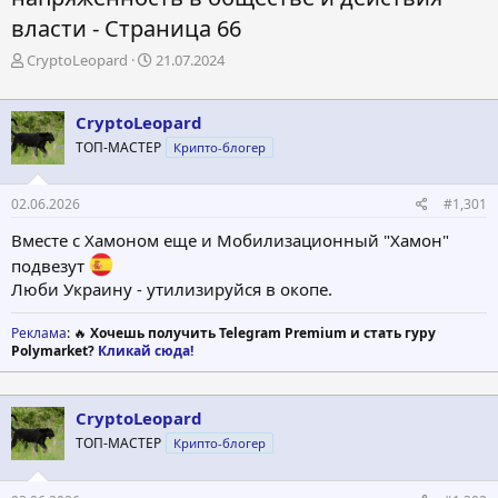
власти - Страница 66
А
Д
CryptoLeopard
21.07.2024
в
а
т
т
о
а
CryptoLeopard
р
н
ТОП-МАСТЕР
Крипто-блогер
т
а
е
ч
м
а
02.06.2026
#1,301
ы
л
а
Вместе с Хамоном еще и Мобилизационный "Хамон"
подвезут
Люби Украину - утилизируйся в окопе.
Реклама
: 🔥
Хочешь получить Telegram Premium и стать гуру
Polymarket?
Кликай сюда!
CryptoLeopard
ТОП-МАСТЕР
Крипто-блогер