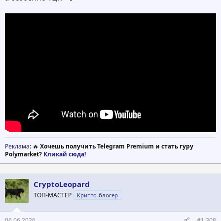
Реклама
: 🔥
Хочешь получить Telegram Premium и стать гуру
Polymarket?
Кликай сюда!
CryptoLeopard
ТОП-МАСТЕР
Крипто-блогер
06.06.2026
#1,308