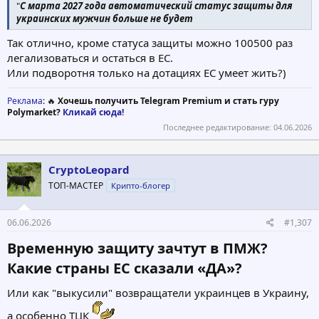
"
С марта 2027 года автоматический статус защиты для
украинских мужчин больше не будет
Так отлично, кроме статуса защиты можно 100500 раз
легализоваться и остаться в ЕС.
Или подворотня только на дотациях ЕС умеет жить?)
Реклама
: 🔥
Хочешь получить Telegram Premium и стать гуру
Polymarket?
Кликай сюда!
Последнее редактирование:
04.06.2026
CryptoLeopard
ТОП-МАСТЕР
Крипто-блогер
06.06.2026
#1,307
Временную защиту зачтут в ПМЖ?
Какие страны ЕС сказали «ДА»?​
Или как "выкусили" возвращатели украинцев в Украину,
а особенно ТЦК