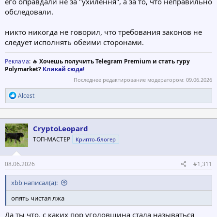
его оправдали не за "ухилення", а за то, что неправильно
Таким чином, Суд доходить висновку, що
матеріали
обследовали.
кримінального провадження не містять належних та
допустимих доказів, які б підтверджували встановлення у
никто никогда не говорил, что требования законов не
визначеному законом порядку придатності ОСОБА_7 до
следует исполнять обеими сторонами.
військової служби,
а відтак і наявність у його діях складу
кримінального правопорушення, передбаченого ст. 336 КК
України.​
Реклама
: 🔥
Хочешь получить Telegram Premium и стать гуру
Polymarket?
Кликай сюда!
Последнее редактирование модератором:
09.06.2026
Р
Alcest
е
а
к
ц
CryptoLeopard
и
ТОП-МАСТЕР
Крипто-блогер
и
:
08.06.2026
#1,311
xbb написал(а):
опять чистая лжа
Да ты что, с каких пор уголовщина стала называться