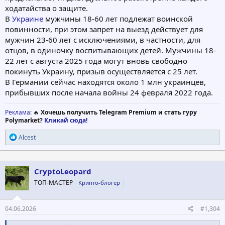
ходатайства о защите.
В
Украине
мужчины 18-60 лет подлежат воинской
повинности, при этом запрет на выезд действует для
мужчин 23-60 лет с исключениями, в частности, для
отцов, в одиночку воспитывающих детей. Мужчины 18-
22 лет с августа 2025 года могут вновь свободно
покинуть Украину, призыв осуществляется с 25 лет.
В Германии сейчас находятся около 1 млн украинцев,
прибывших после начала войны 24 февраля 2022 года.
Реклама
: 🔥
Хочешь получить Telegram Premium и стать гуру
Polymarket?
Кликай сюда!
Р
Alcest
е
а
к
ц
CryptoLeopard
и
ТОП-МАСТЕР
Крипто-блогер
и
:
04.06.2026
#1,304