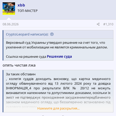
xbb
ТОП-МАСТЕР
08.06.2026
#1,310
CryptoLeopard написал(а):
Верховный суд Украины утвердил решение на счет того, что
ухилення от мобилизации не является криминальным делом.
Ссылка на решение суда
Решение суда
опять чистая лжа
За таких обставин
, колегія суддів доходить висновку, що картка медичного
огляду обвинуваченого від 13 лютого 2024 року та довідка
ІНФОРМАЦІЯ_4 про результати ВЛК № 20/12 не можуть
визнаватися належними та допустимими доказами, оскільки їх
зміст не підтверджує проходження засудженимпередбаченого
законом медичного огляду, що беззаперечно встановлено під
судового розгляду.
Нажмите для раскрытия...