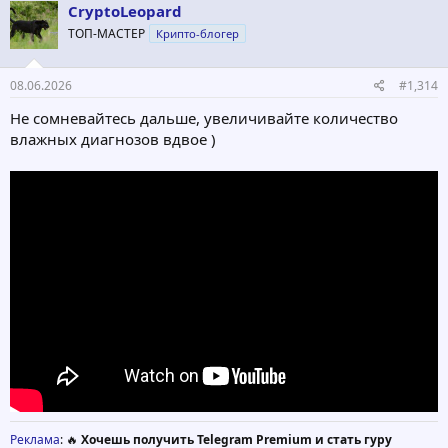
CryptoLeopard
ТОП-МАСТЕР
Крипто-блогер
08.06.2026
#1,314
Не сомневайтесь дальше, увеличивайте количество
влажных диагнозов вдвое )
Реклама
: 🔥
Хочешь получить Telegram Premium и стать гуру