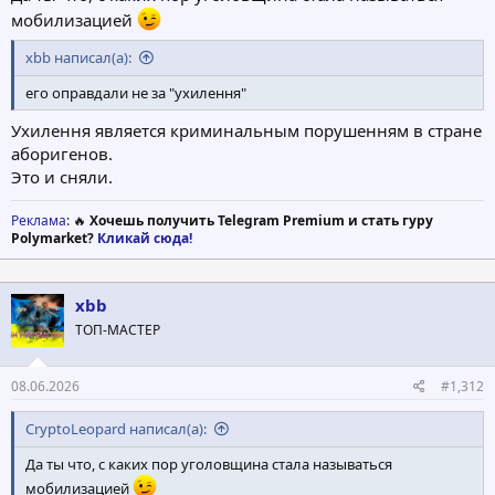
мобилизацией
xbb написал(а):
его оправдали не за "ухилення"
Ухилення является криминальным порушенням в стране
аборигенов.
Это и сняли.
Реклама
: 🔥
Хочешь получить Telegram Premium и стать гуру
Polymarket?
Кликай сюда!
xbb
ТОП-МАСТЕР
08.06.2026
#1,312
CryptoLeopard написал(а):
Да ты что, с каких пор уголовщина стала называться
мобилизацией