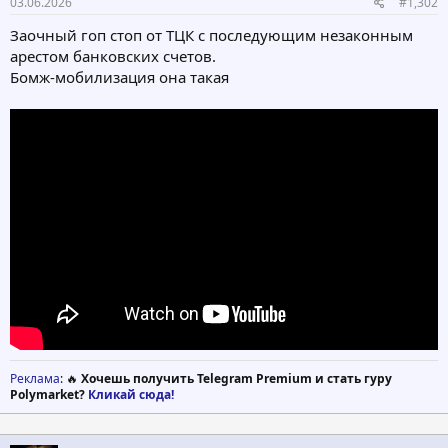
03.06.2026
#1,302
Заочный гоп стоп от ТЦК с последующим незаконным
арестом банковских счетов.
Бомж-мобилизация она такая
Реклама
: 🔥
Хочешь получить Telegram Premium и стать гуру
Polymarket?
Кликай сюда!