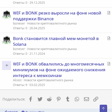
т
Ответы
0
29.12.2025
ь
С
WIF и BONK резко выросли на фоне новой
я
т
поддержки Binance
а
bizneser
Новости криптовалютного рынка
т
Ответы
0
26.04.2025
ь
С
Bonk становится главной мем-монетой в
я
т
Solana
а
bizneser
Новости криптовалютного рынка
т
Ответы
0
21.11.2024
ь
С
WIF и BONK обвалились до многомесячных
я
т
минимумов на фоне ожидаемого снижения
а
интереса к мемкоинам
т
Alcest
Новости криптовалютного рынка
ь
Ответы
9
03.02.2025
я
Facebook
Twitter
Reddit
Pinterest
Tumblr
WhatsApp
Электронна
Ссылка
Поделиться:
Свер