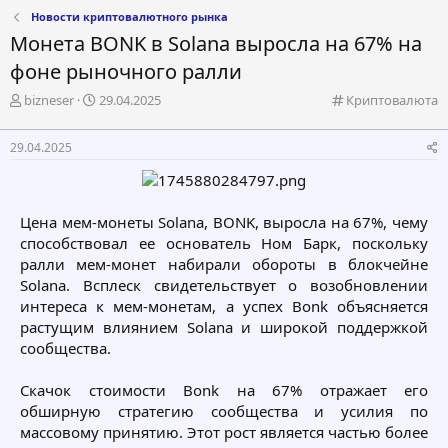
Новости криптовалютного рынка
Монета BONK в Solana выросла на 67% на
фоне рыночного ралли
А
Д
К
bizneser
29.04.2025
Криптовалюта
в
а
а
т
т
т
29.04.2025
о
а
е
р
н
г
т
а
о
е
ч
р
Цена мем-монеты Solana, BONK, выросла на 67%, чему
м
а
и
способствовал ее основатель Ном Барк, поскольку
ы
л
я
а
ралли мем-монет набирали обороты в блокчейне
Solana. Всплеск свидетельствует о возобновлении
интереса к мем-монетам, а успех Bonk объясняется
растущим влиянием Solana и широкой поддержкой
сообщества.
Скачок стоимости Bonk на 67% отражает его
обширную стратегию сообщества и усилия по
массовому принятию. Этот рост является частью более