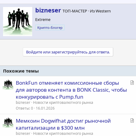
А
bizneser
ТОП-МАСТЕР
·
Из
Western
в
Extreme
т
о
Крипто-блогер
р
Войдите или зарегистрируйтесь для ответа.
Похожие темы
С
BonkFun отменяет комиссионные сборы
т
для авторов контента в BONK Classic, чтобы
а
конкурировать с Pump.fun
т
bizneser
Новости криптовалютного рынка
ь
Ответы
0
16.01.2026
я
С
Мемкоин Dogwifhat достиг рыночной
т
капитализации в $300 млн
а
bizneser
Новости криптовалютного рынка