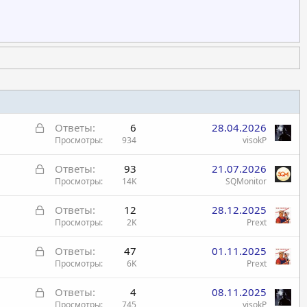
З
Ответы
6
28.04.2026
а
Просмотры
934
visokP
к
З
Ответы
93
21.07.2026
р
а
Просмотры
14K
SQMonitor
ы
к
т
З
Ответы
12
28.12.2025
р
а
а
Просмотры
2K
Prext
ы
к
т
З
Ответы
47
01.11.2025
р
а
а
Просмотры
6K
Prext
ы
к
т
З
Ответы
4
08.11.2025
р
а
а
Просмотры
745
visokP