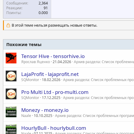
Сообщения
2,364
Реакции
91
Поинты
0.000
В этой теме нельзя размещать новые ответы.
Похожие темы
Tensor Hive - tensorhive.io
Ярослав Яценко
21.04.2026
Архив раздела: Список проблемн
LajaProfit - lajaprofit.net
SQMonitor
18.02.2026
Архив раздела: Список проблемных пр
Pro Multi Ltd - pro-multi.com
SQMonitor
17.12.2025
Архив раздела: Список проблемных пр
Monezy - monezy.io
Naale
10.10.2025
Архив раздела: Список проблемных програ
HourlyBull - hourlybull.com
Naale
07.11.2025
Архив раздела: Список проблемных програ