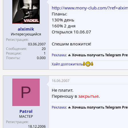
е
ч
http://www.mony-club.com/?ref=alxim
м
а
Планы:
ы
л
130% день
а
160% 2 дня
alximik
Открылся 10.06.07
Интересующийся
Регистрация
Спешим вложится!
03.06.2007
Сообщения
20
Реакции
1
Реклама
: 🔥
Хочешь получить Telegram Pre
Поинты
0.000
Хайп долгожитель
16.06.2007
P
Не платит.
Переношу в
закрытые
.
Реклама
: 🔥
Хочешь получить Telegram Pre
Patrol
МАСТЕР
Регистрация
18.12.2006