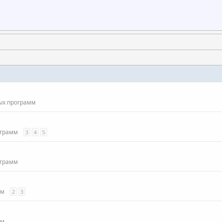
ых программ
ограмм
3
4
5
ограмм
мм
2
3
мм