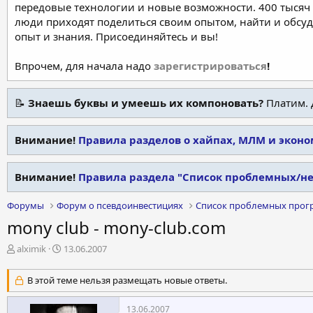
передовые технологии и новые возможности. 400 тысяч 
люди приходят поделиться своим опытом, найти и обсу
опыт и знания. Присоединяйтесь и вы!
Впрочем, для начала надо
зарегистрироваться
!
📝
Знаешь буквы и умеешь их компоновать?
Платим. 
Внимание!
Правила разделов о хайпах, МЛМ и экон
Внимание!
Правила раздела "Список проблемных/н
Форумы
Форум о псевдоинвестициях
Список проблемных прог
mony club - mony-club.com
А
Д
alximik
13.06.2007
в
а
т
т
В этой теме нельзя размещать новые ответы.
о
а
р
н
13.06.2007
т
а