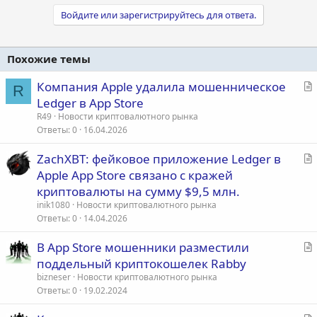
Войдите или зарегистрируйтесь для ответа.
Похожие темы
С
Компания Apple удалила мошенническое
R
т
Ledger в App Store
а
R49
Новости криптовалютного рынка
т
Ответы
0
16.04.2026
ь
С
ZachXBT: фейковое приложение Ledger в
я
т
Apple App Store связано с кражей
а
криптовалюты на сумму $9,5 млн.
т
inik1080
Новости криптовалютного рынка
ь
Ответы
0
14.04.2026
я
С
В App Store мошенники разместили
т
поддельный криптокошелек Rabby
а
bizneser
Новости криптовалютного рынка
т
Ответы
0
19.02.2024
ь