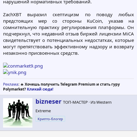
нарушений нормативных требований.
ZachXBT выразил скептицизм по поводу любых
предстоящих мер со стороны KuCoin, указав на
сомнительную практику регулирования платформы. Он
подчеркнул, что недавний отзыв биржей лицензии MiCA
свидетельствует о потенциальных недостатках, которые
могут препятствовать эффективному надзору и возврату
незаконно присвоенных средств.
Реклама
: 🔥
Хочешь получить Telegram Premium и стать гуру
Polymarket?
Кликай сюда!
А
bizneser
ТОП-МАСТЕР
·
Из
Western
в
Extreme
т
о
Крипто-блогер
р