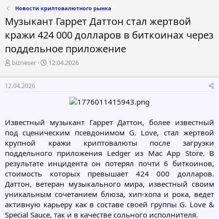
Новости криптовалютного рынка
Музыкант Гаррет Даттон стал жертвой
кражи 424 000 долларов в биткоинах через
поддельное приложение
А
Д
bizneser
12.04.2026
в
а
т
т
12.04.2026
о
а
р
н
т
а
е
ч
Известный музыкант Гаррет Даттон, более известный
м
а
под сценическим псевдонимом G. Love, стал жертвой
ы
л
а
крупной кражи криптовалюты после загрузки
поддельного приложения Ledger из Mac App Store. В
результате инцидента он потерял почти 6 биткоинов,
стоимость которых превышает 424 000 долларов.
Даттон, ветеран музыкального мира, известный своим
уникальным сочетанием блюза, хип-хопа и рока, ведет
активную карьеру как в составе своей группы G. Love &
Special Sauce, так и в качестве сольного исполнителя.