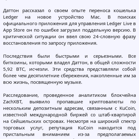
Даттон рассказал о своем опыте переноса кошелька
Ledger на новое устройство Mac. В поисках
официального приложения для управления Ledger Live в
App Store он по ошибке загрузил поддельную версию. В
критической ситуации он ввел свою 24-словную фразу
восстановления по запросу приложения.
Последствия были быстрыми и серьезными. Все
биткоины, которыми владел Даттон, в общей сложности
5,92 BTC, исчезли. Эти средства представляли собой
более чем десятилетние сбережения, накопленные им за
всю жизнь, посвященную музыке.
Расследование, проведенное аналитиком блокчейна
ZachXBT, выявило пропавшие криптовалюты по
нескольким депозитным адресам, связанным с KuCoin,
известной международной биржей со штаб-квартирой
на Сейшельских островах. Несмотря на широкий спектр
торговых услуг, репутация KuCoin находится под
пристальным вниманием из-за предполагаемых