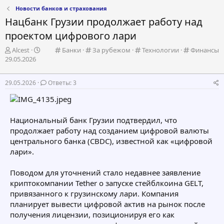
Новости банков и страхования
Нацбанк Грузии продолжает работу над
проектом цифрового лари
А
К
К
К
К
Alcest
Банки
За рубежом
Технологии
Финансы
Д
в
а
а
а
а
29.05.2026
а
т
т
т
т
т
т
о
е
е
е
е
29.05.2026
Ответы: 3
а
р
г
г
г
г
н
т
о
о
о
о
а
е
р
р
р
р
ч
м
и
и
и
и
Национальный банк Грузии подтвердил, что
а
ы
я
я
я
я
продолжает работу над созданием цифровой валюты
л
а
центрального банка (CBDC), известной как «цифровой
лари».
Поводом для уточнений стало недавнее заявление
криптокомпании Tether о запуске стейблкоина GELT,
привязанного к грузинскому лари. Компания
планирует вывести цифровой актив на рынок после
получения лицензии, позиционируя его как