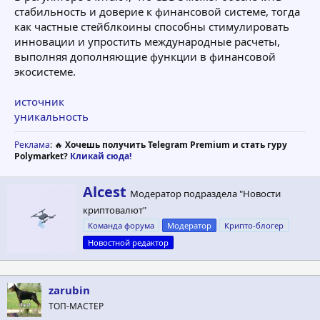
стабильность и доверие к финансовой системе, тогда
как частные стейблкоины способны стимулировать
инновации и упростить международные расчеты,
выполняя дополняющие функции в финансовой
экосистеме.
источник
уникальность
Реклама
: 🔥
Хочешь получить Telegram Premium и стать гуру
Polymarket?
Кликай сюда!
А
Alcest
Модератор подраздела "Новости
в
криптовалют"
т
о
Команда форума
Модератор
Крипто-блогер
р
Новостной редактор
zarubin
ТОП-МАСТЕР