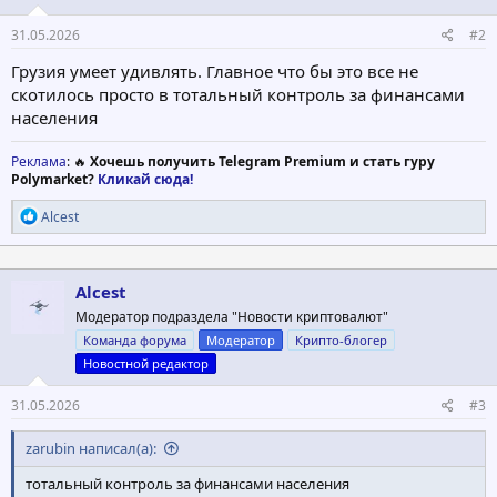
31.05.2026
#2
Грузия умеет удивлять. Главное что бы это все не
скотилось просто в тотальный контроль за финансами
населения
Реклама
: 🔥
Хочешь получить Telegram Premium и стать гуру
Polymarket?
Кликай сюда!
Р
Alcest
е
а
к
ц
Alcest
и
Модератор подраздела "Новости криптовалют"
и
:
Команда форума
Модератор
Крипто-блогер
Новостной редактор
31.05.2026
#3
zarubin написал(а):
тотальный контроль за финансами населения