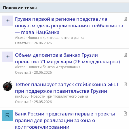
Похожие темы
С
Грузия первой в регионе представила
т
новую модель регулирования стейблкоинов
а
— глава Нацбанка
т
Alcest
Новости криптовалютного рынка
ь
Ответы
0
26.06.2026
я
С
Объем депозитов в банках Грузии
т
превысил 71 млрд лари (26 млрд долларов)
а
Alcest
Новости банков и страхования
т
Ответы
3
28.06.2026
ь
С
Tether планирует запуск стейблкоина GELT
я
т
при поддержке правительства Грузии
а
inik1080
Новости криптовалютного рынка
т
Ответы
2
25.05.2026
ь
С
Банк России представил первые проекты
я
R
т
правил для реализации закона о
а
крипторегулировании