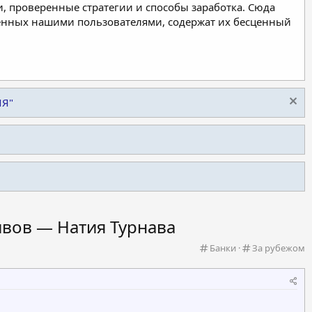
, проверенные стратегии и способы заработка. Сюда
ленных нашими пользователями, содержат их бесценный
ИЯ"
ивов — Натия Турнава
К
К
Банки
За рубежом
а
а
т
т
е
е
г
г
о
о