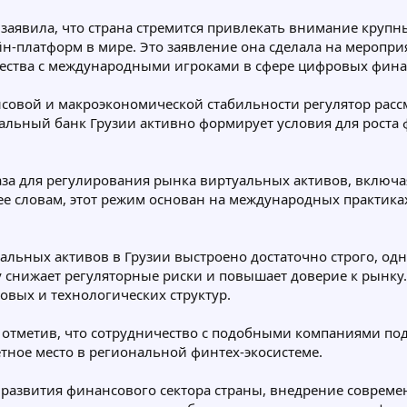
 заявила, что страна стремится привлекать внимание круп
ейн-платформ в мире. Это заявление она сделала на мероп
ества с международными игроками в сфере цифровых фина
нсовой и макроэкономической стабильности регулятор расс
нальный банк Грузии активно формирует условия для роста 
аза для регулирования рынка виртуальных активов, включая
е словам, этот режим основан на международных практика
альных активов в Грузии выстроено достаточно строго, одн
 снижает регуляторные риски и повышает доверие к рынку.
вых и технологических структур.
r, отметив, что сотрудничество с подобными компаниями по
тное место в региональной финтех-экосистеме.
 развития финансового сектора страны, внедрение совре