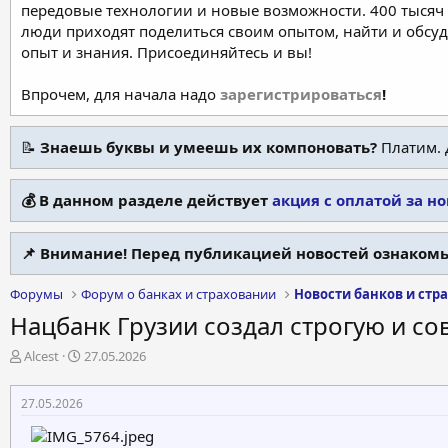
передовые технологии и новые возможности. 400 тысяч 
люди приходят поделиться своим опытом, найти и обсу
опыт и знания. Присоединяйтесь и вы!
Впрочем, для начала надо
зарегистрироваться
!
📝
Знаешь буквы и умеешь их компоновать?
Платим. 
💰 В данном разделе действует
акция с оплатой за н
📌 Внимание! Перед публикацией новостей ознакомь
Форумы
Форум о банках и страховании
Новости банков и стр
Нацбанк Грузии создал строгую и с
А
Д
Alcest
27.05.2026
в
а
т
т
27.05.2026
о
а
р
н
т
а