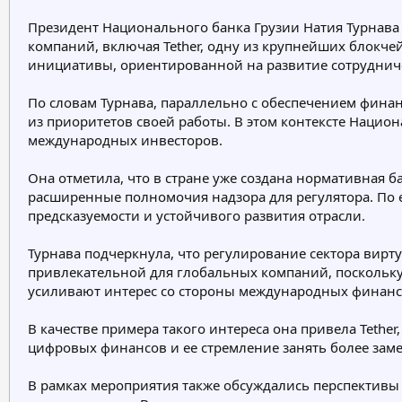
е
ч
Президент Национального банка Грузии Натия Турнава
м
а
компаний, включая Tether, одну из крупнейших блокч
ы
л
а
инициативы, ориентированной на развитие сотруднич
По словам Турнава, параллельно с обеспечением фина
из приоритетов своей работы. В этом контексте Нацио
международных инвесторов.
Она отметила, что в стране уже создана нормативная б
расширенные полномочия надзора для регулятора. По е
предсказуемости и устойчивого развития отрасли.
Турнава подчеркнула, что регулирование сектора вирту
привлекательной для глобальных компаний, поскольку
усиливают интерес со стороны международных финансо
В качестве примера такого интереса она привела Tethe
цифровых финансов и ее стремление занять более заме
В рамках мероприятия также обсуждались перспективы