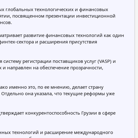
р
р
ных глобальных технологических и финансовых
и
и
риятии, посвященном презентации инвестиционной
я
я
нсов.
матривает развитие финансовых технологий как один
финтех-сектора и расширения присутствия
 систему регистрации поставщиков услуг (VASP) и
х и направлен на обеспечение прозрачности,
ако именно это, по ее мнению, делает страну
 Отдельно она указала, что текущие реформы уже
дтверждает конкурентоспособность Грузии в сфере
менных технологий и расширение международного