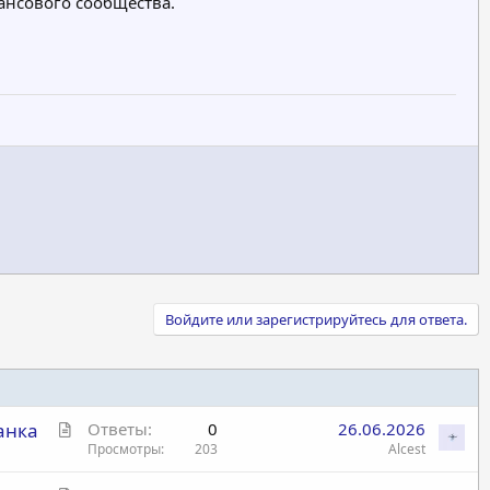
ансового сообщества.
Войдите или зарегистрируйтесь для ответа.
С
анка
Ответы
0
26.06.2026
т
Просмотры
203
Alcest
а