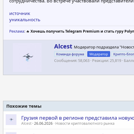
сотрудничества. Во встрече участвовали представител
источник
уникальность
Реклама
: 🔥
Хочешь получить Telegram Premium и стать гуру Poly
А
Alcest
Модератор подраздела "Новос
в
Команда форума
Модератор
Крипто-бло
т
Сообщения
58,063
Реакции
25,819
Балл
о
р
Похожие темы
Грузия первой в регионе представила нову
Alcest
26.06.2026
Новости криптовалютного рынка