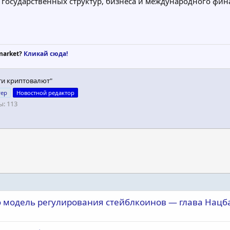
и государственных структур, бизнеса и международного фин
market?
Кликай сюда!
ти криптовалют"
гер
Новостной редактор
ы
113
ю модель регулирования стейблкоинов — глава Нацб