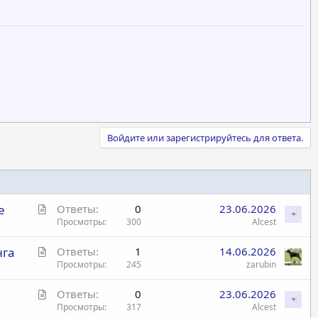
Войдите или зарегистрируйтесь для ответа.
С
е
Ответы
0
23.06.2026
т
Просмотры
300
Alcest
а
С
нга
Ответы
1
14.06.2026
т
т
Просмотры
245
zarubin
ь
а
я
С
Ответы
0
23.06.2026
т
т
Просмотры
317
Alcest
ь