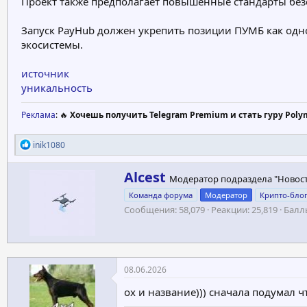
Проект также предполагает повышенные стандарты без
Запуск PayHub должен укрепить позиции ПУМБ как одн
экосистемы.
источник
уникальность
Реклама
: 🔥
Хочешь получить Telegram Premium и стать гуру Poly
Р
inik1080
е
а
А
Alcest
к
Модератор подраздела "Новос
в
ц
Команда форума
Модератор
Крипто-бло
т
и
и
Сообщения
58,079
Реакции
25,819
Балл
о
:
р
08.06.2026
ох и название))) сначала подумал 