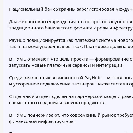
е
ч
Национальный банк Украины зарегистрировал междун
м
а
ы
л
а
Для финансового учреждения это не просто запуск ново
традиционного банковского формата к роли инфраструк
PayHub позиционируется как платежная система новог
так и на международных рынках. Платформа должна о
В ПУМБ отмечают, что цель проекта — формирование о
запускать новые платежные сервисы и интеграции.
Среди заявленных возможностей PayHub — мгновенные
и ускоренное подключение партнеров. Также система 
Отдельный акцент сделан на партнерской модели развит
совместного создания и запуска продуктов.
В ПУМБ подчеркивают, что современный рынок требует 
финансовой инфраструктуры.