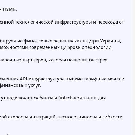
р
р
р
м ПУМБ.
и
и
и
я
я
я
твенной технологической инфраструктуры и перехода от
табируемые финансовые решения как внутри Украины,
озможностями современных цифровых технологий.
народных партнеров, которая позволит быстрее
менная API-инфраструктура, гибкие тарифные модели
финансовых услуг.
ут подключаться банки и fintech-компании для
кой скорости интеграций, технологичности и гибкости