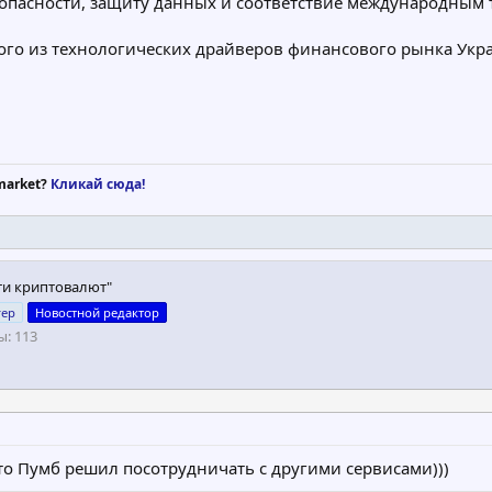
опасности, защиту данных и соответствие международным 
ого из технологических драйверов финансового рынка Укра
market?
Кликай сюда!
ти криптовалют"
гер
Новостной редактор
ы
113
что Пумб решил посотрудничать с другими сервисами)))