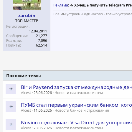
Реклама
: 🔥
Хочешь получить Telegram Pre
Все мы устроены одинаково - только устрои
zarubin
ТОП-МАСТЕР
Регистрация
12.04.2011
Сообщения
21,277
Реакции
7,096
Поинты
62.514
Похожие темы
Bir и Paysend запускают международные д
Alcest
23.06.2026
Новости платежных систем
ПУМБ стал первым украинским банком, кото
Alcest
11.06.2026
Новости банков и страхования
Nuvion подключает Visa Direct для ускорен
Alcest
23.06.2026
Новости платежных систем