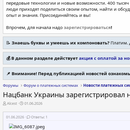
передовые технологии и новые возможности. 400 тысяч 
люди приходят поделиться своим опытом, найти и обсу
опыт и знания. Присоединяйтесь и вы!
Впрочем, для начала надо
зарегистрироваться
!
📝
Знаешь буквы и умеешь их компоновать?
Платим. 
💰 В данном разделе действует
акция с оплатой за н
📌 Внимание! Перед публикацией новостей ознакомь
Форумы
Форум о платежных системах
Новости платежных си
Нацбанк Украины зарегистрировал 
А
Д
Alcest
01.06.2026
в
а
т
т
01.06.2026
Ответы: 1
о
а
р
н
т
а