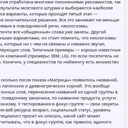
огия отработана многими поколениями рекламистов, так
 результаты мозгового штурма и выбираются наиболее
ся варианты, которые проходят пятый этап —
 уже окончательное решение. Все это занимает не меньше
зуемые в повседневной речи, неологизмы,
 почти все «обыденные» слова уже заняты. Другой
зными вариантами, но стоит помнить, что неологизмы
, которые ни с чем не связаны и неважно звучат,
ествующих слов. Типичные примеры — хорошо известные
х компаний (примеры: IBM, LG). Но если посетитель не
. Конечно, у специалистов по неймингу есть множество
сколько после показа «Матрицы» появилось названий,
 латинских и древнегреческих корней. Это вообще
гонных слов, перенесение названий из одной группы в
псевдониму заказчика, по названию продукта, услуги
низму. У тестирования в фокус-группе — свои секреты.
я веб-ресурса: возраст, социальный статус, уровень
ециалист просит их описать, какой сайт может
учитывать, что в фокус-группе, как правило, единого