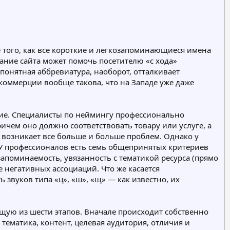
е того, как все короткие и легкозапоминающиеся имена
ние сайта может помочь посетителю «с хода»
епонятная аббревиатура, наоборот, отталкивает
коммерции вообще такова, что на Западе уже даже
ние. Специалисты по неймингу профессионально
ичем оно должно соответствовать товару или услуге, а
 возникает все больше и больше проблем. Однако у
 У профессионалов есть семь общепринятых критериев
запоминаемость, увязанность с тематикой ресурса (прямо
 негативных ассоциаций. Что же касается
 звуков типа «ц», «ш», «щ» — как известно, их
щую из шести этапов. Вначале происходит собственно
тематика, контент, целевая аудитория, отличия и