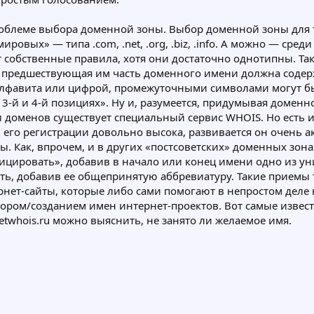
проблеме выбора доменной зоны. Выбор доменной зоны для 
ых» — типа .com, .net, .org, .biz, .info. А можно — среди дом
собственные правила, хотя они достаточно однотипны. Так,
; предшествующая им часть доменного имени должна содержа
алфавита или цифрой, промежуточными символами могут б
-й и 4-й позициях». Ну и, разумеется, придумывая доменно
сти доменов существует специальный сервис WHOIS. Но есть
ь его регистрации довольно высока, развивается он очень 
ы. Как, впрочем, и в других «постсоветских» доменных зона
ировать», добавив в начало или конец имени одно из универса
ть, добавив ее общепринятую аббревиатуру. Такие приемы 
рнет-сайты, которые либо сами помогают в непростом деле 
ом/созданием имен интернет-проектов. Вот самые известны
netwhois.ru можно выяснить, не занято ли желаемое имя.