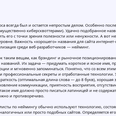
са всегда был и остается непростым делом. Особенно посл
мущественно киберсквоттерами). Удачно подобранное назва
ить его с точки зрения полезности или ненужности. А вот н
уровне. Важность «хорошего» названия для сайта интернет-
лизация среди веб-разработчиков — нейминг.
ок таким вещам, как брэндинг и рыночное позиционирова
названий. Их задача — придумать короткое и ясное имя, пр
ции и мгновенно запоминаться. Понятно, что со всем этим
ои профессиональные секреты и отработанные технологии.
раткость (оптимальная длина слова — до 8 букв), хорошая 
овление коммуникации, приятность восприятия, отсутствие
акое имя должно просто писаться латиницей и не содержать
ожно и противоречиво.
иалисты по неймингу обычно используют технологию, состоя
алогичных или просто подобных сайтов. Определяется его 