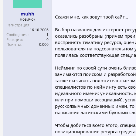
а
muhh
Скажи мне, как зовут твой сайт…
Новичок
Регистрация
Выбор названия для интернет-ресур
16.10.2006
Сообщения
1
оказались разобраны (причем преи
Реакции
0
воспринять тематику ресурса, оцен
Поинты
0.000
пользователя на подсознательном 
появилась соответствующая специа
Нейминг по своей сути очень близ
занимаются поиском и разработкой 
также вызывать положительные эмо
специалистов по неймингу есть св
идеального имени: уникальность, к
или при помощи ассоциаций), устан
русскоязычных доменных имен, то т
написание латинскими буквами сл
Чтобы добиться всего этого, спец
позиционирование ресурса среди ан