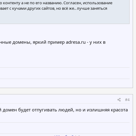
 контенту а не по его названию. Согласен, использование
т с кучами других сайтов, но всё же.. лучше заняться
ные домены, яркий пример adresa.ru - у них в
#4
й домен будет отпугивать людей, но и излишняя красота