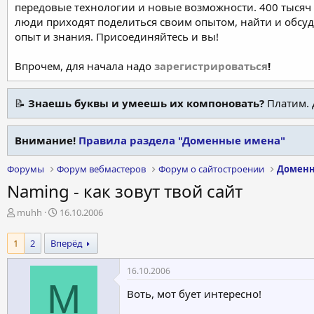
передовые технологии и новые возможности. 400 тысяч 
люди приходят поделиться своим опытом, найти и обсу
опыт и знания. Присоединяйтесь и вы!
Впрочем, для начала надо
зарегистрироваться
!
📝
Знаешь буквы и умеешь их компоновать?
Платим. 
Внимание!
Правила раздела "Доменные имена"
Форумы
Форум вебмастеров
Форум о сайтостроении
Доменн
Naming - как зовут твой сайт
А
Д
muhh
16.10.2006
в
а
т
т
1
2
Вперёд
о
а
р
н
16.10.2006
т
а
M
е
ч
Воть, мот бует интересно!
м
а
ы
л