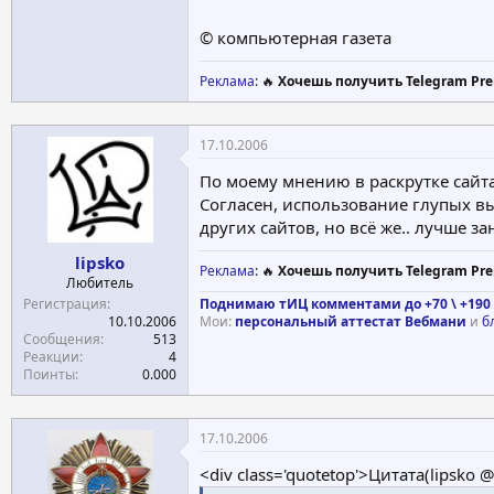
© компьютерная газета
Реклама
: 🔥
Хочешь получить Telegram Pre
17.10.2006
По моему мнению в раскрутке сайта
Согласен, использование глупых в
других сайтов, но всё же.. лучше з
lipsko
Реклама
: 🔥
Хочешь получить Telegram Pre
Любитель
Регистрация
Поднимаю тИЦ комментами до +70 \ +190 
10.10.2006
Мои:
персональный аттестат Вебмани
и
б
Сообщения
513
Реакции
4
Поинты
0.000
17.10.2006
<div class='quotetop'>Цитата(lipsko 