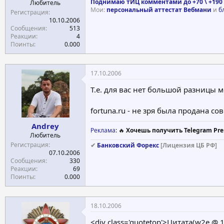
Поднимаю тИЦ комментами до +70 \ +190 
Любитель
Мои:
персональный аттестат Вебмани
и
б
Регистрация
10.10.2006
Сообщения
513
Реакции
4
Поинты
0.000
17.10.2006
Т.е. для вас нет большой разницы м
fortuna.ru - не зря была продана со
Andrey
Реклама
: 🔥
Хочешь получить Telegram Pre
Любитель
Регистрация
✔
Банковский Форекс
[Лицензия ЦБ РФ]
07.10.2006
Сообщения
330
Реакции
69
Поинты
0.000
18.10.2006
<div class='quotetop'>Цитата(w2e @ 