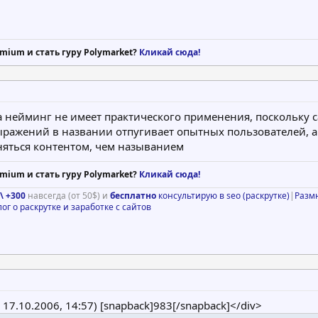
mium и стать гуру Polymarket?
Кликай сюда!
 нейминг не имеет практического применения, поскольку са
ыражений в названии отпугивает опытных пользователей, а
аняться контентом, чем называнием
mium и стать гуру Polymarket?
Кликай сюда!
\ +300
навсегда (от 50$) и
бесплатно
консультирую в seo (раскрутке)
|
Разм
лог о раскрутке и заработке с сайтов
@ 17.10.2006, 14:57) [snapback]983[/snapback]</div>