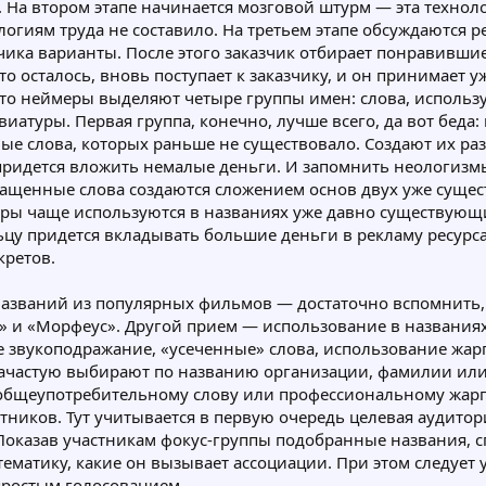
 На втором этапе начинается мозговой штурм — эта технол
логиям труда не составило. На третьем этапе обсуждаются
чика варианты. После этого заказчик отбирает понравившие
что осталось, вновь поступает к заказчику, и он принимает
, то неймеры выделяют четыре группы имен: слова, исполь
атуры. Первая группа, конечно, лучше всего, да вот беда:
е слова, которых раньше не существовало. Создают их ра
у придется вложить немалые деньги. И запомнить неологизмы
кращенные слова создаются сложением основ двух уже сущ
уры чаще используются в названиях уже давно существующи
цу придется вкладывать большие деньги в рекламу ресурса
кретов.
азваний из популярных фильмов — достаточно вспомнить, 
» и «Морфеус». Другой прием — использование в названиях
е звукоподражание, «усеченные» слова, использование жар
 зачастую выбирают по названию организации, фамилии или 
 общеупотребительному слову или профессиональному жарго
тников. Тут учитывается в первую очередь целевая аудитори
оказав участникам фокус-группы подобранные названия, сп
тематику, какие он вызывает ассоциации. При этом следует 
простым голосованием.