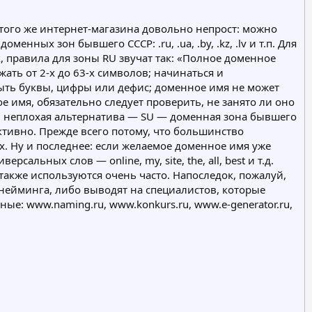
того же интернет-магазина довольно непрост: можно
енных зон бывшего СССР: .ru, .ua, .by, .kz, .lv и т.п. Для
 правила для зоны RU звучат так: «Полное доменное
ть от 2-х до 63-х символов; начинаться и
ыть буквы, цифры или дефис; доменное имя не может
е имя, обязательно следует проверить, не занято ли оно
 и неплохая альтернатива — SU — доменная зона бывшего
активно. Прежде всего потому, что большинство
х. Ну и последнее: если желаемое доменное имя уже
льных слов — online, my, site, the, all, best и т.д.
также используются очень часто. Напоследок, пожалуй,
нейминга, либо выводят на специалистов, которые
е: www.naming.ru, www.konkurs.ru, www.e-generator.ru,