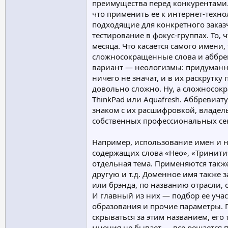
преимущества перед конкурентами.
что применить ее к интернет-техно
подходящие для конкретного заказ
тестирование в фокус-группах. То, 
месяца. Что касается самого имени
сложносокращенные слова и аббреви
вариант — неологизмы: придуманны
ничего не значат, и в их раскрутк
довольно сложно. Ну, а сложносо
ThinkPad или Aquafresh. Аббревиат
знаком с их расшифровкой, владель
собственных профессиональных се
Например, использование имен и н
содержащих слова «Нео», «Тринити
отдельная тема. Применяются такж
другую и т.д. Доменное имя также
или брэнда, по названию отрасли,
И главный из них — подбор ее учас
образования и прочие параметры. П
скрываться за этим названием, его 
мнения не бывает — все решается 