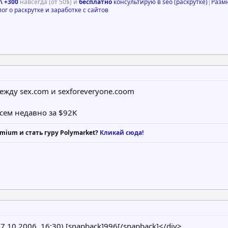
\ +300
навсегда (от 50$) и
бесплатно
консультирую в seo (раскрутке)
|
Разм
лог о раскрутке и заработке с сайтов
ежду sex.com и sexforeveryone.coom
всем недавно за $92K
mium и стать гуру Polymarket?
Кликай сюда!
17.10.2006, 16:30) [snapback]996[/snapback]</div>