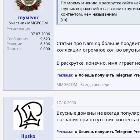
По моему мнению в раскрутке сайта ней
глупых выражений в названии отпугивае
контентом, чем называнием
mysilver
[/b]
Участник MMGP.COM
Регистрация
07.07.2006
Сообщения
9,623
Статьи про Naming больше продвига
Реакции
6,596
Поинты
0.000
коллекции огромное кол-во вкусны
В раскрутке, конечно, имя играет н
Реклама
: 🔥
Хочешь получить Telegram Pre
MMGP.COM - Всегда впереди!
17.10.2006
Вкусные домены не всегда популярн
названия при отсутствие контента 
Реклама
: 🔥
Хочешь получить Telegram Pre
lipsko