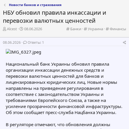
Новости банков и страхования
НБУ обновил правила инкассации и
перевозки валютных ценностей
А
Д
К
К
К
Alcest
08.06.2026
Банки
Украина
Финансы
в
а
а
а
а
т
т
т
т
т
08.06.2026
Ответы: 1
о
а
е
е
е
р
н
г
г
г
т
а
о
о
о
е
ч
р
р
р
Национальный банк Украины обновил правила
м
а
и
и
и
организации инкассации денежных средств и
ы
л
я
я
я
а
перевозки валютных ценностей для банков и
лицензированных юридических лиц. Новые нормы
направлены на приведение регулирования в
соответствие с законодательством Украины и
требованиями Европейского Союза, а также на
усиление прозрачности финансовой инфраструктуры.
Об этом сообщает пресс-служба Нацбанка Украины.
В регуляторе отмечают, что обновления должны