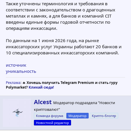
Также уточнены терминология и требования в
соответствии с законодательством о драгоценных
металлах и камнях, а для банков и компаний СІТ
введены единые формы годовой отчетности по
операциям инкассации.
По данным на 1 июня 2026 года, на рынке
инкассаторских услуг Украины работают 20 банков и
10 специализированных инкассаторских компаний.
источник
уникальность
Реклама
: 🔥
Хочешь получить Telegram Premium и стать гуру
Polymarket?
Кликай сюда!
А
Alcest
Модератор подраздела "Новости
в
криптовалют"
т
о
Команда форума
Модератор
Крипто-блогер
р
Новостной редактор