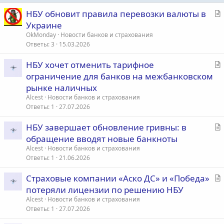
С
НБУ обновит правила перевозки валюты в
т
Украине
а
OkMonday
Новости банков и страхования
т
Ответы
3
15.03.2026
ь
С
НБУ хочет отменить тарифное
я
т
ограничение для банков на межбанковском
а
рынке наличных
т
Alcest
Новости банков и страхования
ь
Ответы
1
27.07.2026
я
С
НБУ завершает обновление гривны: в
т
обращение вводят новые банкноты
а
Alcest
Новости банков и страхования
т
Ответы
1
21.06.2026
ь
С
Страховые компании «Аско ДС» и «Победа»
я
т
потеряли лицензии по решению НБУ
а
Alcest
Новости банков и страхования
т
Ответы
1
27.07.2026
ь