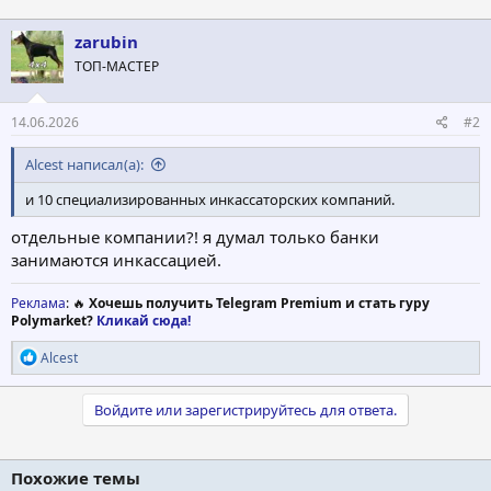
zarubin
ТОП-МАСТЕР
14.06.2026
#2
Alcest написал(а):
и 10 специализированных инкассаторских компаний.
отдельные компании?! я думал только банки
занимаются инкассацией.
Реклама
: 🔥
Хочешь получить Telegram Premium и стать гуру
Polymarket?
Кликай сюда!
Р
Alcest
е
а
к
Войдите или зарегистрируйтесь для ответа.
ц
и
и
Похожие темы
: