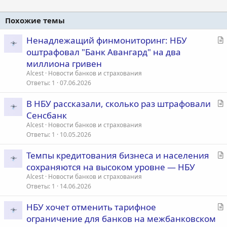
Похожие темы
С
Ненадлежащий финмониторинг: НБУ
т
оштрафовал "Банк Авангард" на два
а
миллиона гривен
т
Alcest
Новости банков и страхования
ь
Ответы
1
07.06.2026
я
С
В НБУ рассказали, сколько раз штрафовали
т
Сенсбанк
а
Alcest
Новости банков и страхования
т
Ответы
1
10.05.2026
ь
С
Темпы кредитования бизнеса и населения
я
т
сохраняются на высоком уровне — НБУ
а
Alcest
Новости банков и страхования
т
Ответы
1
14.06.2026
ь
С
НБУ хочет отменить тарифное
я
т
ограничение для банков на межбанковском
а