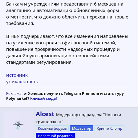
Банкам и учреждениям предоставили 6 месяцев на
адаптацию и автоматизацию обновленных форм
отчетности, что должно облегчить переход на новые
требования.
В НБУ подчеркивают, что все изменения направлены
на усиление контроля за финансовой системой,
повышение прозрачности надзорных процедур и
дальнейшую гармонизацию с европейскими
стандартами регулирования.
источник
уникальность
Реклама
: 🔥
Хочешь получить Telegram Premium и стать гуру
Polymarket?
Кликай сюда!
А
Alcest
Модератор подраздела "Новости
в
криптовалют"
т
о
Команда форума
Модератор
Крипто-блогер
р
Новостной редактор