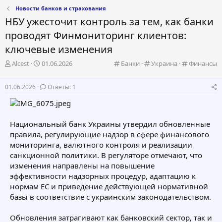
Новости банков и страхования
НБУ ужесточит контроль за тем, как банки
проводят Финмониторинг клиентов:
ключевые изменения
А
Д
К
К
К
Alcest
01.06.2026
Банки
Украина
Финансы
в
а
а
а
а
т
т
т
т
т
01.06.2026
Ответы: 1
о
а
е
е
е
р
н
г
г
г
т
а
о
о
о
е
ч
р
р
р
Национальный банк Украины утвердил обновленные
м
а
и
и
и
правила, регулирующие надзор в сфере финансового
ы
л
я
я
я
а
мониторинга, валютного контроля и реализации
санкционной политики. В регуляторе отмечают, что
изменения направлены на повышение
эффективности надзорных процедур, адаптацию к
нормам ЕС и приведение действующей нормативной
базы в соответствие с украинским законодательством.
Обновления затрагивают как банковский сектор, так и