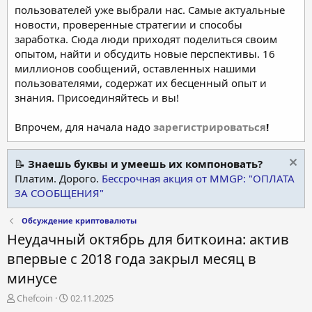
пользователей уже выбрали нас. Самые актуальные
новости, проверенные стратегии и способы
заработка. Сюда люди приходят поделиться своим
опытом, найти и обсудить новые перспективы. 16
миллионов сообщений, оставленных нашими
пользователями, содержат их бесценный опыт и
знания. Присоединяйтесь и вы!
Впрочем, для начала надо
зарегистрироваться
!
📝
Знаешь буквы и умеешь их компоновать?
Платим. Дорого.
Бессрочная акция от MMGP: "ОПЛАТА
ЗА СООБЩЕНИЯ"
Обсуждение криптовалюты
Неудачный октябрь для биткоина: актив
впервые с 2018 года закрыл месяц в
минусе
А
Д
Chefcoin
02.11.2025
в
а