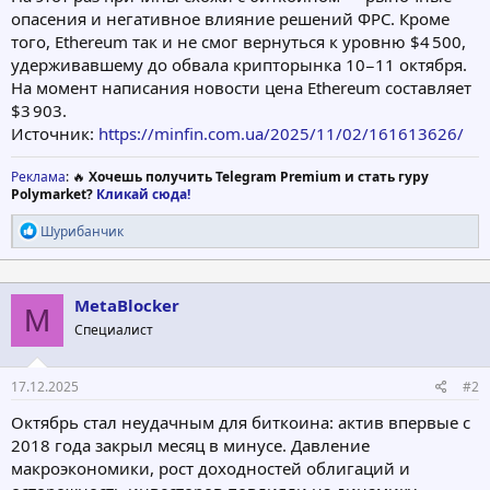
опасения и негативное влияние решений ФРС. Кроме
того, Ethereum так и не смог вернуться к уровню $4 500,
удерживавшему до обвала крипторынка 10−11 октября.
На момент написания новости цена Ethereum составляет
$3 903.
Источник:
https://minfin.com.ua/2025/11/02/161613626/
Реклама
: 🔥
Хочешь получить Telegram Premium и стать гуру
Polymarket?
Кликай сюда!
Р
Шурибанчик
е
а
к
ц
MetaBlocker
M
и
Специалист
и
:
17.12.2025
#2
Октябрь стал неудачным для биткоина: актив впервые с
2018 года закрыл месяц в минусе. Давление
макроэкономики, рост доходностей облигаций и