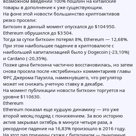
возможном введении 100% пошлин на китайские
товары в дополнение к уже существующим.
На фоне этой новости большинство криптоактивов
резко просели:
Биткоин в данный момент опускался до $104 950.
Ethereum обрушился до $3 504.
Тогда за сутки биткоин потерял 8%, Ethereum — 12,68%.
При этом наибольшее падение в криптовалюте с
наибольшей капитализацией было у Dogecoin (-23,10%)
и Cardano (-20,35%).
Позже цена биткоина частично восстановилась, но затем
снова просела после «ястребиных» комментариев главы
ФРС Джерома Пауэлла, намекнувшего, что регулятор
может не снижать учетную ставку в декабре.
На момент публикации новости биткоин торгуется на
уровне $110630.
Ethereum
Ethereum показал еще худшую динамику — это уже
второй месяц подряд с понижением. За всю историю
актив закрывал октябрь в минусе четыре раза, а
рекордное падение на 16,83% произошло в 2016 году.
На этот раз причины схожи с биткоином — рыночные