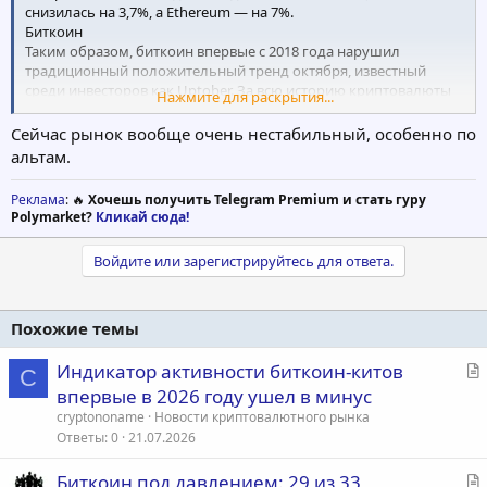
снизилась на 3,7%, а Ethereum — на 7%.
Биткоин
Таким образом, биткоин впервые с 2018 года нарушил
традиционный положительный тренд октября, известный
среди инвесторов как Uptober. За всю историю криптовалюты
Нажмите для раскрытия...
это лишь третий «красный» октябрь — предыдущие падения
были зафиксированы в 2014 и 2018 годах.
Сейчас рынок вообще очень нестабильный, особенно по
За месяц цена биткоина несколько раз резко снижалась под
альтам.
влиянием макроэкономических событий.
Вечером 10 октября курс первой криптовалюты упал после
Реклама
: 🔥
Хочешь получить Telegram Premium и стать гуру
заявления президента США Дональда Трампа о возможном
Polymarket?
Кликай сюда!
введении 100% пошлин на китайские товары в дополнение к
уже существующим.
Войдите или зарегистрируйтесь для ответа.
На фоне этой новости большинство криптоактивов резко
просели:
Биткоин в данный момент опускался до $104 950.
Ethereum обрушился до $3 504.
Похожие темы
Тогда за сутки биткоин потерял 8%, Ethereum — 12,68%. При
этом наибольшее падение в криптовалюте с наибольшей
С
Индикатор активности биткоин-китов
C
капитализацией было у Dogecoin (-23,10%) и Cardano (-20,35%).
т
впервые в 2026 году ушел в минус
Позже цена биткоина частично восстановилась, но затем снова
а
cryptononame
Новости криптовалютного рынка
просела после «ястребиных» комментариев главы ФРС
т
Ответы
0
21.07.2026
Джерома Пауэлла, намекнувшего, что регулятор может не
ь
снижать учетную ставку в декабре.
С
Биткоин под давлением: 29 из 33
я
На момент публикации новости биткоин торгуется на уровне