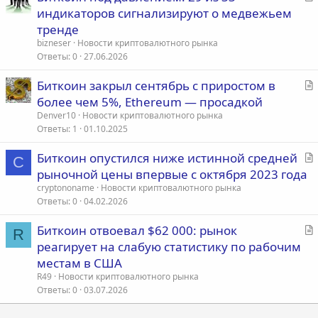
т
$110630.
индикаторов сигнализируют о медвежьем
Ethereum
а
тренде
Ethereum показал еще худшую динамику — это уже второй
т
bizneser
Новости криптовалютного рынка
месяц подряд с понижением. За всю историю актив закрывал
ь
Ответы
0
27.06.2026
октябрь в минусе четыре раза, а рекордное падение на 16,83%
я
произошло в 2016 году.
С
Биткоин закрыл сентябрь с приростом в
На этот раз причины схожи с биткоином — рыночные опасения
т
и негативное влияние решений ФРС. Кроме того, Ethereum так
более чем 5%, Ethereum — просадкой
и не смог вернуться к уровню $4 500, удерживавшему до
а
Denver10
Новости криптовалютного рынка
обвала крипторынка 10−11 октября.
т
Ответы
1
01.10.2025
На момент написания новости цена Ethereum составляет $3 903.
ь
Источник:
https://minfin.com.ua/2025/11/02/161613626/
С
Биткоин опустился ниже истинной средней
я
C
т
рыночной цены впервые с октября 2023 года
а
cryptononame
Новости криптовалютного рынка
т
Ответы
0
04.02.2026
ь
С
Биткоин отвоевал $62 000: рынок
я
R
т
реагирует на слабую статистику по рабочим
а
местам в США
т
R49
Новости криптовалютного рынка
ь
Ответы
0
03.07.2026
я