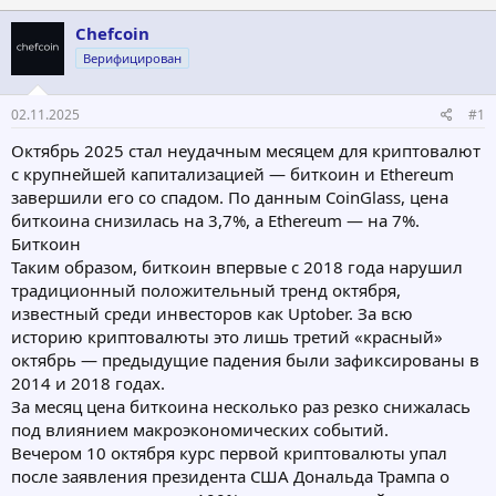
т
т
Chefcoin
о
а
р
н
Верифицирован
т
а
е
ч
02.11.2025
#1
м
а
ы
л
Октябрь 2025 стал неудачным месяцем для криптовалют
а
с крупнейшей капитализацией — биткоин и Ethereum
завершили его со спадом. По данным CoinGlass, цена
биткоина снизилась на 3,7%, а Ethereum — на 7%.
Биткоин
Таким образом, биткоин впервые с 2018 года нарушил
традиционный положительный тренд октября,
известный среди инвесторов как Uptober. За всю
историю криптовалюты это лишь третий «красный»
октябрь — предыдущие падения были зафиксированы в
2014 и 2018 годах.
За месяц цена биткоина несколько раз резко снижалась
под влиянием макроэкономических событий.
Вечером 10 октября курс первой криптовалюты упал
после заявления президента США Дональда Трампа о