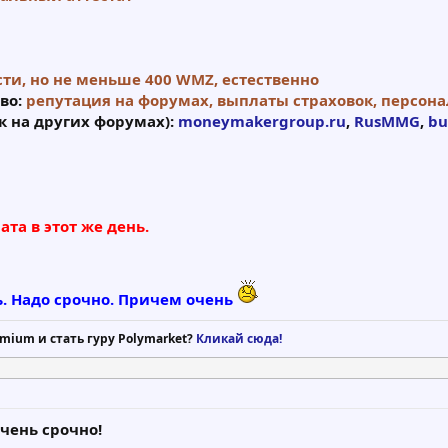
1
ти, но не меньше 400 WMZ, естественно
во:
репутация на форумах, выплаты страховок, персон
к на других форумах):
moneymakergroup.ru
,
RusMMG
,
bu
та в этот же день.
ь. Надо срочно. Причем очень
mium и стать гуру Polymarket?
Кликай сюда!
чень срочно!