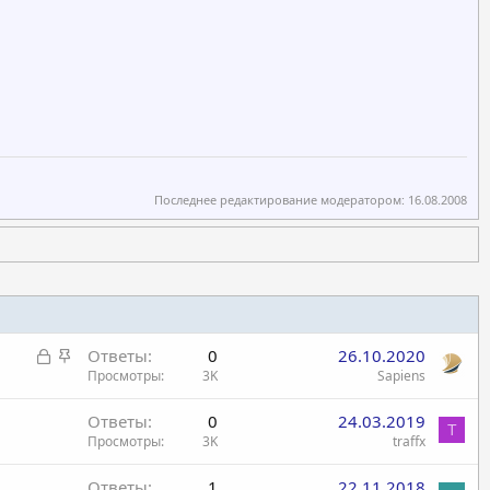
Последнее редактирование модератором:
16.08.2008
З
З
Ответы
0
26.10.2020
а
а
Просмотры
3K
Sapiens
к
к
Ответы
0
24.03.2019
р
р
T
Просмотры
3K
traffx
ы
е
т
п
Ответы
1
22.11.2018