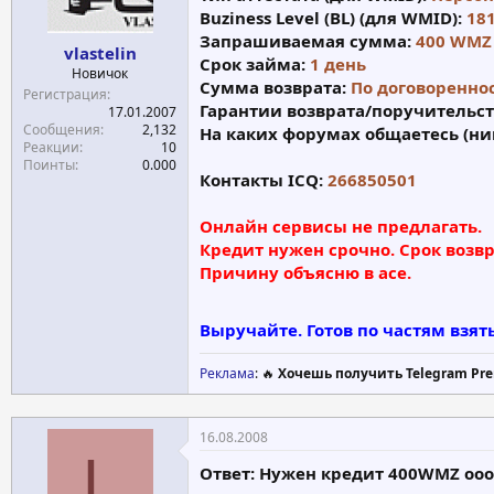
Buziness Level (BL) (для WMID):
18
а
Запрашиваемая сумма:
400 WMZ
vlastelin
Срок займа:
1 день
Новичок
Сумма возврата:
По договореннос
Регистрация
Гарантии возврата/поручительст
17.01.2007
Сообщения
2,132
На каких форумах общаетесь (ни
Реакции
10
Поинты
0.000
Контакты ICQ:
266850501
Онлайн сервисы не предлагать.
Кредит нужен срочно. Срок возвра
Причину объясню в асе.
Выручайте. Готов по частям взят
Реклама
: 🔥
Хочешь получить Telegram Pre
16.08.2008
L
Ответ: Нужен кредит 400WMZ ооо