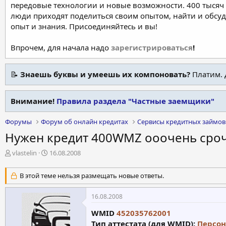
передовые технологии и новые возможности. 400 тысяч 
люди приходят поделиться своим опытом, найти и обсу
опыт и знания. Присоединяйтесь и вы!
Впрочем, для начала надо
зарегистрироваться
!
📝
Знаешь буквы и умеешь их компоновать?
Платим. 
Внимание!
Правила раздела "Частные заемщики"
Форумы
Форум об онлайн кредитах
Сервисы кредитных займов
Нужен кредит 400WMZ ооочень сроч
А
Д
vlastelin
16.08.2008
в
а
т
т
В этой теме нельзя размещать новые ответы.
о
а
р
н
16.08.2008
т
а
е
ч
WMID
452035762001
м
а
Тип аттестата (для WMID):
Персон
ы
л