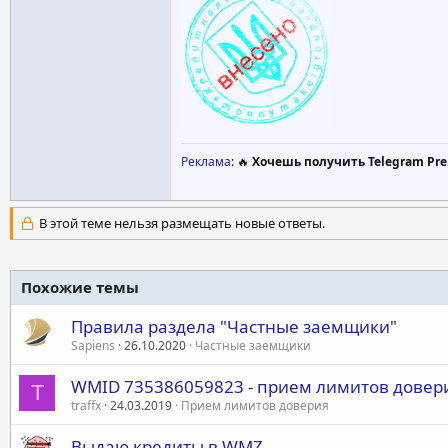
Реклама
: 🔥
Хочешь получить Telegram Pre
В этой теме нельзя размещать новые ответы.
Похожие темы
Правила раздела "Частные заемщики"
Sapiens
26.10.2020
Частные заемщики
WMID 735386059823 - прием лимитов довер
T
traffx
24.03.2019
Прием лимитов доверия
Выдаю кредиты в WMZ