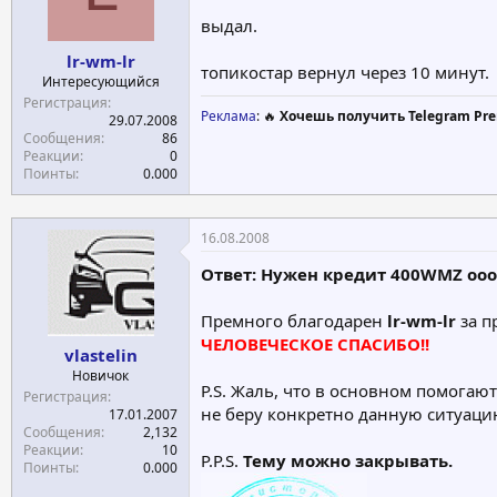
выдал.
lr-wm-lr
топикостар вернул через 10 минут.
Интересующийся
Регистрация
Реклама
: 🔥
Хочешь получить Telegram Pre
29.07.2008
Сообщения
86
Реакции
0
Поинты
0.000
16.08.2008
Ответ: Нужен кредит 400WMZ ооо
Премного благодарен
lr-wm-lr
за п
ЧЕЛОВЕЧЕСКОЕ СПАСИБО!!
vlastelin
Новичок
P.S. Жаль, что в основном помогают
Регистрация
не беру конкретно данную ситуаци
17.01.2007
Сообщения
2,132
Реакции
10
P.P.S.
Тему можно закрывать.
Поинты
0.000