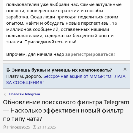
пользователей уже выбрали нас. Самые актуальные
новости, проверенные стратегии и способы
заработка. Сюда люди приходят поделиться своим
опытом, найти и обсудить новые перспективы. 16
миллионов сообщений, оставленных нашими
пользователями, содержат их бесценный опыт и
знания. Присоединяйтесь и вы!
Впрочем, для начала надо
зарегистрироваться
!
📝
Знаешь буквы и умеешь их компоновать?
Платим. Дорого.
Бессрочная акция от MMGP: "ОПЛАТА
ЗА СООБЩЕНИЯ"
Новости Telegram
Обновление поискового фильтра Telegram
— Насколько эффективен новый фильтр
по типу чата?
А
Д
Princess9525
21.11.2025
в
а