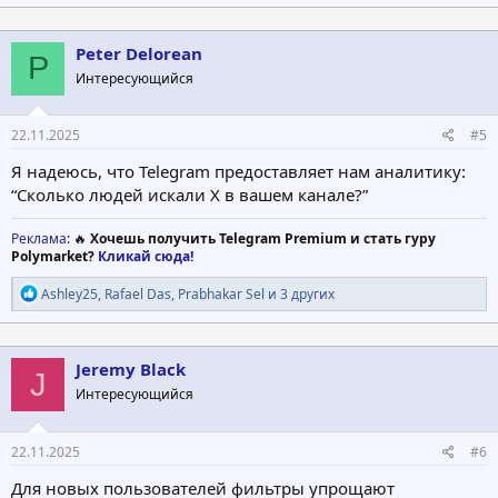
а
к
ц
Peter Delorean
P
и
Интересующийся
и
:
22.11.2025
#5
Я надеюсь, что Telegram предоставляет нам аналитику:
“Сколько людей искали X в вашем канале?”
Реклама
: 🔥
Хочешь получить Telegram Premium и стать гуру
Polymarket?
Кликай сюда!
Р
Ashley25
,
Rafael Das
,
Prabhakar Sel
и 3 других
е
а
к
ц
Jeremy Black
J
и
Интересующийся
и
:
22.11.2025
#6
Для новых пользователей фильтры упрощают