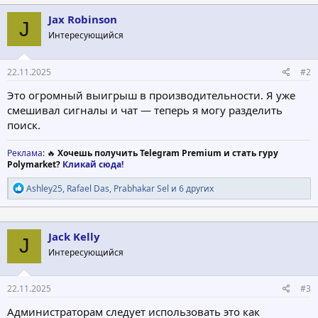
к
ц
Jax Robinson
J
и
Интересующийся
и
:
22.11.2025
#2
Это огромный выигрыш в производительности. Я уже
смешивал сигналы и чат — теперь я могу разделить
поиск.
Реклама
: 🔥
Хочешь получить Telegram Premium и стать гуру
Polymarket?
Кликай сюда!
Р
Ashley25
,
Rafael Das
,
Prabhakar Sel
и 6 других
е
а
к
ц
Jack Kelly
J
и
Интересующийся
и
:
22.11.2025
#3
Администраторам следует использовать это как