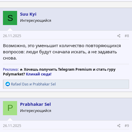
а
к
ц
Suu Kyi
S
и
Интересующийся
и
:
26.11.2025
#8
Возможно, это уменьшит количество повторяющихся
вопросов: люди будут сначала искать, а не задавать
снова.
Реклама
: 🔥
Хочешь получить Telegram Premium и стать гуру
Polymarket?
Кликай сюда!
Р
Rafael Das
и
Prabhakar Sel
е
а
к
ц
Prabhakar Sel
P
и
Интересующийся
и
:
26.11.2025
#9