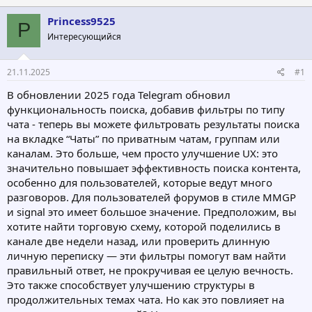
т
т
Princess9525
о
а
P
р
н
Интересующийся
т
а
е
ч
21.11.2025
#1
м
а
ы
л
В обновлении 2025 года Telegram обновил
а
функциональность поиска, добавив фильтры по типу
чата - теперь вы можете фильтровать результаты поиска
на вкладке “Чаты” по приватным чатам, группам или
каналам. Это больше, чем просто улучшение UX: это
значительно повышает эффективность поиска контента,
особенно для пользователей, которые ведут много
разговоров. Для пользователей форумов в стиле MMGP
и signal это имеет большое значение. Предположим, вы
хотите найти торговую схему, которой поделились в
канале две недели назад, или проверить длинную
личную переписку — эти фильтры помогут вам найти
правильный ответ, не прокручивая ее целую вечность.
Это также способствует улучшению структуры в
продолжительных темах чата. Но как это повлияет на