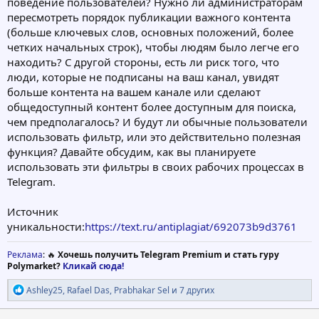
поведение пользователей? Нужно ли администраторам
пересмотреть порядок публикации важного контента
(больше ключевых слов, основных положений, более
четких начальных строк), чтобы людям было легче его
находить? С другой стороны, есть ли риск того, что
люди, которые не подписаны на ваш канал, увидят
больше контента на вашем канале или сделают
общедоступный контент более доступным для поиска,
чем предполагалось? И будут ли обычные пользователи
использовать фильтр, или это действительно полезная
функция? Давайте обсудим, как вы планируете
использовать эти фильтры в своих рабочих процессах в
Telegram.
Источник
уникальности:
https://text.ru/antiplagiat/692073b9d3761
Реклама
: 🔥
Хочешь получить Telegram Premium и стать гуру
Polymarket?
Кликай сюда!
Р
Ashley25
,
Rafael Das
,
Prabhakar Sel
и 7 других
е
а