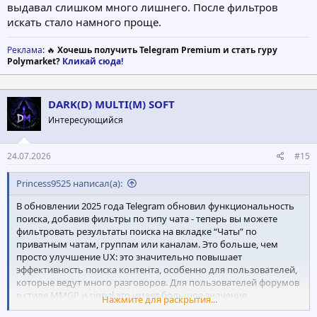
выдавал слишком много лишнего. После фильтров
искать стало намного проще.
Реклама
: 🔥
Хочешь получить Telegram Premium и стать гуру
Polymarket?
Кликай сюда!
DARK(D) MULTI(M) SOFT
Интересующийся
24.07.2026
#15
Princess9525 написал(а):
В обновлении 2025 года Telegram обновил функциональность
поиска, добавив фильтры по типу чата - теперь вы можете
фильтровать результаты поиска на вкладке “Чаты” по
приватным чатам, группам или каналам. Это больше, чем
просто улучшение UX: это значительно повышает
эффективность поиска контента, особенно для пользователей,
которые ведут много разговоров. Для пользователей форумов
в стиле MMGP и signal это имеет большое значение.
Нажмите для раскрытия...
Предположим, вы хотите найти торговую схему, которой