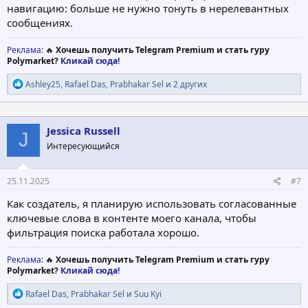
навигацию: больше не нужно тонуть в нерелевантных
сообщениях.
Реклама
: 🔥
Хочешь получить Telegram Premium и стать гуру
Polymarket?
Кликай сюда!
Р
Ashley25
,
Rafael Das
,
Prabhakar Sel
и 2 других
е
а
к
ц
Jessica Russell
J
и
Интересующийся
и
:
25.11.2025
#7
Как создатель, я планирую использовать согласованные
ключевые слова в контенте моего канала, чтобы
фильтрация поиска работала хорошо.
Реклама
: 🔥
Хочешь получить Telegram Premium и стать гуру
Polymarket?
Кликай сюда!
Р
Rafael Das
,
Prabhakar Sel
и
Suu Kyi
е