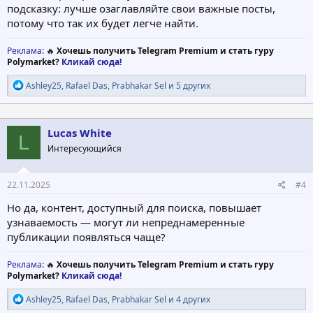
подсказку: лучше озаглавляйте свои важные посты,
потому что так их будет легче найти.
Реклама
: 🔥
Хочешь получить Telegram Premium и стать гуру
Polymarket?
Кликай сюда!
Р
Ashley25
,
Rafael Das
,
Prabhakar Sel
и 5 других
е
а
к
ц
Lucas White
L
и
Интересующийся
и
:
22.11.2025
#4
Но да, контент, доступный для поиска, повышает
узнаваемость — могут ли непреднамеренные
публикации появляться чаще?
Реклама
: 🔥
Хочешь получить Telegram Premium и стать гуру
Polymarket?
Кликай сюда!
Р
Ashley25
,
Rafael Das
,
Prabhakar Sel
и 4 других
е