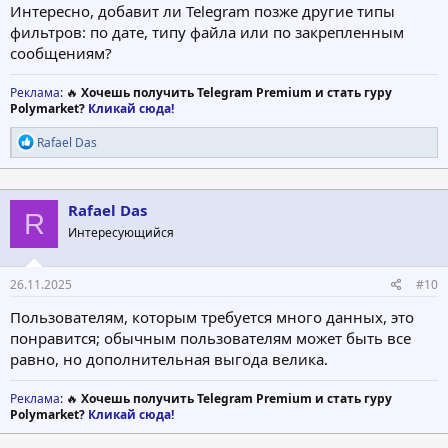
Интересно, добавит ли Telegram позже другие типы
фильтров: по дате, типу файла или по закрепленным
сообщениям?
Реклама
: 🔥
Хочешь получить Telegram Premium и стать гуру
Polymarket?
Кликай сюда!
Р
Rafael Das
е
а
к
ц
Rafael Das
R
и
Интересующийся
и
:
26.11.2025
#10
Пользователям, которым требуется много данных, это
понравится; обычным пользователям может быть все
равно, но дополнительная выгода велика.
Реклама
: 🔥
Хочешь получить Telegram Premium и стать гуру
Polymarket?
Кликай сюда!