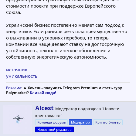
стоимости проекта при поддержке Европейского
Союза.
Украинский бизнес постепенно меняет сам подход к
энергетике. Если раньше речь шла преимущественно
о выживании в условиях перебоев, то теперь
компании все чаще делают ставку на долгосрочную
устойчивость, технологическое обновление и
собственную энергетическую автономность.
источник
уникальность
Реклама
: 🔥
Хочешь получить Telegram Premium и стать гуру
Polymarket?
Кликай сюда!
А
Alcest
Модератор подраздела "Новости
в
криптовалют"
т
о
Команда форума
Модератор
Крипто-блогер
р
Новостной редактор