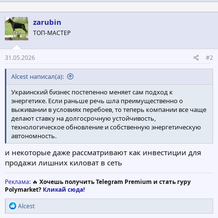
zarubin
ТОП-МАСТЕР
31.05.2026
#2
Alcest написал(а):
Украинский бизнес постепенно меняет сам подход к
энергетике. Если раньше речь шла преимущественно о
выживании в условиях перебоев, то теперь компании все чаще
делают ставку на долгосрочную устойчивость,
технологическое обновление и собственную энергетическую
автономность.
и некоторые даже рассматривают как инвестиции для
продажи лишних киловат в сеть
Реклама
: 🔥
Хочешь получить Telegram Premium и стать гуру
Polymarket?
Кликай сюда!
Р
Alcest
е