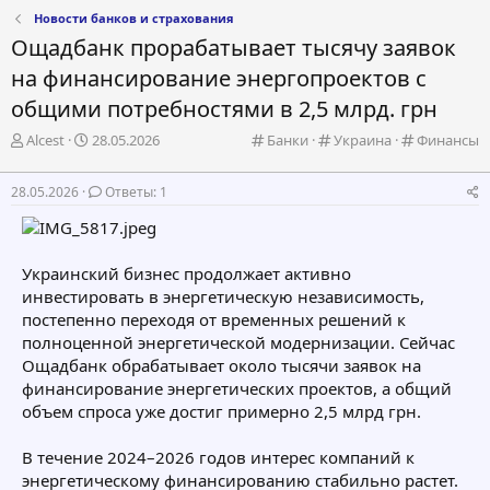
Новости банков и страхования
Ощадбанк прорабатывает тысячу заявок
на финансирование энергопроектов с
общими потребностями в 2,5 млрд. грн
А
Д
К
К
К
Alcest
28.05.2026
Банки
Украина
Финансы
в
а
а
а
а
т
т
т
т
т
28.05.2026
Ответы: 1
о
а
е
е
е
р
н
г
г
г
т
а
о
о
о
е
ч
р
р
р
Украинский бизнес продолжает активно
м
а
и
и
и
инвестировать в энергетическую независимость,
ы
л
я
я
я
а
постепенно переходя от временных решений к
полноценной энергетической модернизации. Сейчас
Ощадбанк обрабатывает около тысячи заявок на
финансирование энергетических проектов, а общий
объем спроса уже достиг примерно 2,5 млрд грн.
В течение 2024–2026 годов интерес компаний к
энергетическому финансированию стабильно растет.