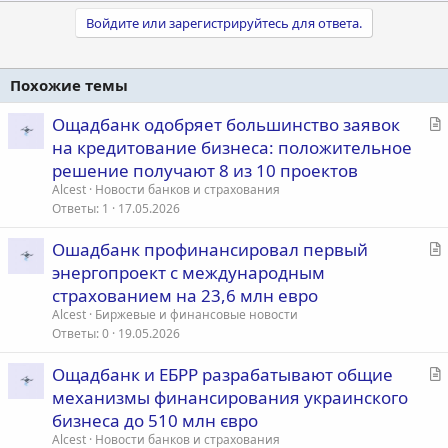
а
к
Войдите или зарегистрируйтесь для ответа.
ц
и
и
Похожие темы
:
С
Ощадбанк одобряет большинство заявок
т
на кредитование бизнеса: положительное
а
решение получают 8 из 10 проектов
т
Alcest
Новости банков и страхования
ь
Ответы
1
17.05.2026
я
С
Ошадбанк профинансировал первый
т
энергопроект с международным
а
страхованием на 23,6 млн евро
т
Alcest
Биржевые и финансовые новости
ь
Ответы
0
19.05.2026
я
С
Ощадбанк и ЕБРР разрабатывают общие
т
механизмы финансирования украинского
а
бизнеса до 510 млн євро
т
Alcest
Новости банков и страхования