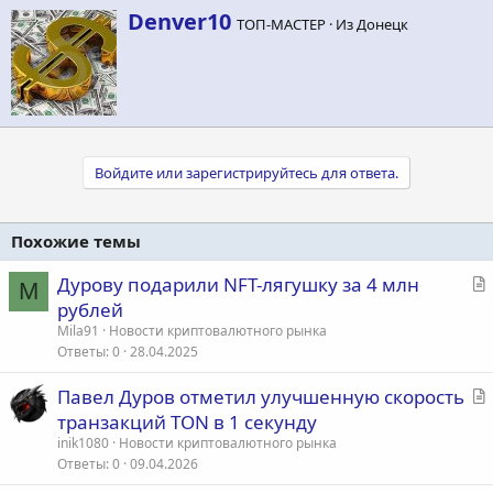
А
Denver10
ТОП-МАСТЕР
·
Из
Донецк
в
т
о
р
Войдите или зарегистрируйтесь для ответа.
Похожие темы
С
Дурову подарили NFT-лягушку за 4 млн
M
т
рублей
а
Mila91
Новости криптовалютного рынка
т
Ответы
0
28.04.2025
ь
С
Павел Дуров отметил улучшенную скорость
я
т
транзакций TON в 1 секунду
а
inik1080
Новости криптовалютного рынка
т
Ответы
0
09.04.2026
ь