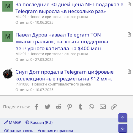
С
За последние 30 дней цена NFT-подарков в
я
M
т
Telegram выросла «в несколько раз»
а
Mila91
Новости криптовалютного рынка
т
Ответы
0
10.06.2025
ь
С
Павел Дуров назвал Telegram TON
я
M
т
«магистралью», раскрыта поддержка
а
венчурного капитала на $400 млн
т
Mila91
Новости криптовалютного рынка
ь
Ответы
0
27.03.2025
я
С
Снуп Догг продал в Telegram цифровые
т
коллекционные предметы на $12 млн.
а
inik1080
Новости криптовалютного рынка
т
Ответы
0
10.07.2025
ь
я
Facebook
Twitter
Reddit
Pinterest
Tumblr
WhatsApp
Электронна
Ссылка
Поделиться:
Свер
MMGP
Russian (RU)
Сниз
Обратная связь
Условия и правила