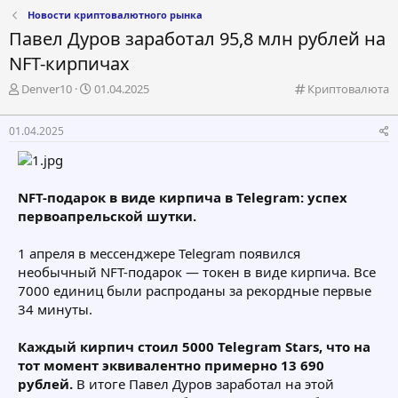
Новости криптовалютного рынка
Павел Дуров заработал 95,8 млн рублей на
NFT-кирпичах
А
Д
К
Denver10
01.04.2025
Криптовалюта
в
а
а
т
т
т
01.04.2025
о
а
е
р
н
г
т
а
о
е
ч
р
NFT-подарок в виде кирпича в Telegram: успех
м
а
и
первоапрельской шутки.
ы
л
я
а
1 апреля в мессенджере Telegram появился
необычный NFT-подарок — токен в виде кирпича. Все
7000 единиц были распроданы за рекордные первые
34 минуты.
Каждый кирпич стоил 5000 Telegram Stars, что на
тот момент эквивалентно примерно 13 690
рублей.
В итоге Павел Дуров заработал на этой