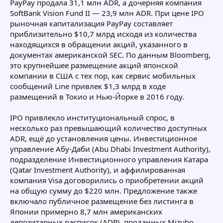
PayPay продала 31,1 млн ADR, а дочерняя компания
SoftBank Vision Fund II — 23,9 млн ADR. При цене IPO
рыночная капитализация PayPay составляет
приблизительно $10,7 млрд исходя из количества
находящихся в обращении акций, указанного в
документах американской SEC. По данным Bloomberg,
это крупнейшее размещение акций японской
компании в США с тех пор, как сервис мобильных
сообщений Line привлек $1,3 млрд в ходе
размещений в Токио и Нью-Йорке в 2016 году.
IPO привлекло институциональный спрос, в
несколько раз превышающий количество доступных
ADR, ещё до установления цены. Инвестиционное
управление Абу-Даби (Abu Dhabi Investment Authority),
подразделение Инвестиционного управления Катара
(Qatar Investment Authority), и аффилированная
компания Visa договорились о приобретении акций
на общую сумму до $220 млн. Предложение также
включало публичное размещение без листинга в
Японии примерно 8,7 млн американских
депозитарных расписок (ADR), проданных Mizuho