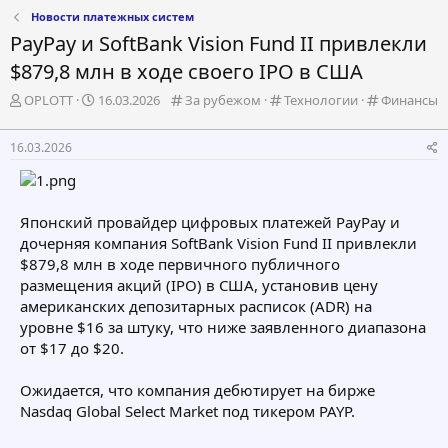
Новости платежных систем
PayPay и SoftBank Vision Fund II привлекли
$879,8 млн в ходе своего IPO в США
А
Д
К
К
К
OPLOTT
16.03.2026
За рубежом
Технологии
Финансы
в
а
а
а
а
т
т
т
т
т
16.03.2026
о
а
е
е
е
р
н
г
г
г
т
а
о
о
о
е
ч
р
р
р
Японский провайдер цифровых платежей PayPay и
м
а
и
и
и
дочерняя компания SoftBank Vision Fund II привлекли
ы
л
я
я
я
а
$879,8 млн в ходе первичного публичного
размещения акций (IPO) в США, установив цену
американских депозитарных расписок (ADR) на
уровне $16 за штуку, что ниже заявленного диапазона
от $17 до $20.
Ожидается, что компания дебютирует на бирже
Nasdaq Global Select Market под тикером PAYP.