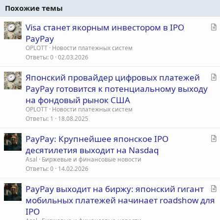
Похожие темы
С
Visa станет якорным инвестором в IPO
т
PayPay
а
OPLOTT
Новости платежных систем
т
Ответы
0
02.03.2026
ь
С
Японский провайдер цифровых платежей
я
т
PayPay готовится к потенциальному выходу
а
на фондовый рынок США
т
OPLOTT
Новости платежных систем
ь
Ответы
1
18.08.2025
я
С
PayPay: Крупнейшее японское IPO
т
десятилетия выходит на Nasdaq
а
Asal
Биржевые и финансовые новости
т
Ответы
0
14.02.2026
ь
С
PayPay выходит на биржу: японский гигант
я
т
мобильных платежей начинает roadshow для
а
IPO
т