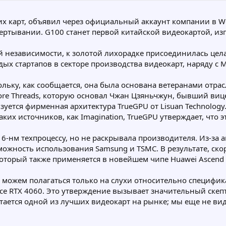
их карт, объявил через официальный аккаунт компании в We
ертывании. G100 станет первой китайской видеокартой, изг
ой независимости, к золотой лихорадке присоединилась цел
х стартапов в секторе производства видеокарт, наряду с Moo
кольку, как сообщается, она была основана ветеранами отр
ore Threads, которую основал Чжан Цзяньчжун, бывший вице
ьзуется фирменная архитектура TrueGPU от Lisuan Technolog
их источников, как Imagination, TrueGPU утверждает, что эт
по 6-нм техпроцессу, но не раскрывала производителя. Из-
зможность использования Samsung и TSMC. В результате, ско
который также применяется в новейшем чипе Huawei Ascend 
можем полагаться только на слухи относительно специфика
 RTX 4060. Это утверждение вызывает значительный скепти
итается одной из лучших видеокарт на рынке; мы еще не ви