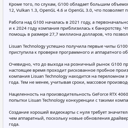
Кроме того, по слухам, G100 обладает большим объемо
12, Vulkan 1.3, OpenGL 4.6 и OpenGL 3.0, что позволяе
Работа над G100 началась в 2021 году, а первоначальн
и к 2024 году компания приблизилась к банкротству. 
помощь в размере 27,7 миллиона долларов, что позво
Lisuan Technology успешно получила первые чипы G100 
приступила к проверке программного и аппаратного об
Очевидно, что до выхода на розничный рынок G100 пр
настоящее время проходит рискованное пробное произв
компания Lisuan Technology находится на переломном э
года. Тем не менее, учитывая сроки, массовое производс
Нацеленность на производительность GeForce RTX 4060
попытки Lisuan Technology конкуренции с такими компан
Создание хорошей видеокарты с нуля требует значител
чем аппаратный, поскольку новые обновления драйвер
года.