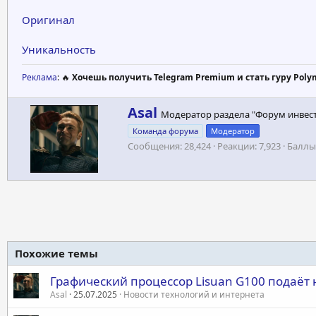
Оригинал
Уникальность
Реклама
: 🔥
Хочешь получить Telegram Premium и стать гуру Poly
А
Asal
Модератор раздела "Форум инвес
в
Команда форума
Модератор
т
Сообщения
28,424
Реакции
7,923
Баллы
о
р
Похожие темы
Графический процессор Lisuan G100 подаёт
Asal
25.07.2025
Новости технологий и интернета