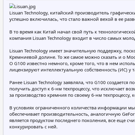
р
н
т
а
Lisuan Technology, китайский производитель графическ
е
ч
успешно включилась, что стало важной вехой в ее разв
м
а
ы
л
а
В то время как Китай начал свой путь к технологическ
компания Lisuan Technology входит в число самых молоды
Lisuan Technology имеет значительную поддержку, пос
Кремниевой долине. То же самое можно сказать и о Mo
О G100 известно немного, кроме того, что в нем испол
лицензируют интеллектуальную собственность (ИС) у так
Ранее Lisuan Technology заявляла, что G100 создается 
получить доступ к 6-нм техпроцессу, что исключает во
за производство кремния по своему 6-нм техпроцессу, 
В условиях ограниченного количества информации мы 
обеспечивает производительность, аналогичную GeForce
является продуктом последнего поколения, все еще сч
конкурировать с ней.