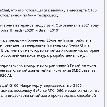
г
о
Chat, что его готовящаяся к выпуску видеокарта G100
р
отовленной по 6-нм техпроцессу.
и
я
ая волна ветеранов индустрии. Основанная в 2021 году
re Threads (2020) и Biren (2019).
асли, имеющими более чем 25-летний опыт работы в
-президент и генеральный менеджер Nvidia China.
y. В отличие от некоторых китайских компаний, которые
о собственная архитектура, разработанная с нуля.
за американских экспортных ограничений Китай не может
рее всего, китайская литейная компания SMIC отвечает
920 AI.
ций G100. Например, утверждается, что G100
цизм, поскольку GeForce RTX 4060, несмотря на то, что
дели видеокарты китайского производства, способной