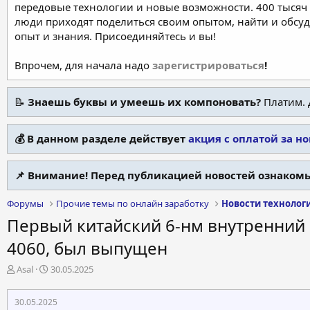
передовые технологии и новые возможности. 400 тысяч 
люди приходят поделиться своим опытом, найти и обсу
опыт и знания. Присоединяйтесь и вы!
Впрочем, для начала надо
зарегистрироваться
!
📝
Знаешь буквы и умеешь их компоновать?
Платим. 
💰 В данном разделе действует
акция с оплатой за н
📌 Внимание! Перед публикацией новостей ознакомь
Форумы
Прочие темы по онлайн заработку
Новости технолог
Первый китайский 6-нм внутренний
4060, был выпущен
А
Д
Asal
30.05.2025
в
а
т
т
30.05.2025
о
а