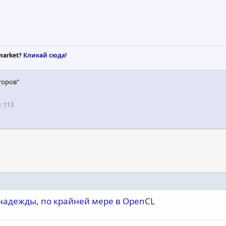
market?
Кликай сюда!
торов"
113
 надежды, по крайней мере в OpenCL