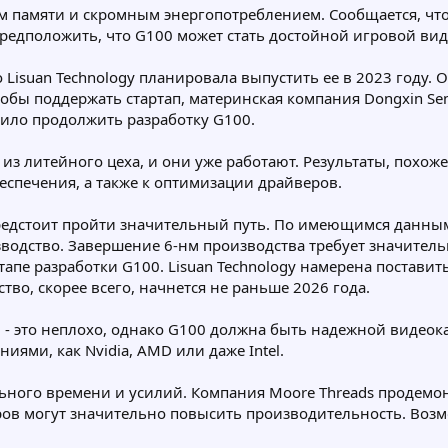
м памяти и скромным энергопотреблением. Сообщается, что 
т предположить, что G100 может стать достойной игровой ви
о Lisuan Technology планировала выпустить ее в 2023 году
Чтобы поддержать стартап, материнская компания Dongxin 
лило продолжить разработку G100.
из литейного цеха, и они уже работают. Результаты, похоже
еспечения, а также к оптимизации драйверов.
едстоит пройти значительный путь. По имеющимся данным, 
одство. Завершение 6-нм производства требует значительн
тапе разработки G100. Lisuan Technology намерена поставит
тво, скорее всего, начнется не раньше 2026 года.
 - это неплохо, однако G100 должна быть надежной видеока
иями, как Nvidia, AMD или даже Intel.
ьного времени и усилий. Компания Moore Threads продемон
ов могут значительно повысить производительность. Воз