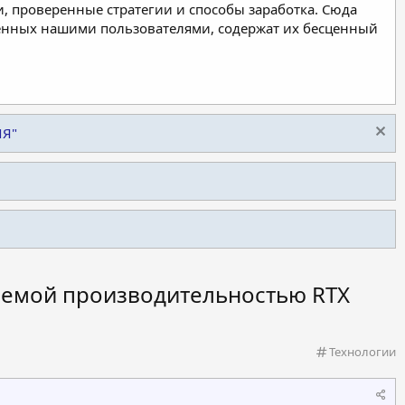
, проверенные стратегии и способы заработка. Сюда
ленных нашими пользователями, содержат их бесценный
ИЯ"
аемой производительностью RTX
К
Технологии
а
т
е