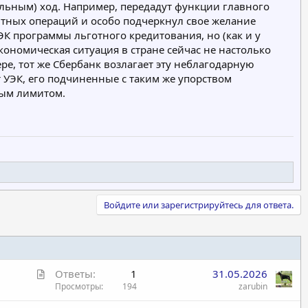
ельным) ход. Например, передадут функции главного
ютных операций и особо подчеркнул свое желание
К программы льготного кредитования, но (как и у
ономическая ситуация в стране сейчас не настолько
е, тот же Сбербанк возлагает эту неблагодарную
УЭК, его подчиненные с таким же упорством
ным лимитом.
Войдите или зарегистрируйтесь для ответа.
С
Ответы
1
31.05.2026
т
Просмотры
194
zarubin
а