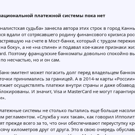
 национальной платежной системы пока нет
рналистская судьба» занесла автора этих строк в город Ка
ся вдали от сотрясавшего родину финансового кризиса ро
астрявшую на счете в Мост-банке, который с трудом пережи
а боку», а не «на спине» и подавал кое-какие признаки жизн
ard. Поэтому французские банкоматы довольно спокойно выда
по несчастью, но и он сам.
 банк-эмитент может погасить долг перед владельцем банком
точки принимались за границей. А в 2014-м карты «России»
олжает осуществлять платежи внутри страны и даже обзаво
локированы. И значит, Visa и MasterCard не могут гарантир
и».
тежные системы не столько пытались еще больше насолить
оим регламентом. «Служба у них такая», как говорил Иппо
тят прежде всего за то, что они обеспечивают переуступку
сячу километров друг от друга. Это в свою очередь обусла