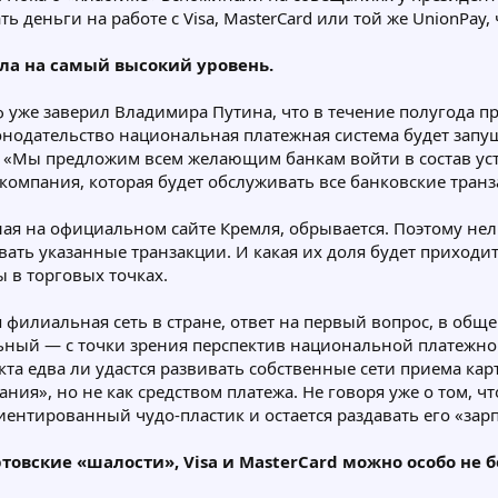
ь деньги на работе с Visa, MasterCard или той же UnionPay
ла на самый высокий уровень.
 уже заверил Владимира Путина, что в течение полугода п
одательство национальная платежная система будет запуще
. «Мы предложим всем желающим банкам войти в состав уст
компания, которая будет обслуживать все банковские транз
ая на официальном сайте Кремля, обрывается. Поэтому нель
ать указанные транзакции. И какая их доля будет приходить
 в торговых точках.
я филиальная сеть в стране, ответ на первый вопрос, в общ
ный — с точки зрения перспектив национальной платежной 
а едва ли удастся развивать собственные сети приема карт,
ия», но не как средством платежа. Не говоря уже о том, 
ентированный чудо-пластик и остается раздавать его «за
ртовские «шалости», Visa и MasterCard можно особо не б