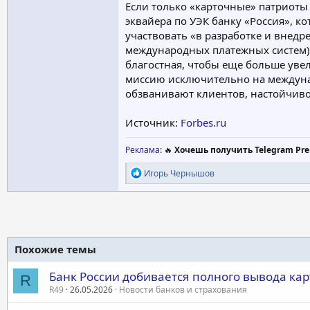
Если только «карточные» патриоты 
эквайера по УЭК банку «Россия», 
участвовать «в разработке и внед
международных платежных систем) 
благостная, чтобы еще больше уве
миссию исключительно на междунар
обзванивают клиентов, настойчив
Источник:
Forbes.ru
Реклама
: 🔥
Хочешь получить Telegram Pre
Р
Игорь Чернышов
е
а
к
ц
и
и
Похожие темы
:
Банк России добивается полного вывода карт
R
R49
26.05.2026
Новости банков и страхования