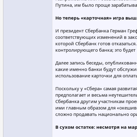
Путина, им было проще зарабатыват
Но теперь «карточная» игра выш
И президент Сбербанка Герман Греф
соответствующих изменений в закон
которой Сбербанк готов отказаться
контролирующего банка; это будет 
Далее запись беседы, опубликованн
какие именно банки будут обслужив
использование карточки для оплаты
Поскольку у «Сбера» самая развита
предполагает и весьма неутешитель
Сбербанка другим участникам проект
ими главным образом для «окешиван
сложно продавать национально ори
В сухом остатке: несмотря на ма