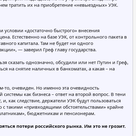
, чем тратить их на приобретение «невыездных» УЭК.
ри условии «достаточно быстрого» внесения
на. Естественно на базе УЭК, от контрольного пакета в
авного капитала. Там не будет ни одного
акции», — заверил Греф главу государства.
зя сказать однозначно, обсудили или нет Путин и Греф,
ся на снятие наличных в банкоматах, а какая – на
ем-то, очевиден. Но именно эта очевидность
системы как бизнеса – ответ на второй вопрос. В тени
 и, как следствие, держатели УЭК будут пользоваться
что с такими «привходящими обстоятельствами» крайне
рплатникам», бюджетникам и пенсионерам.
ояться потери российского рынка. Им это не грозит.