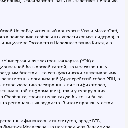
ам; банки, желая зарабатывать на «пластике» не только
ской UnionPay, успешный конкурент Visa и MasterCard,
ело к появлению глобальных «пластиковых» лидеров), а
 инициативе Госсовета и Народного банка Китая, а в
«Универсальная электронная карта» (УЭК) с
циональной банковской картой, но и электронным
ездным билетом – то есть фактически «пластиковым»
и религиозных организаций (Архиерейский собор РПЦ, в
 к использованию электронных идентификаторов,
иденциальной информации»), так и у курирующих
 Сбербанке, сводя к нулю какую бы то ни было
енно региональных ведомств. В итоге прошлым летом
арственных финансовых институтов, вроде ВТБ,
та Дмитрия Медведева, но не у премьера Владимира