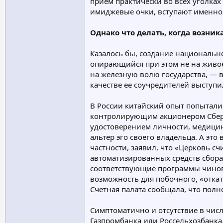
прием практически во всех уголках
имиджевые очки, вступают именно в
Однако что делать, когда возник
Казалось бы, создание национально
опирающийся при этом не на живое 
на железную волю государства, — во
качестве ее соучредителей выступ
В России китайский опыт попыталис
контролирующим акционером Сберба
удостоверением личности, медицин
альтер эго своего владельца. А э
частности, заявил, что «Церковь
автоматизированных средств сбора
соответствующие программы чиновн
возможность для побочного, «отка
Счетная палата сообщала, что пол
Симптоматично и отсутствие в чис
Газпромбанка или Россельхозбанка