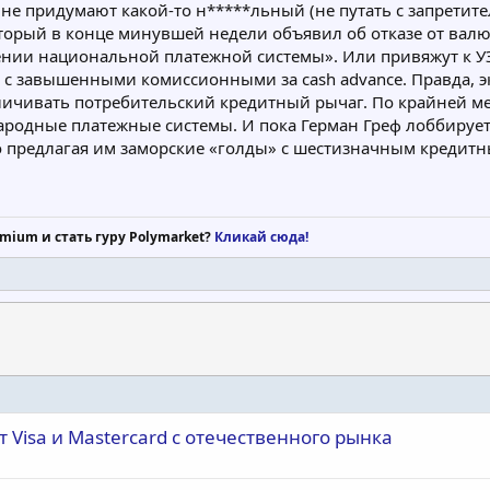
не придумают какой-то н*****льный (не путать с запретит
который в конце минувшей недели объявил об отказе от вал
рении национальной платежной системы». Или привяжут к УЭ
с завышенными комиссионными за cash advance. Правда, эк
личивать потребительский кредитный рычаг. По крайней мер
одные платежные системы. И пока Герман Греф лоббирует 
о предлагая им заморские «голды» с шестизначным кредит
mium и стать гуру Polymarket?
Кликай сюда!
 Visa и Mastercard с отечественного рынка