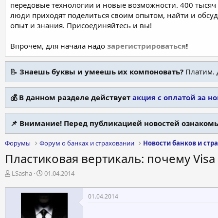
передовые технологии и новые возможности. 400 тысяч 
люди приходят поделиться своим опытом, найти и обсу
опыт и знания. Присоединяйтесь и вы!
Впрочем, для начала надо
зарегистрироваться
!
📝
Знаешь буквы и умеешь их компоновать?
Платим. 
💰 В данном разделе действует
акция с оплатой за н
📌 Внимание! Перед публикацией новостей ознакомь
Форумы
Форум о банках и страховании
Новости банков и стр
Пластиковая вертикаль: почему Visa
А
Д
LSasha
01.04.2014
в
а
т
т
01.04.2014
о
а
р
н
т
а