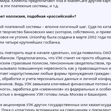
 мира. Клиенты предпочитают Visa и MasterCard другим карт
 эти платежные системы, и т.д.
ает коллизия, подобная «российской»?
й платежной системы – вполне логичный шаг. Судя по китай
творчество банковских масс (которое, собственно, и прив
все не утопия. UnionPay была создана в марте 2002 года по
или четыре крупнейших госбанка.
ь повторить еще в начале «десятых», когда появилось ОАО 
нком. Предполагалось, что УЭК станет не просто общена
ским страховым полисом, пенсионным свидетельством, про
то вызывало повышенную нервозность как у правозащитных 
 считает недопустимыми любые формы принуждения граждан
, обработки и учета персональных данных и личной конф
иков. Ведь УЭК замыкала ключевые финансовые потоки на
тного», заработка для «смежников» из федеральных и особ
ностью к внедрению УЭК готовы лишь Москва и Башкирия.
ле акционеров УЭК других государственных или квазигосуд
. Пока о «пластике» вспоминали на совещаниях у президен