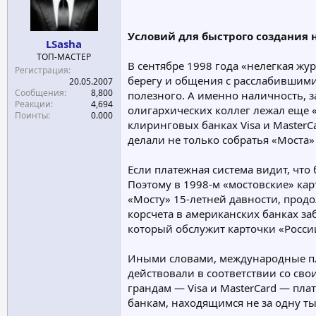
е
ч
м
а
Условий для быстрого создания
ы
л
LSasha
а
ТОП-МАСТЕР
В сентябре 1998 года «нелегкая жу
Регистрация
берегу и общения с расслабившими
20.05.2007
Сообщения
8,800
полезного. А именно наличность, з
Реакции
4,694
олигархических коллег лежал еще «н
Поинты
0.000
клиринговых банках Visa и MasterC
делали не только собратья «Моста» 
Если платежная система видит, что
Поэтому в 1998-м «мостовские» кар
«Мосту» 15-летней давности, прод
корсчета в американских банках заб
который обслужит карточки «Росси
Иными словами, международные пла
действовали в соответствии со св
грандам — Visa и MasterCard — пла
банкам, находящимся не за одну ты