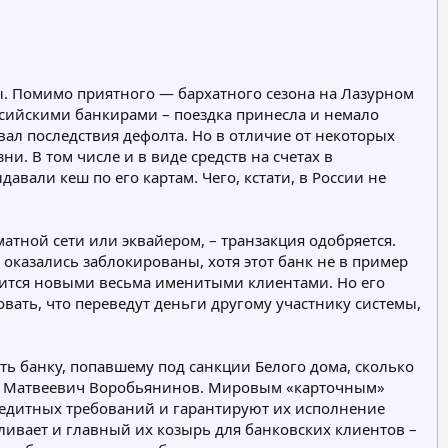
нны. Помимо приятного — бархатного сезона на Лазурном
ссийскими банкирами – поездка принесла и немало
вал последствия дефолта. Но в отличие от некоторых
и. В том числе и в виде средств на счетах в
вали кеш по его картам. Чего, кстати, в России не
атной сети или эквайером, – транзакция одобряется.
 оказались заблокированы, хотя этот банк не в пример
дится новыми весьма именитыми клиентами. Но его
овать, что переведут деньги другому участнику системы,
 банку, попавшему под санкции Белого дома, сколько
лит Матвеевич Воробьянинов. Мировым «карточным»
 кредитных требований и гарантируют их исполнение
вливает и главный их козырь для банковских клиентов –