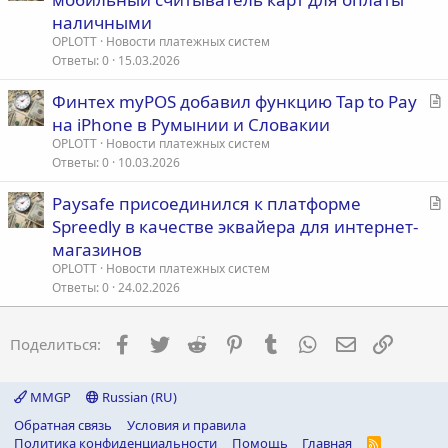
а
наличными
т
OPLOTT
Новости платежных систем
ь
Ответы
0
15.03.2026
я
С
Финтех myPOS добавил функцию Tap to Pay
т
на iPhone в Румынии и Словакии
а
OPLOTT
Новости платежных систем
т
Ответы
0
10.03.2026
ь
С
Paysafe присоединился к платформе
я
т
Spreedly в качестве эквайера для интернет-
а
магазинов
т
OPLOTT
Новости платежных систем
ь
Ответы
0
24.02.2026
я
Facebook
Twitter
Reddit
Pinterest
Tumblr
WhatsApp
Электронна
Ссылка
Поделиться:
MMGP
Russian (RU)
Обратная связь
Условия и правила
Политика конфиденциальности
Помощь
Главная
R