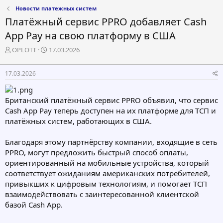
Новости платежных систем
Платёжный сервис PPRO добавляет Cash
App Pay на свою платформу в США
А
Д
OPLOTT
17.03.2026
в
а
т
т
17.03.2026
о
а
р
н
т
а
Британский платёжный сервис PPRO объявил, что сервис
е
ч
Cash App Pay теперь доступен на их платформе для ТСП и
м
а
платёжных систем, работающих в США.
ы
л
а
Благодаря этому партнёрству компании, входящие в сеть
PPRO, могут предложить быстрый способ оплаты,
ориентированный на мобильные устройства, который
соответствует ожиданиям американских потребителей,
привыкших к цифровым технологиям, и помогает ТСП
взаимодействовать с заинтересованной клиентской
базой Cash App.