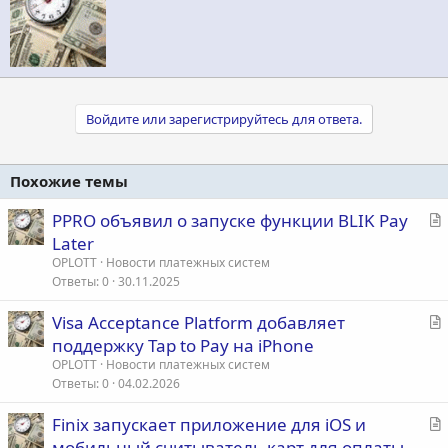
т
о
р
Войдите или зарегистрируйтесь для ответа.
Похожие темы
С
PPRO объявил о запуске функции BLIK Pay
т
Later
а
OPLOTT
Новости платежных систем
т
Ответы
0
30.11.2025
ь
С
Visa Acceptance Platform добавляет
я
т
поддержку Tap to Pay на iPhone
а
OPLOTT
Новости платежных систем
т
Ответы
0
04.02.2026
ь
С
Finix запускает приложение для iOS и
я
т
мобильный считыватель карт для оплаты