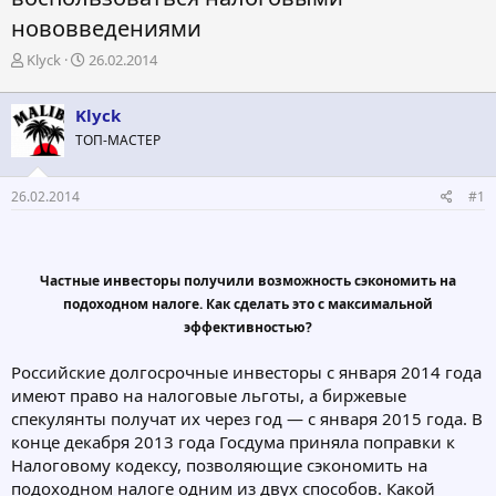
нововведениями
А
Д
Klyck
26.02.2014
в
а
т
т
Klyck
о
а
р
н
ТОП-МАСТЕР
т
а
е
ч
26.02.2014
#1
м
а
ы
л
а
Частные инвесторы получили возможность сэкономить на
подоходном налоге. Как сделать это с максимальной
эффективностью?
Российские долгосрочные инвесторы с января 2014 года
имеют право на налоговые льготы, а биржевые
спекулянты получат их через год — с января 2015 года. В
конце декабря 2013 года Госдума приняла поправки к
Налоговому кодексу, позволяющие сэкономить на
подоходном налоге одним из двух способов. Какой