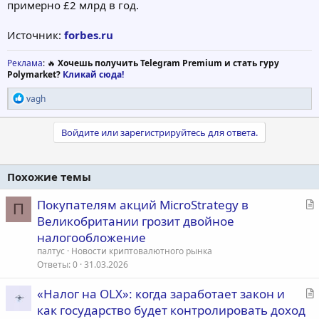
примерно £2 млрд в год.
Источник:
forbes.ru
Реклама
: 🔥
Хочешь получить Telegram Premium и стать гуру
Polymarket?
Кликай сюда!
Р
vagh
е
а
к
Войдите или зарегистрируйтесь для ответа.
ц
и
и
Похожие темы
:
С
Покупателям акций MicroStrategy в
П
т
Великобритании грозит двойное
а
налогообложение
т
палтус
Новости криптовалютного рынка
ь
Ответы
0
31.03.2026
я
С
«Налог на OLX»: когда заработает закон и
т
как государство будет контролировать доход