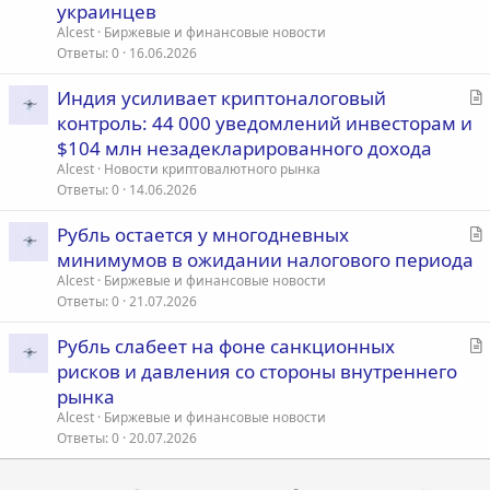
а
украинцев
т
Alcest
Биржевые и финансовые новости
ь
Ответы
0
16.06.2026
я
С
Индия усиливает криптоналоговый
т
контроль: 44 000 уведомлений инвесторам и
а
$104 млн незадекларированного дохода
т
Alcest
Новости криптовалютного рынка
ь
Ответы
0
14.06.2026
я
С
Рубль остается у многодневных
т
минимумов в ожидании налогового периода
а
Alcest
Биржевые и финансовые новости
т
Ответы
0
21.07.2026
ь
С
Рубль слабеет на фоне санкционных
я
т
рисков и давления со стороны внутреннего
а
рынка
т
Alcest
Биржевые и финансовые новости
ь
Ответы
0
20.07.2026
я