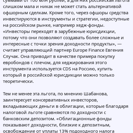
суммами от 100 млн рублей, а для них российская льгота
слишком мала и никак не может стать альтернативой
офшорным сделкам. Кроме того, через офшоры средства
инвестируются в инструменты и стратегии, недоступные
на российском рынке, например хедж-фонды.
«Инвесторы переходят в зарубежные юрисдикции,
потому что они позволяют создавать более сложные и
интересные с точки зрения доходности продукты», —
считает управляющий партнер Europe Finance Евгения
Случак. Она приводит в качестве примера покупку
евробондов с плечом, для хеджирования этого
инструмента используется CDS на Россию, купить
который в российской юрисдикции можно только
теоретически.
Тем не менее эта льгота, по мнению Шабанова,
заинтересует консервативных инвесторов,
вкладывающих деньги в облигации, которые благодаря
налоговой льготе сравняются по доходности с
банковским депозитом. «Облигационные фонды
показывают доходности, близкие к депозитным,
освобождение от уплаты 13% подоходного налога