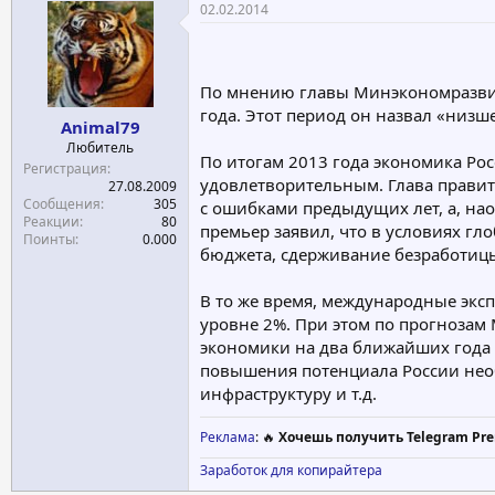
02.02.2014
о
а
р
н
т
а
е
ч
По мнению главы Минэкономразвити
м
а
года. Этот период он назвал «низ
ы
л
Animal79
а
Любитель
По итогам 2013 года экономика Рос
Регистрация
удовлетворительным. Глава правит
27.08.2009
Сообщения
305
с ошибками предыдущих лет, а, нао
Реакции
80
премьер заявил, что в условиях гл
Поинты
0.000
бюджета, сдерживание безработицы
В то же время, международные эксп
уровне 2%. При этом по прогнозам 
экономики на два ближайших года н
повышения потенциала России необ
инфраструктуру и т.д.
Реклама
: 🔥
Хочешь получить Telegram Pre
Заработок для копирайтера