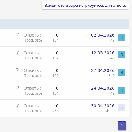
Войдите или зарегистрируйтесь для ответа.
С
Ответы
0
02.04.2026
R
т
Просмотры
134
R49
а
С
Ответы
0
12.05.2026
т
R
т
Просмотры
107
R49
ь
а
я
С
Ответы
0
27.04.2026
т
R
т
Просмотры
129
R49
ь
а
я
С
Ответы
0
24.04.2026
т
R
т
Просмотры
104
R49
ь
а
я
С
Ответы
0
30.04.2026
т
т
Просмотры
250
Alcest
ь
а
я
т
Свер
ь