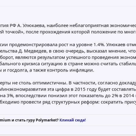
я РФ А. Улюкаева, наиболее неблагоприятная экономическ
шей точкой», после прохождения которой положение по мно
сии продемонстрировала рост на уровне 1.4%. Улюкаев отме
ельства Д. Медведев, в свою очередь, высказал мнение, ч
борот, являются результатом успешного проведения эконом
обального кризиса ситуацию в стране можно считать стабил
 и госдолга, а также контроль инфляции.
ерты не столь оптимистичны. В частности, согласно доклад
Минэкономразвития эта цифра в 2015 году будет составлят
а 3%, впоследствии понизил этот показатель до 2% в 2014 и
ходимо провести ряд структурных реформ: сократить присут
mium и стать гуру Polymarket?
Кликай сюда!