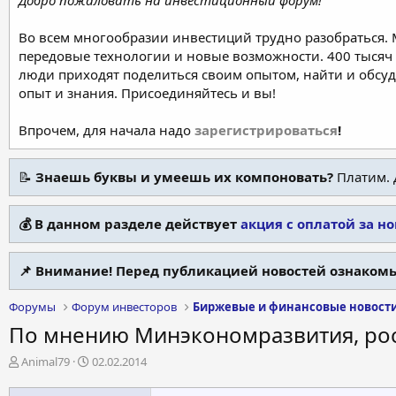
Добро пожаловать на инвестиционный форум!
Во всем многообразии инвестиций трудно разобраться.
передовые технологии и новые возможности. 400 тысяч 
люди приходят поделиться своим опытом, найти и обсу
опыт и знания. Присоединяйтесь и вы!
Впрочем, для начала надо
зарегистрироваться
!
📝
Знаешь буквы и умеешь их компоновать?
Платим. 
💰 В данном разделе действует
акция с оплатой за н
📌 Внимание! Перед публикацией новостей ознакомь
Форумы
Форум инвесторов
Биржевые и финансовые новост
По мнению Минэкономразвития, рос
А
Д
Animal79
02.02.2014
в
а
т
т