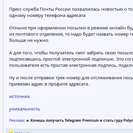
е
ч
Пресс-служба Почты России похвалилась новостью о том
м
а
одному номеру телефона адресата
ы
л
а
Отныне при оформлении посылки в режиме онлайн буде
из почтового отделения, то надо будет назвать номер 
больше не нужно.
А для того, чтобы получатель смог забрать свою посыл
подписавшись простой электронной подписью. Это согл
пользователя есть простая электронная подпись, подк
Ну и после отправки трек-номер для отслеживания пос
привязан адрес в профиле адресата.
источник
уникальность
Реклама
: 🔥
Хочешь получить Telegram Premium и стать гуру Poly
Р