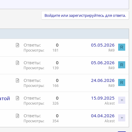
ую подпись сейчас можно на Госуслугах.
ь посылку можно в том почтовом отделении, к которому
Войдите или зарегистрируйтесь для ответа.
С
Ответы
0
05.05.2026
R
т
Просмотры
181
R49
а
С
Ответы
0
05.06.2026
т
R
т
Просмотры
139
R49
ь
а
я
С
Ответы
0
24.06.2026
т
R
т
Просмотры
166
R49
ь
а
я
С
атой
Ответы
0
15.09.2025
т
т
Просмотры
326
Alcest
ь
а
я
С
Ответы
0
04.04.2026
т
т
Просмотры
354
Alcest
ь
а
я