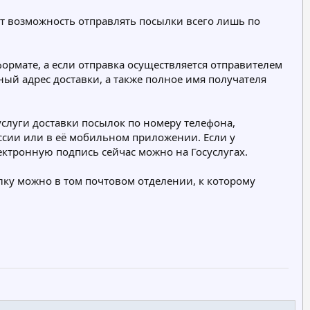
р
р
аёт возможность отправлять посылки всего лишь по
и
и
я
я
рмате, а если отправка осуществляется отправителем
ный адрес доставки, а также полное имя получателя
 услуги доставки посылок по номеру телефона,
ссии или в её мобильном приложении. Если у
ектронную подпись сейчас можно на Госуслугах.
лку можно в том почтовом отделении, к которому