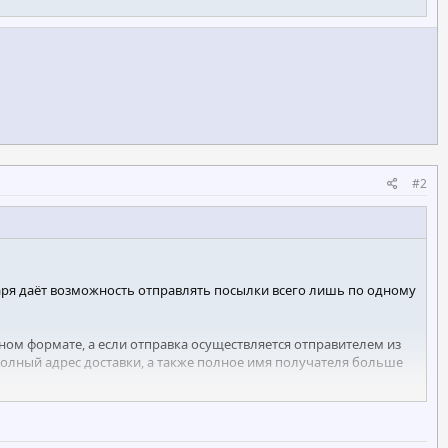
#2
оаря даёт возможность отправлять посылки всего лишь по одному
ом формате, а если отправка осуществляется отправителем из
 полный адрес доставки, а также полное имя получателя больше
ючение услуги доставки посылок по номеру телефона,
ты России или в её мобильном приложении. Если у пользователя