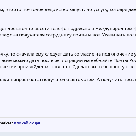
, что это почтовое ведомство запустило услугу, котоаря д
т достаточно ввести телефон адресата в международном фо
телефона получателя сотруднику почты и всё. Указывать пол
очку, то сначала ему следует дать согласие на подключение
асие можно дать после регистрации на веб-сайте Почты Ро
лючение произойдет мгновенно. Сделать же себе простую эл
ылки направляется получателю автоматом. А получить посы
market?
Кликай сюда!