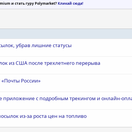
дключение произойдет мгновенно. Сделать же себе простую электронн
mium и стать гуру Polymarket?
Кликай сюда!
тслеживания посылки направляется получателю автоматом. А получит
сылок, убрав лишние статусы
ылок из США после трехлетнего перерыва
 «Почты России»
е приложение с подробным трекингом и онлайн-опл
осылок из-за роста цен на топливо