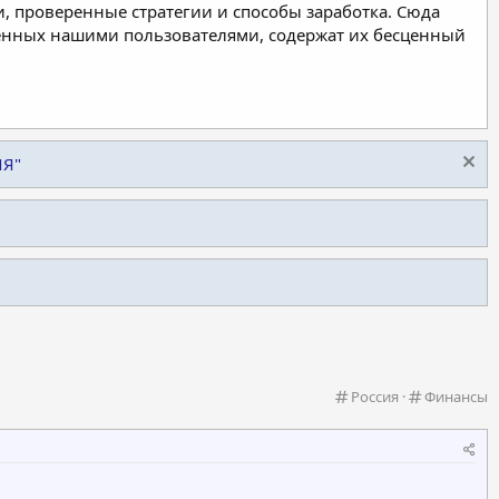
, проверенные стратегии и способы заработка. Сюда
ленных нашими пользователями, содержат их бесценный
ИЯ"
К
К
Россия
Финансы
а
а
т
т
е
е
г
г
о
о