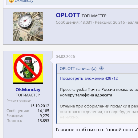
OkMonday
е
а
А
OPLOTT
к
ТОП-МАСТЕР
в
ц
Сообщения
48,031
Реакции
26,316
Балл
т
и
и
о
:
р
04.02.2026
OPLOTT написал(а):
Посмотреть вложение 429712
OkMonday
Пресс-служба Почты России похвалилась
номеру телефона адресата
ТОП-МАСТЕР
Регистрация
15.10.2012
Отныне при оформлении посылки в режи
Сообщения
14,185
почтового отделения, то надо будет на
Реакции
9,279
не нужно.
Поинты
13.893
А для того, чтобы получатель смог заб
Главное чтоб никто с "новой почты"
подписавшись простой электронной под