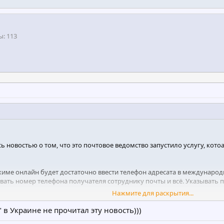
ы
113
 новостью о том, что это почтовое ведомство запустило услугу, кот
ме онлайн будет достаточно ввести телефон адресата в международн
звать номер телефона получателя сотруднику почты и всё. Указывать
Нажмите для раскрытия...
рать свою посылочку, то сначала ему следует дать согласие на подкл
 в Украине не прочитал эту новость)))
писью. Это согласие можно дать после регистрации на веб-сайте Поч