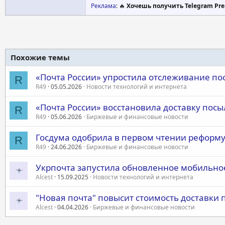
есть простая электронная подпись, по
Реклама
: 🔥
Хочешь получить Telegram Pre
Ну и после отправки трек-номер для о
привязан адрес в профиле адресата.
источник
Похожие темы
уникальность
«Почта России» упростила отслеживание по
R
R49
05.05.2026
Новости технологий и интернета
«Почта России» восстановила доставку пос
R
R49
05.06.2026
Биржевые и финансовые новости
Госдума одобрила в первом чтении реформу
R
R49
24.06.2026
Биржевые и финансовые новости
Укрпочта запустила обновленное мобильно
Alcest
15.09.2025
Новости технологий и интернета
"Новая почта" повысит стоимость доставки п
Alcest
04.04.2026
Биржевые и финансовые новости