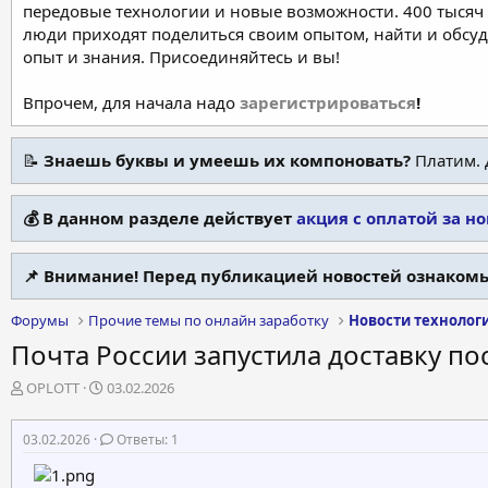
передовые технологии и новые возможности. 400 тысяч 
люди приходят поделиться своим опытом, найти и обсу
опыт и знания. Присоединяйтесь и вы!
Впрочем, для начала надо
зарегистрироваться
!
📝
Знаешь буквы и умеешь их компоновать?
Платим. 
💰 В данном разделе действует
акция с оплатой за н
📌 Внимание! Перед публикацией новостей ознакомь
Форумы
Прочие темы по онлайн заработку
Новости технолог
Почта России запустила доставку п
А
Д
OPLOTT
03.02.2026
в
а
т
т
03.02.2026
Ответы: 1
о
а
р
н
т
а