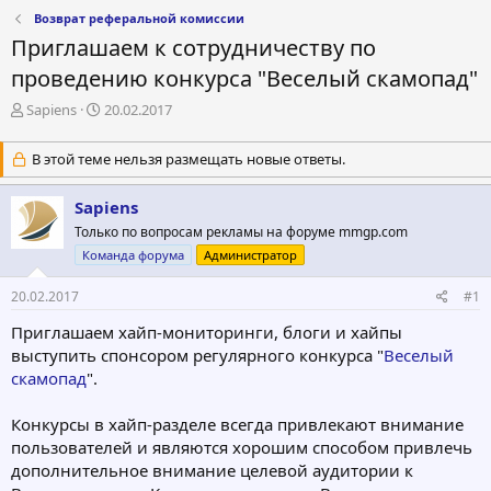
Возврат реферальной комиссии
Приглашаем к сотрудничеству по
проведению конкурса "Веселый скамопад"
А
Д
Sapiens
20.02.2017
в
а
т
т
В этой теме нельзя размещать новые ответы.
о
а
р
н
Sapiens
т
а
е
ч
Только по вопросам рекламы на форуме mmgp.com
м
а
Команда форума
Администратор
ы
л
а
20.02.2017
#1
Приглашаем хайп-мониторинги, блоги и хайпы
выступить спонсором регулярного конкурса "
Веселый
скамопад
".
Конкурсы в хайп-разделе всегда привлекают внимание
пользователей и являются хорошим способом привлечь
дополнительное внимание целевой аудитории к