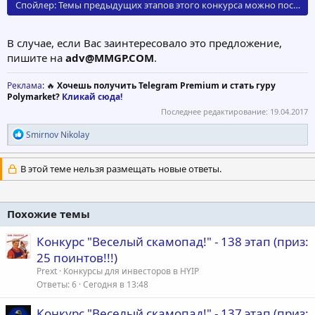
Спойлер:
Темы предыдущих этапов этого конкурса можно посмотре
В случае, если Вас заинтересовало это предложение,
пишите на
adv@MMGP.COM
.
Реклама
: 🔥
Хочешь получить Telegram Premium и стать гуру
Polymarket?
Кликай сюда!
Последнее редактирование:
19.04.2017
Р
Smirnov Nikolay
е
а
к
В этой теме нельзя размещать новые ответы.
ц
и
и
:
Похожие темы
Конкурс "Веселый скамопад!" - 138 этап (приз:
25 поинтов!!!)
Prext
Конкурсы для инвесторов в HYIP
Ответы
6
Сегодня в 13:48
Конкурс "Веселый скамопад!" - 137 этап (приз: