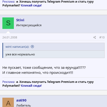
Реклама
: 🔥
Хочешь получить Telegram Premium и стать гуру
HTTP Error 500-13 - Server too busy
Polymarket?
Кликай сюда!
Internet Information Services
Technical Information (for support personnel)
Stivi
S
* Background:
Интересующийся
The request cannot be processed at this time. The amount of traffic
exceeds the Web site's configured capacity.
24.01.2008
#10
* More information:
Microsoft Support
wint написал(а):
уже все нормально
И так уже более 4 часов!!!
Домашняя страница приходит нормально!
У всех так или это только у меня?
Не пускает, тоже сообщение, что за ерунда!!!???
И главное непонятно, что происходит!!!
Реклама
: 🔥
Хочешь получить Telegram Premium и стать гуру
Polymarket?
Кликай сюда!
as690
A
Любитель