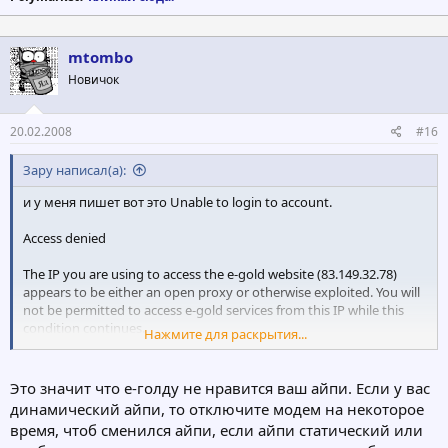
mtombo
Новичок
20.02.2008
#16
Зару написал(а):
и у меня пишет вот это Unable to login to account.
Access denied
The IP you are using to access the e-gold website (83.149.32.78)
appears to be either an open proxy or otherwise exploited. You will
not be permitted to access e-gold services from this IP while this
condition continues.
Нажмите для раскрытия...
Your first order of business to restore access should be to make
sure that you are computing securely. Please read and implement e-
Это значит что е-голду не нравится ваш айпи. Если у вас
gold's Security Recommendations.
динамический айпи, то отключите модем на некоторое
время, чтоб сменился айпи, если айпи статический или
After you have resolved any security issues, including virus removal,