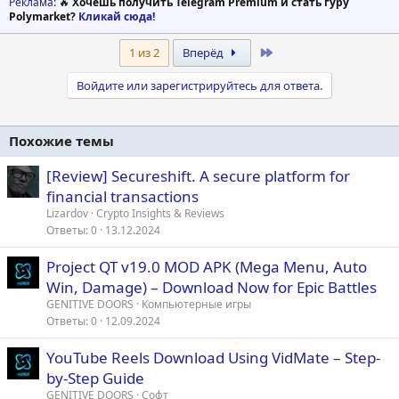
Реклама
: 🔥
Хочешь получить Telegram Premium и стать гуру
Polymarket?
Кликай сюда!
Last
1 из 2
Вперёд
Войдите или зарегистрируйтесь для ответа.
Похожие темы
[Review] Secureshift. A secure platform for
financial transactions
Lizardov
Crypto Insights & Reviews
Ответы
0
13.12.2024
Project QT v19.0 MOD APK (Mega Menu, Auto
Win, Damage) – Download Now for Epic Battles
GENITIVE DOORS
Компьютерные игры
Ответы
0
12.09.2024
YouTube Reels Download Using VidMate – Step-
by-Step Guide
GENITIVE DOORS
Софт