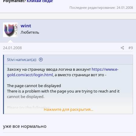
Polymarket?
Кликай сюда!
Последнее редактирование:
24.01.2008
wint
Любитель
24.01.2008
#9
Stivi написал(а):
Захожу на страницу ввода логина в аккаунт
https://www.e-
gold.com/acct/login.html
, а вместо страници вот это -
The page cannot be displayed
There is a problem with the page you are trying to reach and it
cannot be displayed.
Please try the following:
Нажмите для раскрытия...
* Open the www.e-gold.com home page, and then look for links to
the information you want.
уже все нормально
* Click the Refresh button, or try again later.