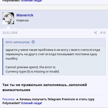
Polymarket?
Кликай сюда!
Maverick
Новичок
26.02.2008
#18
Amir написал(а):
здрасти у меня такая проблема я не могу с воего счета еголда
перекинуть на друго счет еголда показывает постояна одну
ошибку
Cannot preview spend, the error is:
Currency type (0) is missing or invalid.
Так ты не правильно заполняешь..заполняй
внимательнее
Реклама
: 🔥
Хочешь получить Telegram Premium и стать гуру
Polymarket?
Кликай сюда!