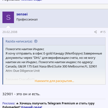
sensei
S
Профессионал
20.02.2008
#15
Razida написал(а):
Помогите наитии Индекс
Я хочу отправить в офис E-gold Канаду (Мелборун) Заверенные
документы через "DHL" для верификации счета, но не могу
наитии их ни Индекс. Помогите наитии индекс по адресу:
Canada, G&SR 175 East Nasa Blvd.Suite 300 Melbourne.FL 32901
Attn: Due Diligence Unit
Заранее Спасибо!!!
Нажмите для раскрытия...
ISQ-440098961
32901 - это он и есть.
Реклама
: 🔥
Хочешь получить Telegram Premium и стать гуру
Polymarket?
Кликай сюда!