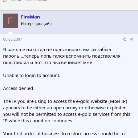
в
а
т
т
о
а
FireMan
F
р
н
Интересующийся
т
а
е
ч
м
а
06.06.2007
#1
ы
л
а
Я раньше никогда не пользовался им...и забыл
пароль....теперь попытался вспомнить подставляля
подставлял и вот что высвечивает мне
Unable to login to account.
Access denied
The IP you are using to access the e-gold website (Мой IP)
appears to be either an open proxy or otherwise exploited.
You will not be permitted to access e-gold services from this
IP while this condition continues.
Your first order of business to restore access should be to