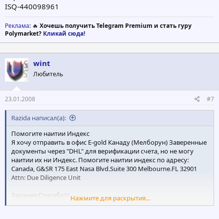
ISQ-440098961
Реклама
: 🔥
Хочешь получить Telegram Premium и стать гуру
Polymarket?
Кликай сюда!
wint
Любитель
23.01.2008
#7
Razida написал(а):
Помогите наитии Индекс
Я хочу отправить в офис E-gold Канаду (Мелборун) Заверенные
документы через "DHL" для верификации счета, но не могу
наитии их ни Индекс. Помогите наитии индекс по адресу:
Canada, G&SR 175 East Nasa Blvd.Suite 300 Melbourne.FL 32901
Attn: Due Diligence Unit
Заранее Спасибо!!!
Нажмите для раскрытия...
ISQ-440098961