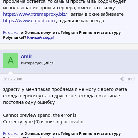
проблема остается, то самым простым выходом будет
it may take a day or two for your access to be re-enabled.
использование прокси-сервера, жмете на ссылку
И как с этим боротся ? не ужели только прокси спасёт ? А я не
https://www.xtremeproxy.biz/
, затем в окне забиваете
знаю как им пользоватся , подробных инструкций , так сказать
https://www.e-gold.com
, а дальше как всегда
" для тупых " не найду . Как быть ?
Реклама
: 🔥
Хочешь получить Telegram Premium и стать гуру
Polymarket?
Кликай сюда!
Amir
A
Интересующийся
26.02.2008
#17
здрасти у меня такая проблема я не могу с воего счета
еголда перекинуть на друго счет еголда показывает
постояна одну ошибку
Cannot preview spend, the error is:
Currency type (0) is missing or invalid.
Реклама
: 🔥
Хочешь получить Telegram Premium и стать гуру