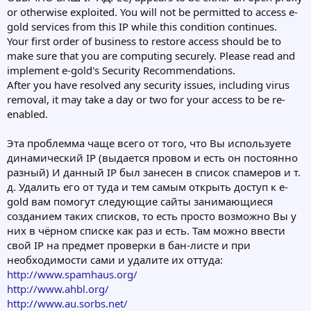
or otherwise exploited. You will not be permitted to access e-
gold services from this IP while this condition continues.
Your first order of business to restore access should be to
make sure that you are computing securely. Please read and
implement e-gold's Security Recommendations.
After you have resolved any security issues, including virus
removal, it may take a day or two for your access to be re-
enabled.
Эта проблемма чаще всего от того, что Вы используете
динамический IP (выдается провом и есть он постоянно
разный) И данный IP был занесен в список спамеров и т.
д. Удалить его от туда и тем самым открыть доступ к e-
gold вам помогут следующие сайты занимающиеся
созданием таких списков, то есть просто возможно Вы у
них в чёрном списке как раз и есть. Там можно ввести
свой IP на предмет проверки в бан-листе и при
необходимости сами и удалите их оттуда:
http://www.spamhaus.org/
http://www.ahbl.org/
http://www.au.sorbs.net/