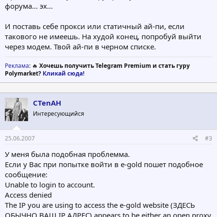
форума... эх...
И поставь себе прокси или статичный ай-пи, если
такового не имеешь. На худой конец, попробуй выйти
через модем. Твой ай-пи в черном списке.
Реклама
: 🔥
Хочешь получить Telegram Premium и стать гуру
Polymarket?
Кликай сюда!
CTenAH
Интересующийся
25.06.2007
#3
У меня была подобная проблемма.
Если у Вас при попытке войти в e-gold пошет подобное
сообщение:
Unable to login to account.
Access denied
The IP you are using to access the e-gold website (ЗДЕСЬ
ОБЫЧНО ВАШ IP АДРЕС) appears to be either an open proxy