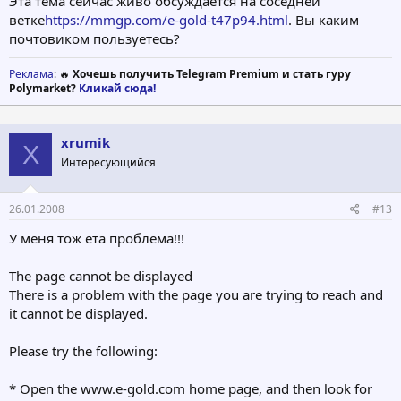
Эта тема сейчас живо обсуждается на соседней
ветке
https://mmgp.com/e-gold-t47p94.html
. Вы каким
почтовиком пользуетесь?
Реклама
: 🔥
Хочешь получить Telegram Premium и стать гуру
Polymarket?
Кликай сюда!
xrumik
X
Интересующийся
26.01.2008
#13
У меня тож ета проблема!!!
The page cannot be displayed
There is a problem with the page you are trying to reach and
it cannot be displayed.
Please try the following:
* Open the www.e-gold.com home page, and then look for