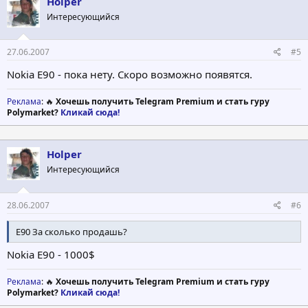
Holper
Емкость 950 мАч
Время разговора 4 часа, 30 минут
Интересующийся
Время ожидания 300 часов
27.06.2007
#5
Nokia E90 - пока нету. Скоро возможно появятся.
Реклама
: 🔥
Хочешь получить Telegram Premium и стать гуру
Polymarket?
Кликай сюда!
Holper
Интересующийся
28.06.2007
#6
E90 За сколько продашь?
Nokia E90 - 1000$
Реклама
: 🔥
Хочешь получить Telegram Premium и стать гуру
Polymarket?
Кликай сюда!