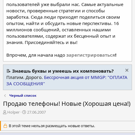
пользователей уже выбрали нас. Самые актуальные
новости, проверенные стратегии и способы
заработка. Сюда люди приходят поделиться своим
опытом, найти и обсудить новые перспективы. 16
миллионов сообщений, оставленных нашими
пользователями, содержат их бесценный опыт и
знания. Присоединяйтесь и вы!
Впрочем, для начала надо
зарегистрироваться
!
📝
Знаешь буквы и умеешь их компоновать?
Платим. Дорого.
Бессрочная акция от MMGP: "ОПЛАТА
ЗА СООБЩЕНИЯ"
Черный список
Продаю телефоны! Новые (Хорошая цена!)
А
Д
Holper
27.06.2007
в
а
т
т
В этой теме нельзя размещать новые ответы.
о
а
р
н