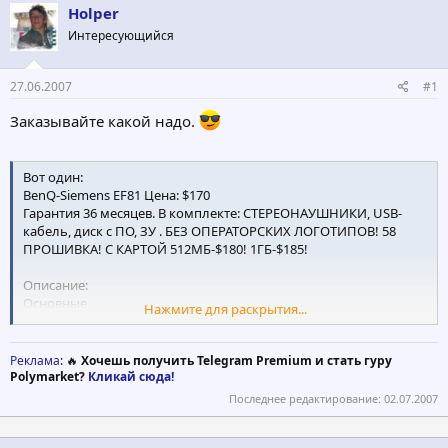
Holper
т
а
е
ч
Интересующийся
м
а
ы
л
а
27.06.2007
#1
Заказывайте какой надо.
Вот один:
BenQ-Siemens EF81 Цена: $170
Гарантия 36 месяцев. В комплекте: СТЕРЕОНАУШНИКИ, USB-
кабель, диск с ПО, ЗУ . БЕЗ ОПЕРАТОРСКИХ ЛОГОТИПОВ! 58
ПРОШИВКА! С КАРТОЙ 512МБ-$180! 1ГБ-$185!
Описание:
Основные
Нажмите для раскрытия...
Стандарт GSM 900, GSM 1800, GSM 1900, UMTS (WCDMA) (3G)
Размеры и вес
Длина 94 мм
Реклама
: 🔥
Хочешь получить Telegram Premium и стать гуру
Ширина 51 мм
Polymarket?
Кликай сюда!
Толщина 15.9 мм
Последнее редактирование:
02.07.2007
Вес 110 г.
Конструкция
Конструкция корпуса раскладушка