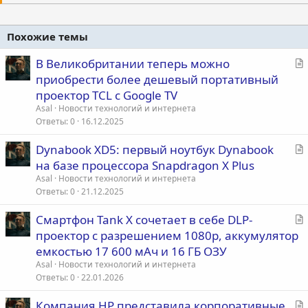
Похожие темы
С
В Великобритании теперь можно
т
приобрести более дешевый портативный
а
проектор TCL с Google TV
т
Asal
Новости технологий и интернета
ь
Ответы
0
16.12.2025
я
С
Dynabook XD5: первый ноутбук Dynabook
т
на базе процессора Snapdragon X Plus
а
Asal
Новости технологий и интернета
т
Ответы
0
21.12.2025
ь
С
Смартфон Tank X сочетает в себе DLP-
я
т
проектор с разрешением 1080p, аккумулятор
а
емкостью 17 600 мАч и 16 ГБ ОЗУ
т
Asal
Новости технологий и интернета
ь
Ответы
0
22.01.2026
я
С
Компания HP представила корпоративные