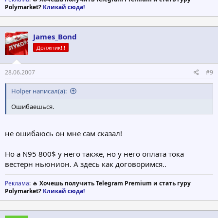
Polymarket?
Кликай сюда!
James_Bond
Должник!!!
28.06.2007
#9
Holper написал(а):
Ошибаешься.
не ошибаюсь он мне сам сказал!
Но а N95 800$ у него также, но у него оплата тока
вестерн ньюнион. А здесь как договоримся..
Реклама
: 🔥
Хочешь получить Telegram Premium и стать гуру
Polymarket?
Кликай сюда!