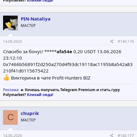
Polymarket?
Кликай сюда!
PIN-Nataliya
МАСТЕР
14.06.2026
#140,176
Спасибо за бонус! *****
afa54e
0.20 USDT 13.06.2026
23:12:10
0x7466b56891f2d250a270d4f93dc19118ac1195b8a542a83
210f41d0115675422
Викторина в чате Profit-Hunters BIZ
Реклама
: 🔥
Хочешь получить Telegram Premium и стать гуру
Polymarket?
Кликай сюда!
chuprik
C
МАСТЕР
14.06.2026
#140,177