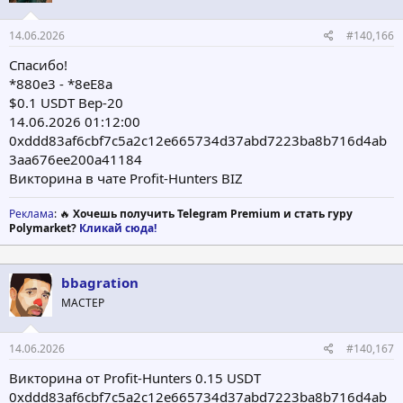
14.06.2026
#140,166
Спасибо!
*880e3 - *8eE8a
$0.1 USDT Bep-20
14.06.2026 01:12:00
0xddd83af6cbf7c5a2c12e665734d37abd7223ba8b716d4ab
3aa676ee200a41184
Викторина в чате Profit-Hunters BIZ
Реклама
: 🔥
Хочешь получить Telegram Premium и стать гуру
Polymarket?
Кликай сюда!
bbagration
МАСТЕР
14.06.2026
#140,167
Викторина от Profit-Hunters 0.15 USDT
0xddd83af6cbf7c5a2c12e665734d37abd7223ba8b716d4ab