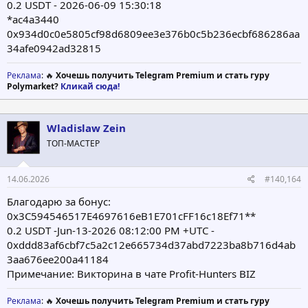
0.2 USDT - 2026-06-09 15:30:18
*ac4a3440
0x934d0c0e5805cf98d6809ee3e376b0c5b236ecbf686286aa
34afe0942ad32815
Реклама
: 🔥
Хочешь получить Telegram Premium и стать гуру
Polymarket?
Кликай сюда!
Wladislaw Zein
ТОП-МАСТЕР
14.06.2026
#140,164
Благодарю за бонус:
0x3C594546517E4697616eB1E701cFF16c18Ef71**
0.2 USDT -Jun-13-2026 08:12:00 PM +UTC -
0xddd83af6cbf7c5a2c12e665734d37abd7223ba8b716d4ab
3aa676ee200a41184
Примечание: Викторина в чате Profit-Hunters BIZ
Реклама
: 🔥
Хочешь получить Telegram Premium и стать гуру