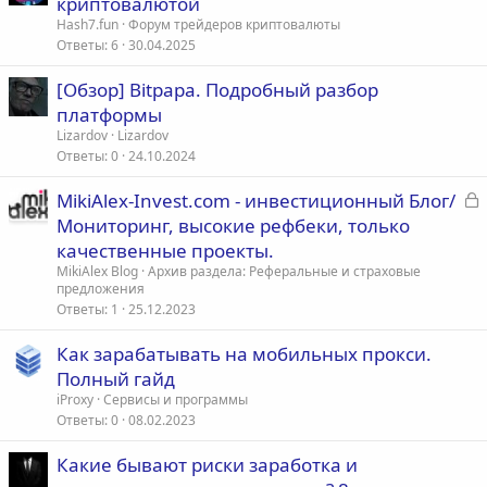
криптовалютой
Hash7.fun
Форум трейдеров криптовалюты
Ответы
6
30.04.2025
[Обзор] Bitpapa. Подробный разбор
платформы
Lizardov
Lizardov
Ответы
0
24.10.2024
З
MikiAlex-Invest.com - инвестиционный Блог/
а
Мониторинг, высокие рефбеки, только
к
качественные проекты.
р
MikiAlex Blog
Архив раздела: Реферальные и страховые
предложения
Ответы
1
25.12.2023
т
а
Как зарабатывать на мобильных прокси.
Полный гайд
iProxy
Сервисы и программы
Ответы
0
08.02.2023
Какие бывают риски заработка и