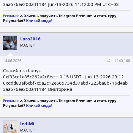
3aa676ee200a41184 Jun-13-2026 11:12:00 PM UTC+03
Реклама
: 🔥
Хочешь получить Telegram Premium и стать гуру
Polymarket?
Кликай сюда!
Lara2016
МАСТЕР
14.06.2026
#140,168
Спасибо за бонус
0xf33ce1e85c262a2c8be + 0.15 USDT - Jun-13-2026 23:12
0xddd83af6cbf7c5a2c12e665734d37abd7223ba8b716d4ab
3aa676ee200a41184 Викторина
Реклама
: 🔥
Хочешь получить Telegram Premium и стать гуру
Polymarket?
Кликай сюда!
lediMi
МАСТЕР