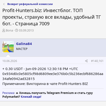
Возврат реферальной комиссии
Profit-Hunters.biz: Инвестблог. ТОП
проекты, страхую все вклады, удобный ТГ
бот. - Страница 7009
А
Д
Bona
03.09.2013
в
а
т
т
о
а
Galina84
р
н
МАСТЕР
т
а
е
ч
м
а
10.06.2026
#140,161
ы
л
а
+ 0.30 USDT - Jun-09-2026 12:30:18 PM +UTC
0x934d0c0e5805cf98d6809ee3e376b0c5b236ecbf686286aa
34afe0942ad32815
Примечание: Викторина в чате Profit-Hunters BIZ
Реклама
: 🔥
Хочешь получить Telegram Premium и стать гуру
Polymarket?
Кликай сюда!