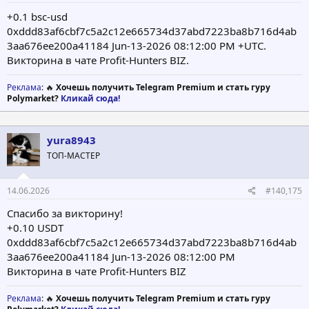
+0.1 bsc-usd
0xddd83af6cbf7c5a2c12e665734d37abd7223ba8b716d4ab
3aa676ee200a41184 Jun-13-2026 08:12:00 PM +UTC.
Викторина в чате Profit-Hunters BIZ.
Реклама
: 🔥
Хочешь получить Telegram Premium и стать гуру
Polymarket?
Кликай сюда!
yura8943
ТОП-МАСТЕР
14.06.2026
#140,175
Спасибо за викторину!
+0.10 USDT
0xddd83af6cbf7c5a2c12e665734d37abd7223ba8b716d4ab
3aa676ee200a41184 Jun-13-2026 08:12:00 PM
Викторина в чате Profit-Hunters BIZ
Реклама
: 🔥
Хочешь получить Telegram Premium и стать гуру