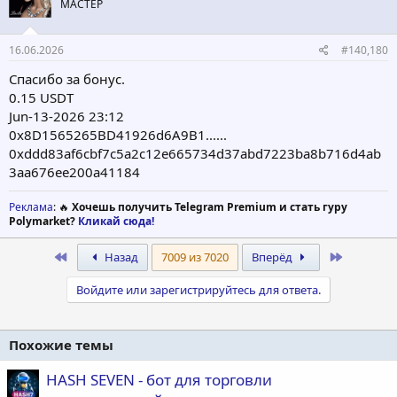
МАСТЕР
16.06.2026
#140,180
Спасибо за бонус.
0.15 USDT
Jun-13-2026 23:12
0x8D1565265BD41926d6A9B1......
0xddd83af6cbf7c5a2c12e665734d37abd7223ba8b716d4ab
3aa676ee200a41184
Реклама
: 🔥
Хочешь получить Telegram Premium и стать гуру
Polymarket?
Кликай сюда!
First
Last
Назад
7009 из 7020
Вперёд
Войдите или зарегистрируйтесь для ответа.
Похожие темы
HASH SEVEN - бот для торговли