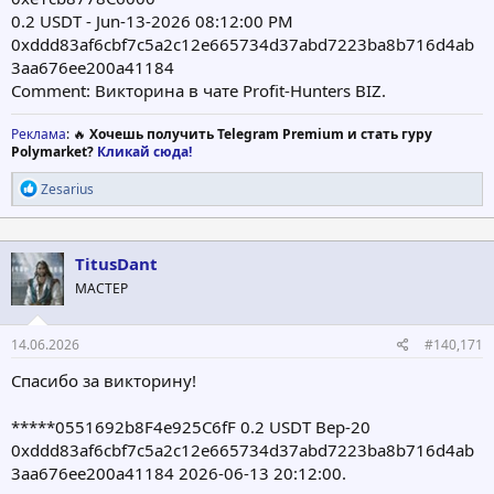
0.2 USDT - Jun-13-2026 08:12:00 PM
0xddd83af6cbf7c5a2c12e665734d37abd7223ba8b716d4ab
3aa676ee200a41184
Comment: Викторина в чате Profit-Hunters BIZ.
Реклама
: 🔥
Хочешь получить Telegram Premium и стать гуру
Polymarket?
Кликай сюда!
Р
Zesarius
е
а
к
ц
TitusDant
и
МАСТЕР
и
:
14.06.2026
#140,171
Спасибо за викторину!
*****0551692b8F4e925C6fF 0.2 USDT Bep-20
0xddd83af6cbf7c5a2c12e665734d37abd7223ba8b716d4ab
3aa676ee200a41184 2026-06-13 20:12:00.