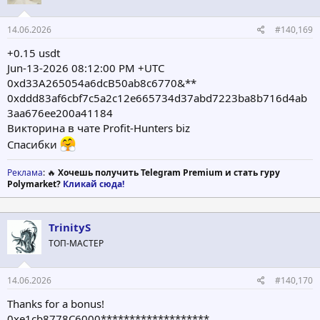
14.06.2026
#140,169
+0.15 usdt
Jun-13-2026 08:12:00 PM +UTC
0xd33A265054a6dcB50ab8c6770&**
0xddd83af6cbf7c5a2c12e665734d37abd7223ba8b716d4ab
3aa676ee200a41184
Викторина в чате Profit-Hunters biz
Спасибки
Реклама
: 🔥
Хочешь получить Telegram Premium и стать гуру
Polymarket?
Кликай сюда!
TrinityS
ТОП-МАСТЕР
14.06.2026
#140,170
Thanks for a bonus!
0xe1cb8778C6000*******************