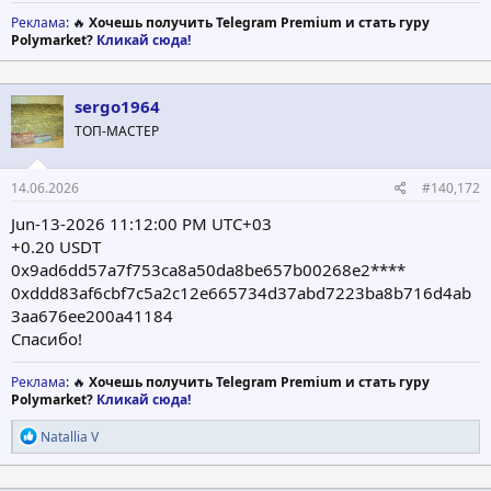
Реклама
: 🔥
Хочешь получить Telegram Premium и стать гуру
Polymarket?
Кликай сюда!
sergo1964
ТОП-МАСТЕР
14.06.2026
#140,172
Jun-13-2026 11:12:00 PM UTC+03
+0.20 USDT
0x9ad6dd57a7f753ca8a50da8be657b00268e2****
0xddd83af6cbf7c5a2c12e665734d37abd7223ba8b716d4ab
3aa676ee200a41184
Спасибо!
Реклама
: 🔥
Хочешь получить Telegram Premium и стать гуру
Polymarket?
Кликай сюда!
Р
Natallia V
е
а
к