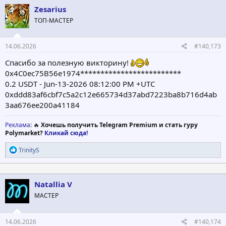
ц
Zesarius
и
ТОП-МАСТЕР
и
:
14.06.2026
#140,173
Спасибо за полезную викторину!
0x4C0ec75B56e1974*************************
0.2 USDT - Jun-13-2026 08:12:00 PM +UTC
0xddd83af6cbf7c5a2c12e665734d37abd7223ba8b716d4ab
3aa676ee200a41184
Реклама
: 🔥
Хочешь получить Telegram Premium и стать гуру
Polymarket?
Кликай сюда!
Р
TrinityS
е
а
к
ц
Natallia V
и
МАСТЕР
и
:
14.06.2026
#140,174