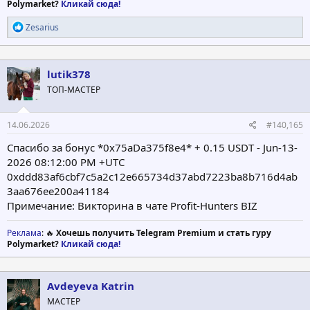
Polymarket?
Кликай сюда!
Р
Zesarius
е
а
к
ц
lutik378
и
ТОП-МАСТЕР
и
:
14.06.2026
#140,165
Спасибо за бонус *0x75aDa375f8e4* + 0.15 USDT - Jun-13-
2026 08:12:00 PM +UTC
0xddd83af6cbf7c5a2c12e665734d37abd7223ba8b716d4ab
3aa676ee200a41184
Примечание: Викторина в чате Profit-Hunters BIZ
Реклама
: 🔥
Хочешь получить Telegram Premium и стать гуру
Polymarket?
Кликай сюда!
Avdeyeva Katrin
МАСТЕР