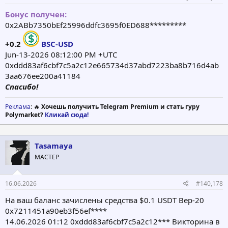
Бонус получен:
0x2ABb7350bEf25996ddfc3695f0ED688*********
+0.2
BSC-USD
Jun-13-2026 08:12:00 PM +UTC
0xddd83af6cbf7c5a2c12e665734d37abd7223ba8b716d4ab
3aa676ee200a41184
Спасибо!
Реклама
: 🔥
Хочешь получить Telegram Premium и стать гуру
Polymarket?
Кликай сюда!
Tasamaya
МАСТЕР
16.06.2026
#140,178
На ваш баланс зачислены средства $0.1 USDT Bep-20
0x7211451a90eb3f56ef****
14.06.2026 01:12 0xddd83af6cbf7c5a2c12*** Викторина в