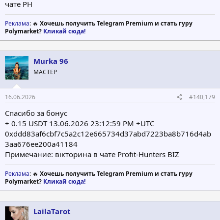
чате PH
Реклама
: 🔥
Хочешь получить Telegram Premium и стать гуру
Polymarket?
Кликай сюда!
Murka 96
МАСТЕР
16.06.2026
#140,179
Спасибо за бонус
+ 0.15 USDT 13.06.2026 23:12:59 PM +UTC
0xddd83af6cbf7c5a2c12e665734d37abd7223ba8b716d4ab
3aa676ee200a41184
Примечание: вікторина в чате Profit-Hunters BIZ
Реклама
: 🔥
Хочешь получить Telegram Premium и стать гуру
Polymarket?
Кликай сюда!
LailaTarot