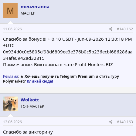
meuzeranna
M
МАСТЕР
11.06.2026
#140,162
Спасибо за бонус !!! + 0.10 USDT - Jun-09-2026 12:30:18 PM
+UTC
0x934d0c0e5805cf98d6809ee3e376b0c5b236ecbf686286aa
34afe0942ad32815
Примечание: Викторина в чате Profit-Hunters BIZ
Реклама
: 🔥
Хочешь получить Telegram Premium и стать гуру
Polymarket?
Кликай сюда!
Wolkott
ТОП-МАСТЕР
12.06.2026
#140,163
Спасибо за викторину