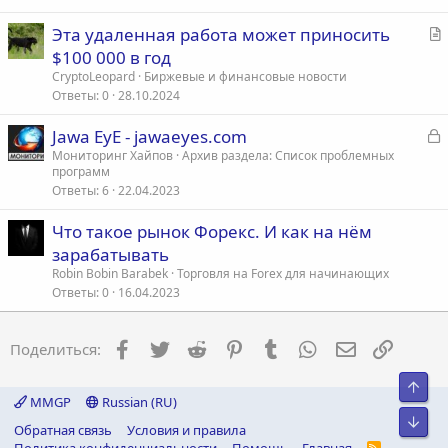
С
Эта удаленная работа может приносить
т
$100 000 в год
а
CryptoLeopard
Биржевые и финансовые новости
т
Ответы
0
28.10.2024
ь
З
Jawa EyE - jawaeyes.com
я
а
Мониторинг Хайпов
Архив раздела: Список проблемных
программ
к
Ответы
6
22.04.2023
р
Что такое рынок Форекс. И как на нём
т
зарабатывать
а
Robin Bobin Barabek
Торговля на Forex для начинающих
Ответы
0
16.04.2023
Facebook
Twitter
Reddit
Pinterest
Tumblr
WhatsApp
Электронна
Ссылка
Поделиться:
Свер
MMGP
Russian (RU)
Сниз
Обратная связь
Условия и правила
R