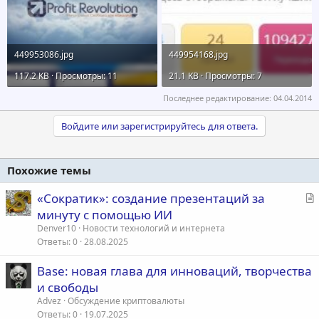
449953086.jpg
449954168.jpg
117.2 KB · Просмотры: 11
21.1 KB · Просмотры: 7
Последнее редактирование:
04.04.2014
Войдите или зарегистрируйтесь для ответа.
Похожие темы
С
«Сократик»: создание презентаций за
т
минуту с помощью ИИ
а
Denver10
Новости технологий и интернета
т
Ответы
0
28.08.2025
ь
Base: новая глава для инноваций, творчества
я
и свободы
Advez
Обсуждение криптовалюты
Ответы
0
19.07.2025