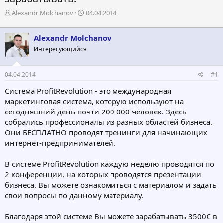
А
Д
Alexandr Molchanov
04.04.2014
в
а
т
т
Alexandr Molchanov
о
а
р
н
Интересующийся
т
а
е
ч
04.04.2014
#1
м
а
ы
л
Система ProfitRevolution - это международная
а
маркетинговая система, которую используют на
сегодняшний день почти 200 000 человек. Здесь
собрались профессионалы из разных областей бизнеса.
Они БЕСПЛАТНО проводят тренинги для начинающих
интернет-предпринимателей.
В системе ProfitRevolution каждую неделю проводятся по
2 конференции, на которых проводятся презентации
бизнеса. Вы можете ознакомиться с материалом и задать
свои вопросы по данному материалу.
Благодаря этой системе Вы можете зарабатывать 3500€ в