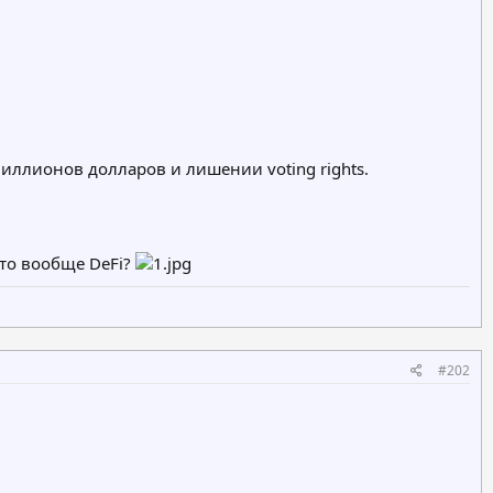
миллионов долларов и лишении voting rights.
то вообще DeFi?
#202
m