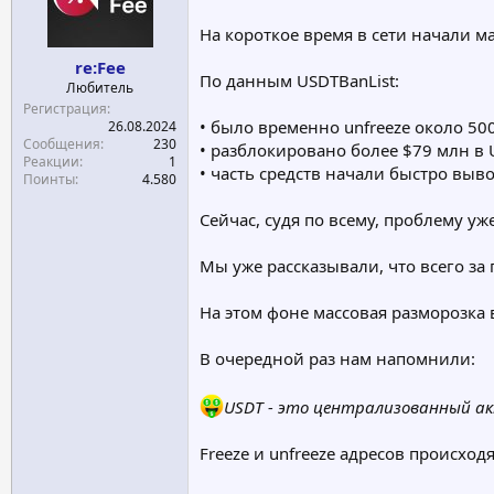
На короткое время в сети начали м
re:Fee
По данным USDTBanList:
Любитель
Регистрация
• было временно unfreeze около 50
26.08.2024
Сообщения
230
• разблокировано более $79 млн в
Реакции
1
• часть средств начали быстро выв
Поинты
4.580
Сейчас, судя по всему, проблему уж
Мы уже рассказывали, что всего за
На этом фоне массовая разморозка
В очередной раз нам напомнили:
USDT - это централизованный ак
Freeze и unfreeze адресов происход