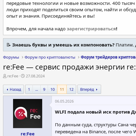
передовые технологии и новые возможности. 400 тысяч 
люди приходят поделиться своим опытом, найти и обсу
опыт и знания. Присоединяйтесь и вы!
Впрочем, для начала надо
зарегистрироваться
!
📝
Знаешь буквы и умеешь их компоновать?
Платим. 
Форумы
Форум про криптовалюты
Форум трейдеров крипто
re:Fee — сервис продажи энергии re
А
Д
re:Fee
27.08.2024
в
а
т
т
Назад
1
...
9
10
11
12
Вперёд
о
а
р
н
06.05.2026
т
а
е
ч
WLFI подала новый иск против Д
м
а
ы
л
По данным суда, структуры Сана чер
а
переведена на Binance, после чего
re:Fee