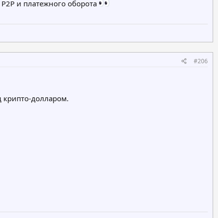
 P2P и платежного оборота
#206
д крипто-долларом.