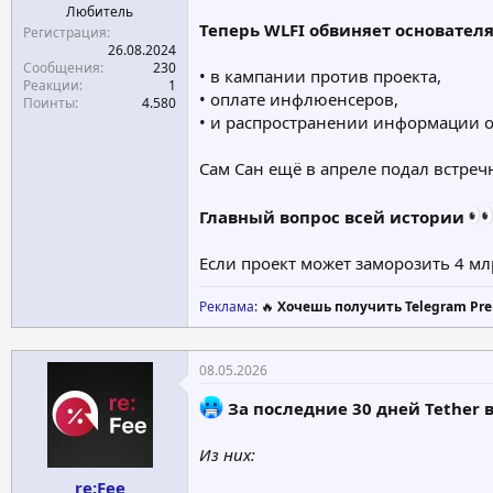
Любитель
Теперь WLFI обвиняет основател
Регистрация
26.08.2024
Сообщения
230
• в кампании против проекта,
Реакции
1
• оплате инфлюенсеров,
Поинты
4.580
• и распространении информации о
Сам Сан ещё в апреле подал встреч
Главный вопрос всей истории
Если проект может заморозить 4 мл
Реклама
: 🔥
Хочешь получить Telegram Pre
08.05.2026
За последние 30 дней Tether 
Из них:
re:Fee