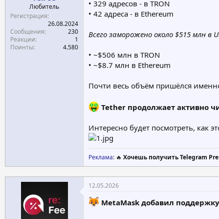
• 329 адресов - в TRON
Любитель
• 42 адреса - в Ethereum
Регистрация
26.08.2024
Сообщения
230
Всего заморожено около $515 млн в U
Реакции
1
Поинты
4.580
• ~$506 млн в TRON
• ~$8.7 млн в Ethereum
Почти весь объём пришёлся именно 
Tether продолжает активно чи
Интересно будет посмотреть, как э
Реклама
: 🔥
Хочешь получить Telegram Pre
12.05.2026
MetaMask добавил поддержк