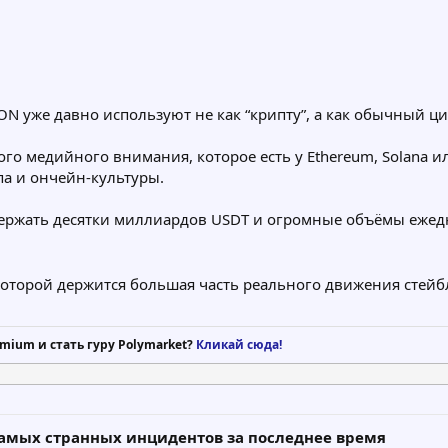
ON уже давно используют не как “крипту”, а как обычный ц
го медийного внимания, которое есть у Ethereum, Solana ил
па и ончейн-культуры.
ержать десятки миллиардов USDT и огромные объёмы ежед
 которой держится большая часть реального движения стей
mium и стать гуру Polymarket?
Кликай сюда!
самых странных инцидентов за последнее время