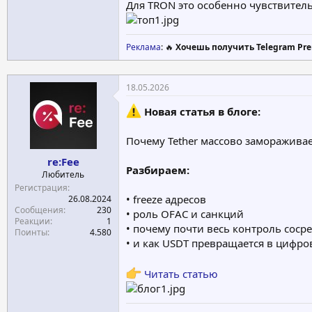
Для TRON это особенно чувствител
Реклама
: 🔥
Хочешь получить Telegram Pre
18.05.2026
Новая статья в блоге:
Почему Tether массово замораживае
re:Fee
Разбираем:
Любитель
Регистрация
• freeze адресов
26.08.2024
Сообщения
230
• роль OFAC и санкций
Реакции
1
• почему почти весь контроль сос
Поинты
4.580
• и как USDT превращается в цифр
Читать статью