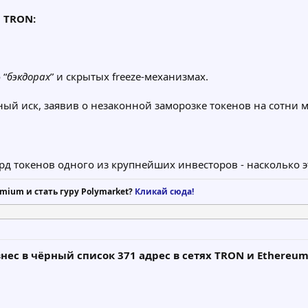
я TRON:
 “
бэкдорах
” и скрытых freeze-механизмах.
ный иск, заявив о незаконной заморозке токенов на сотни 
рд токенов одного из крупнейших инвесторов - насколько э
mium и стать гуру Polymarket?
Кликай сюда!
внес в чёрный список 371 адрес в сетях TRON и Ethereu