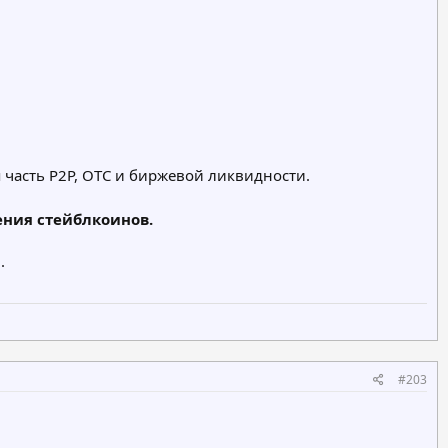
 часть P2P, OTC и биржевой ликвидности.
ения стейблкоинов.
.
#203