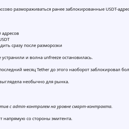
ассово размораживаться ранее заблокированные USDT-адрес
0 адресов
 USDT
одить сразу после разморозки
е устранили и волна unfreeze остановилась.
 последний месяц Tether до этого наоборот заблокировал бо
 выглядела необычно для рынка.
тив с admin-контролем на уровне смарт-контракта.
ят напрямую со стороны эмитента.