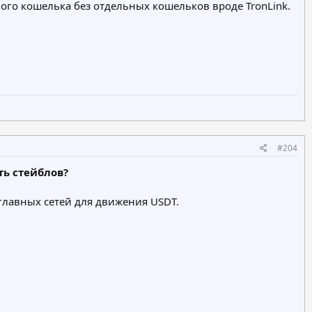
го кошелька без отдельных кошельков вроде TronLink.
#204
ть стейблов?
 главных сетей для движения USDT.