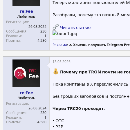
Теперь миллионы пользователей Me
re:Fee
Разобрали, почему это важный мом
Любитель
Регистрация
26.08.2024
Читать статью
Сообщения
230
Реакции
1
Поинты
4.580
Реклама
: 🔥
Хочешь получить Telegram Pre
13.05.2026
Почему про TRON почти не гов
Пока криптаны в Х переключились н
re:Fee
Без громких заголовков и постоянн
Любитель
Регистрация
Через TRC20 проходят:
26.08.2024
Сообщения
230
Реакции
1
• OTC
Поинты
4.580
• P2P