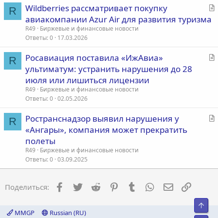
С
Wildberries рассматривает покупку
я
R
т
авиакомпании Azur Air для развития туризма
а
R49
Биржевые и финансовые новости
т
Ответы
0
17.03.2026
ь
С
Росавиация поставила «ИжАвиа»
я
R
т
ультиматум: устранить нарушения до 28
а
июля или лишиться лицензии
т
R49
Биржевые и финансовые новости
ь
Ответы
0
02.05.2026
я
С
Ространснадзор выявил нарушения у
R
т
«Ангары», компания может прекратить
а
полеты
т
R49
Биржевые и финансовые новости
ь
Ответы
0
03.09.2025
я
Facebook
Twitter
Reddit
Pinterest
Tumblr
WhatsApp
Электронна
Ссылка
Поделиться:
Свер
MMGP
Russian (RU)