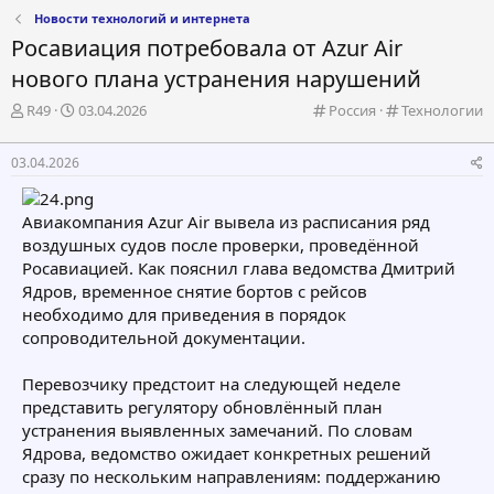
Новости технологий и интернета
Росавиация потребовала от Azur Air
нового плана устранения нарушений
А
Д
К
К
R49
03.04.2026
Россия
Технологии
в
а
а
а
т
т
т
т
03.04.2026
о
а
е
е
р
н
г
г
т
а
о
о
Авиакомпания Azur Air вывела из расписания ряд
е
ч
р
р
воздушных судов после проверки, проведённой
м
а
и
и
Росавиацией. Как пояснил глава ведомства Дмитрий
ы
л
я
я
а
Ядров, временное снятие бортов с рейсов
необходимо для приведения в порядок
сопроводительной документации.
Перевозчику предстоит на следующей неделе
представить регулятору обновлённый план
устранения выявленных замечаний. По словам
Ядрова, ведомство ожидает конкретных решений
сразу по нескольким направлениям: поддержанию