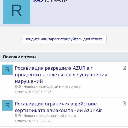
ТОП-МАСТЕР
в
R
т
о
р
Войдите или зарегистрируйтесь для ответа.
Похожие темы
С
Росавиация разрешила AZUR air
R
т
продолжить полеты после устранения
а
нарушений
т
R49
Новости технологий и интернета
ь
Ответы
0
03.06.2026
я
С
Росавиация ограничила действие
R
т
сертификата авиакомпании Azur Air
а
R49
Новости общественной жизни
т
Ответы
0
13.03.2026
ь