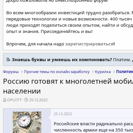
Добро пожаловать на инвестиционный форум!
Во всем многообразии инвестиций трудно разобраться.
передовые технологии и новые возможности. 400 тысяч 
люди приходят поделиться своим опытом, найти и обсу
опыт и знания. Присоединяйтесь и вы!
Впрочем, для начала надо
зарегистрироваться
!
📝
Знаешь буквы и умеешь их компоновать?
Платим. 
Форумы
Прочие темы по онлайн заработку
Курилка
Политик
Россию готовят к многолетней моби
населении
А
Д
OPLOTT
25.12.2022
в
а
т
т
25.12.2022
о
а
р
н
Российские власти радикально ра
т
а
численность армии еще на 350 тыс
е
ч