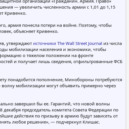
защитной организации «Гражданин. Армия. Право»
ения — увеличить численность армии с 1,01 до 1,15
ет Кривенко.
го, армия понесла потери на войне. Поэтому, чтобы
овек, объясняет Кривенко.
тив, утверждают
источники The Wall Street Journal
из числа
 годы мобилизации населения и экономики, чтобы
информацию о тяжелом положении на фронте
востей и получает лишь сведения, отфильтрованные ФСБ
К лету понадобится пополнение, Минобороны потребуются
вую волну мобилизации могут объявить примерно через
мально завершил бы ее. Гарантий, что новой волны
 8 декабря председатель комитета Совета Федерации по
ейшие действия по призыву в армию будут зависеть от
ринять любое решение», — подчеркнул Клишас.