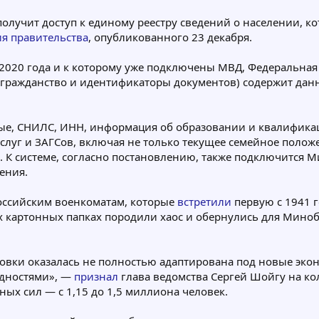
олучит доступ к единому реестру сведений о населении, к
я правительства
, опубликованного 23 декабря.
с 2020 года и к которому уже подключены МВД, Федеральна
гражданство и идентификаторы документов) содержит данн
е, СНИЛС, ИНН, информация об образовании и квалификаци
слуг и ЗАГСов, включая не только текущее семейное положе
. К системе, согласно постановлению, также подключится 
ения.
российским военкоматам, которые
встретили
первую с 1941 г
х картонных папках породили хаос и обернулись для Мин
вки оказалась не полностью адаптирована под новые эко
удностями», —
признал
глава ведомства Сергей Шойгу на ко
ых сил — с 1,15 до 1,5 миллиона человек.