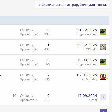
Войдите или зарегистрируйтесь для ответа.
Ответы
2
21.12.2025
Просмотры
334
CryptoLeopard
Ответы
1
20.12.2025
Просмотры
430
OPLOTT
Ответы
2
19.09.2025
Просмотры
566
CryptoLeopard
ю
Ответы
7
07.01.2025
Просмотры
736
OkMonday
С
Ответы
0
17.09.2024
т
Просмотры
610
Alcest
а
т