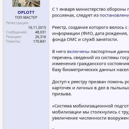
м
а
С 1 января министерство обороны п
ы
л
OPLOTT
а
россиянах, следует из
постановлени
ТОП-МАСТЕР
Регистрация
Реестр, создание которого велось 
16.11.2015
Сообщения
48,031
информации (ФИО, дата рождения, 
Реакции
26,316
фонда ОМС и служб занятости.
Поинты
170.841
В него
включены
паспортные данны
перечень сведений из системы госу
изменения гражданского состояния
базу биометрических данных насел
Доступ к реестру призван помочь 
карточек и личных в дел в пыльны
призыва.
«Система мобилизационной подгото
мобилизации мы столкнулись с тр
увеличение численности вооруженн