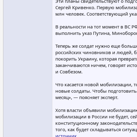
Эти планы свидетельствуют о подг
Сергей Кривенко. Первую мобилиза
млн человек. Соответствующий ук
В реальности на тот момент в ВС Р
выполнить указ Путина, Миноборон
Теперь же солдат нужно еще больш
российских чиновников и людей, б
покорить Украину, которая превра
заканчиваются ничем, говорят ист
и Совбезом.
Что касается новой мобилизации, т
новые солдаты. Чтобы подготовить 
месяц», — поясняет эксперт.
Хотя власти объявили мобилизацию
мобилизации в России не будет, се
конституционному законодательству
того, как будет складываться сит
источник