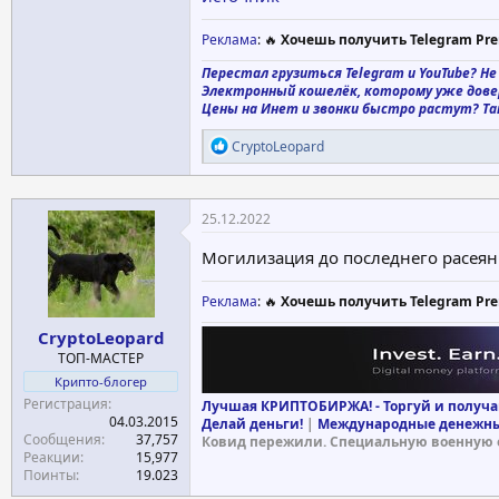
Реклама
: 🔥
Хочешь получить Telegram Pre
Перестал грузиться Telegram и YouTube? Не
Электронный кошелёк, которому уже дов
Цены на Инет и звонки быстро растут? Та
Р
CryptoLeopard
е
а
к
ц
25.12.2022
и
и
Могилизация до последнего расея
:
Реклама
: 🔥
Хочешь получить Telegram Pre
CryptoLeopard
ТОП-МАСТЕР
Крипто-блогер
Регистрация
Лучшая КРИПТОБИРЖА! - Торгуй и получа
04.03.2015
Делай деньги!
|
Международные денежны
Сообщения
37,757
Ковид пережили. Специальную военную 
Реакции
15,977
Поинты
19.023