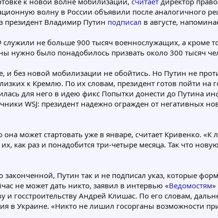
отовке к новой волне мобилизации,
считает
директор право
ционную волну в России объявили после аналогичного реш
аз президент Владимир Путин
подписал
в августе, напомина
Ф служили не больше 900 тысяч военнослужащих, а кроме то
ы нужно было понадобилось призвать около 300 тысяч чел
е, и без новой мобилизации не обойтись. Но Путин не про
лизких к Кремлю. По их словам, президент готов пойти на
тилась для него в идею фикс Попытки донести до Путина 
очники WSJ: президент надежно огражден от негативных но
о она может стартовать уже в январе, считает Кривенко. «
их, как раз и понадобится три-четыре месяца. Так что но
 законченной, Путин так и не подписал указ, которые фор
йчас не может дать никто, заявил в интервью «
Ведомостям
»
 и госстроительству Андрей Клишас. По его словам, дальн
уация в Украине. «Никто не лишил госорганы возможности п