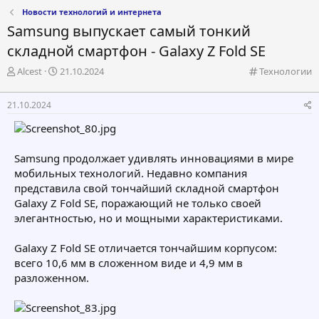
Новости технологий и интернета
Samsung выпускает самый тонкий
складной смартфон - Galaxy Z Fold SE
А
Д
К
Alcest
21.10.2024
Технологии
в
а
а
т
т
т
21.10.2024
о
а
е
р
н
г
т
а
о
е
ч
р
Samsung продолжает удивлять инновациями в мире
м
а
и
мобильных технологий. Недавно компания
ы
л
я
а
представила свой тончайший складной смартфон
Galaxy Z Fold SE, поражающий не только своей
элегантностью, но и мощными характеристиками.
Galaxy Z Fold SE отличается тончайшим корпусом:
всего 10,6 мм в сложенном виде и 4,9 мм в
разложенном.