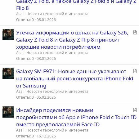
Galaxy Z Fold, а также Galaxy Z Fold 8 и Galaxy Z
т
Flip 8
ь
Asal
Новости технологий и интернета
я
Ответы
0
08.01.2026
С
Утечка информации о ценах на Galaxy S26,
т
Galaxy Z Fold 8 и Galaxy Z Flip 8 приносит
а
хорошие новости потребителям
т
Asal
Новости технологий и интернета
ь
Ответы
0
03.01.2026
я
С
Galaxy SM-F971: Новые данные указывают
т
на глобальный релиз конкурента iPhone Fold
а
от Samsung
т
Asal
Новости технологий и интернета
ь
Ответы
0
05.02.2026
я
С
Инсайдер поделился новыми
т
подробностями об Apple iPhone Fold с Touch ID
а
вместо предполагаемой Face ID
т
Asal
Новости технологий и интернета
ь
Ответы
0
16.12.2025