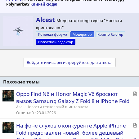
Polymarket?
Кликай сюда!
А
Alcest
Модератор подраздела "Новости
в
криптовалют"
т
о
Команда форума
Модератор
Крипто-блогер
р
Новостной редактор
Войдите или зарегистрируйтесь для ответа.
Похожие темы
С
Oppo Find N6 и Honor Magic V6 бросают
т
вызов Samsung Galaxy Z Fold 8 и iPhone Fold
а
Asal
Новости технологий и интернета
т
Ответы
0
23.01.2026
ь
С
На фоне слухов о конкуренте Apple iPhone
я
т
Fold представлен новый, более дешевый
а