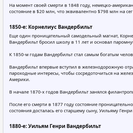
На момент своей смерти в 1848 году, немецко-америк
состояние в $20 млн, что эквивалентно $798 млн на с
1850-е: Корнелиус Вандербильт​
Еще один проницательный самодельный магнат, Корнели
Вандербильт бросил школу в 11 лет и основал паромну
К 1850-м годам Вандербильт стал самым богатым челов
Вандербильт впервые вступил в железнодорожную отра
пароходные интересы, чтобы сосредоточиться на железн
Америки.
В начале 1870-х годов Вандербильт занялся филантроп
После его смерти в 1877 году состояние проницательно
состояния досталась его старшему сыну, Уильяму Генри
1880-е: Уильям Генри Вандербильт​