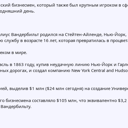
анский бизнесмен, который также был крупным игроком в с
егодняшний день.
ус Вандербильт родился на Стейтен-Айленде, Нью-Йорк, в 
ю службу в возрасте 16 лет, которая превратилась в проц
еком в мире.
сль в 1863 году, купив неудачную линию Нью-Йорк и Гарле
ых дорогах, и создал компанию New York Central and Hudson
ией, выделив $1 млн ($24 млн сегодня) на создание Универ
го бизнесмена составляло $105 млн, что эквивалентно $3,
 Вандербильту.