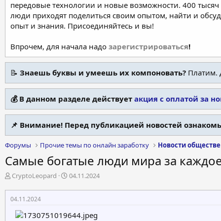
передовые технологии и новые возможности. 400 тысяч 
люди приходят поделиться своим опытом, найти и обсу
опыт и знания. Присоединяйтесь и вы!
Впрочем, для начала надо
зарегистрироваться
!
📝
Знаешь буквы и умеешь их компоновать?
Платим. 
💰 В данном разделе действует
акция с оплатой за н
📌 Внимание! Перед публикацией новостей ознакомь
Форумы
Прочие темы по онлайн заработку
Новости обществ
Самые богатые люди мира за каждое 
А
Д
CryptoLeopard
04.11.2024
в
а
т
т
04.11.2024
о
а
р
н
т
а