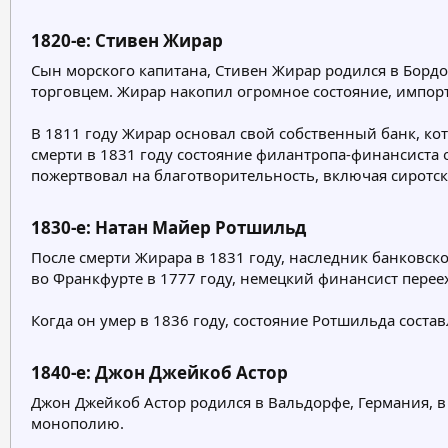
е
ч
м
а
1820-е: Стивен Жирар​
ы
л
Сын морского капитана, Стивен Жирар родился в Бордо,
а
торговцем. Жирар накопил огромное состояние, импорт
В 1811 году Жирар основал свой собственный банк, к
смерти в 1831 году состояние филантропа-финансиста о
пожертвовал на благотворительность, включая сиротс
1830-е: Натан Майер Ротшильд​
После смерти Жирара в 1831 году, наследник банковск
во Франкфурте в 1777 году, немецкий финансист переех
Когда он умер в 1836 году, состояние Ротшильда сост
1840-е: Джон Джейкоб Астор​
Джон Джейкоб Астор родился в Вальдорфе, Германия, в 
монополию.