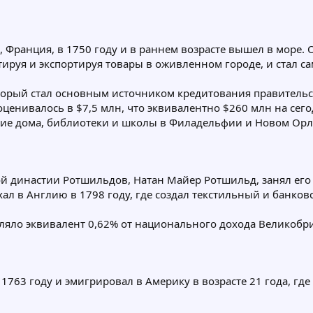
 Франция, в 1750 году и в раннем возрасте вышел в море. О
ируя и экспортируя товары в оживленном городе, и стал с
оторый стал основным источником кредитования правительс
ценивалось в $7,5 млн, что эквивалентно $260 млн на сег
кие дома, библиотеки и школы в Филадельфии и Новом Орл
ой династии Ротшильдов, Натан Майер Ротшильд, занял его
ал в Англию в 1798 году, где создал текстильный и банко
авляло эквивалент 0,62% от национального дохода Великобр
1763 году и эмигрировал в Америку в возрасте 21 года, гд