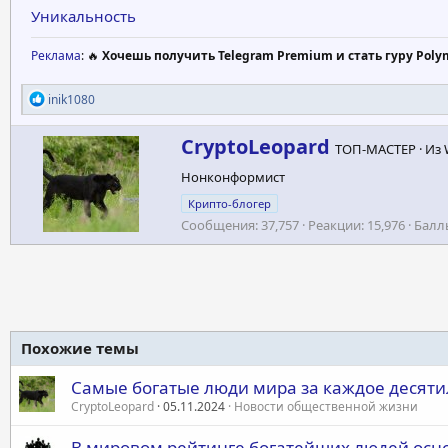
Уникальность
Реклама
: 🔥
Хочешь получить Telegram Premium и стать гуру Poly
Р
inik1080
е
а
А
CryptoLeopard
к
ТОП-МАСТЕР
·
Из
в
ц
Нонконформист
т
и
и
о
Крипто-блогер
:
р
Сообщения
37,757
Реакции
15,976
Балл
Похожие темы
Самые богатые люди мира за каждое десятил
CryptoLeopard
05.11.2024
Новости общественной жизни
В мировом рейтинге богатейших людей осно