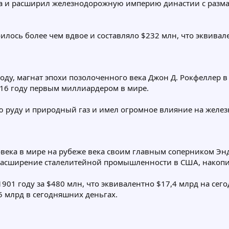
ца и расширил железнодорожную империю династии с разм
оилось более чем вдвое и составляло $232 млн, что эквива
ду, магнат эпохи позолоченного века Джон Д. Рокфеллер в 
916 году первым миллиардером в мире.
ю руду и природный газ и имел огромное влияние на желе
овека в мире на рубеже века своим главным соперником Эн
асширение сталелитейной промышленности в США, накопив
в 1901 году за $480 млн, что эквивалентно $17,4 млрд на се
75 млрд в сегодняшних деньгах.