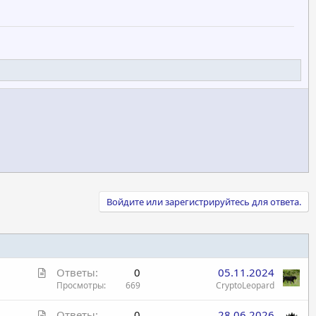
Войдите или зарегистрируйтесь для ответа.
С
Ответы
0
05.11.2024
т
Просмотры
669
CryptoLeopard
а
С
Ответы
0
28.06.2026