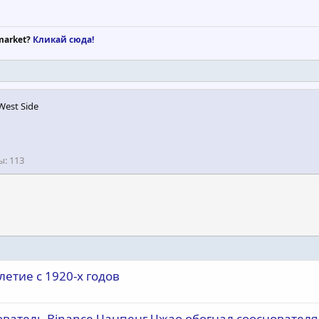
market?
Кликай сюда!
West Side
ы
113
етие с 1920-х годов
ватель Binance Чанпенг Чжао обогнал сооснователя