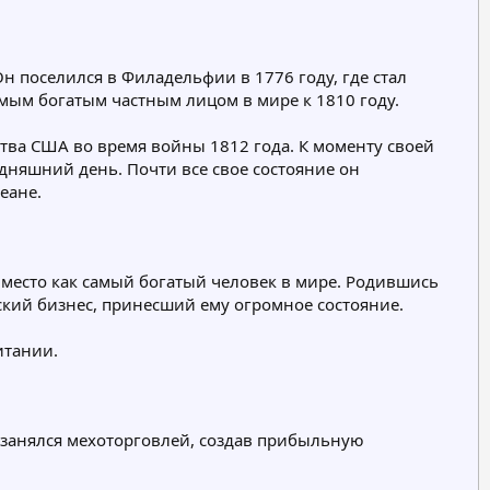
р
р
р
и
и
и
я
я
я
н поселился в Филадельфии в 1776 году, где стал
амым богатым частным лицом в мире к 1810 году.
тва США во время войны 1812 года. К моменту своей
одняшний день. Почти все свое состояние он
еане.
 место как самый богатый человек в мире. Родившись
вский бизнес, принесший ему огромное состояние.
итании.
е занялся мехоторговлей, создав прибыльную