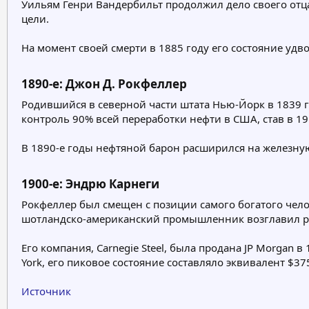
Уильям Генри Вандербильт продолжил дело своего от
цели.
На момент своей смерти в 1885 году его состояние удв
1890-е: Джон Д. Рокфеллер​
Родившийся в северной части штата Нью-Йорк в 1839 го
контроль 90% всей переработки нефти в США, став в 1
В 1890-е годы нефтяной барон расширился на железну
1900-е: Эндрю Карнеги​
Рокфеллер был смещен с позиции самого богатого чел
шотландско-американский промышленник возглавил р
Его компания, Carnegie Steel, была продана JP Morgan 
York, его пиковое состояние составляло эквивалент $3
Источник