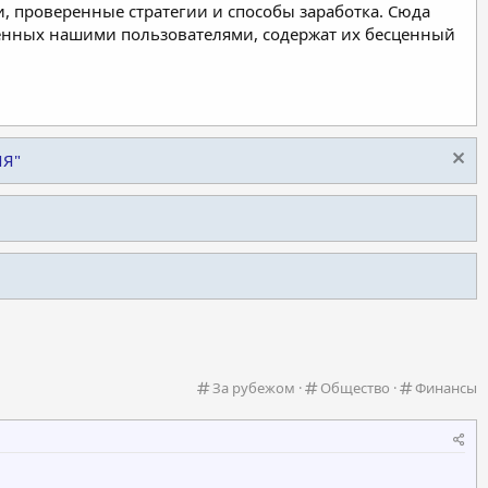
, проверенные стратегии и способы заработка. Сюда
ленных нашими пользователями, содержат их бесценный
ИЯ"
К
К
К
За рубежом
Общество
Финансы
а
а
а
т
т
т
е
е
е
г
г
г
о
о
о