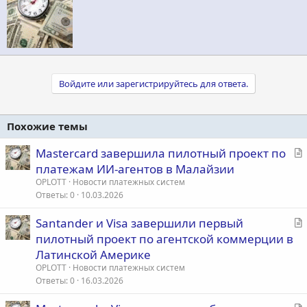
т
о
р
Войдите или зарегистрируйтесь для ответа.
Похожие темы
С
Mastercard завершила пилотный проект по
т
платежам ИИ-агентов в Малайзии
а
OPLOTT
Новости платежных систем
т
Ответы
0
10.03.2026
ь
С
Santander и Visa завершили первый
я
т
пилотный проект по агентской коммерции в
а
Латинской Америке
т
OPLOTT
Новости платежных систем
ь
Ответы
0
16.03.2026
я
С