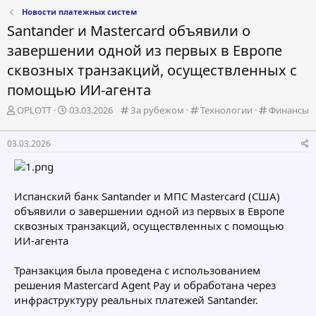
Новости платежных систем
Santander и Mastercard объявили о
завершении одной из первых в Европе
сквозных транзакций, осуществленных с
помощью ИИ-агента
А
Д
К
К
К
OPLOTT
03.03.2026
За рубежом
Технологии
Финансы
в
а
а
а
а
т
т
т
т
т
03.03.2026
о
а
е
е
е
р
н
г
г
г
т
а
о
о
о
е
ч
р
р
р
Испанский банк Santander и МПС Mastercard (США)
м
а
и
и
и
объявили о завершении одной из первых в Европе
ы
л
я
я
я
а
сквозных транзакций, осуществленных с помощью
ИИ-агента
Транзакция была проведена с использованием
решения Mastercard Agent Pay и обработана через
инфраструктуру реальных платежей Santander.