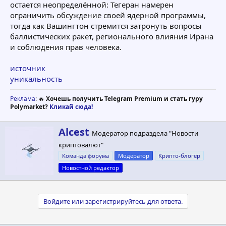
остается неопределённой: Тегеран намерен
ограничить обсуждение своей ядерной программы,
тогда как Вашингтон стремится затронуть вопросы
баллистических ракет, регионального влияния Ирана
и соблюдения прав человека.
источник
уникальность
Реклама
: 🔥
Хочешь получить Telegram Premium и стать гуру
Polymarket?
Кликай сюда!
А
Alcest
Модератор подраздела "Новости
в
криптовалют"
т
о
Команда форума
Модератор
Крипто-блогер
р
Новостной редактор
Войдите или зарегистрируйтесь для ответа.