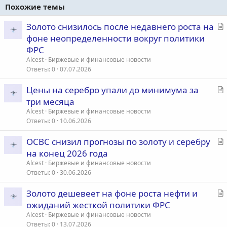
Похожие темы
С
Золото снизилось после недавнего роста на
т
фоне неопределенности вокруг политики
а
ФРС
т
Alcest
Биржевые и финансовые новости
ь
Ответы
0
07.07.2026
я
С
Цены на серебро упали до минимума за
т
три месяца
а
Alcest
Биржевые и финансовые новости
т
Ответы
0
10.06.2026
ь
С
OCBC снизил прогнозы по золоту и серебру
я
т
на конец 2026 года
а
Alcest
Биржевые и финансовые новости
т
Ответы
0
30.06.2026
ь
С
Золото дешевеет на фоне роста нефти и
я
т
ожиданий жесткой политики ФРС
а
Alcest
Биржевые и финансовые новости
т
Ответы
0
13.07.2026