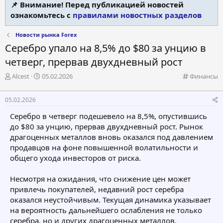
📌 Внимание! Перед публикацией новостей
ознакомьтесь с
правилами новостных разделов
Новости рынка Forex
Серебро упало на 8,5% до $80 за унцию в
четверг, прервав двухдневный рост
А
Д
К
Alcest
05.02.2026
Финансы
в
а
а
т
т
т
05.02.2026
о
а
е
р
н
г
Серебро в четверг подешевело на 8,5%, опустившись
т
а
о
до $80 за унцию, прервав двухдневный рост. Рынок
е
ч
р
драгоценных металлов вновь оказался под давлением
м
а
и
продавцов на фоне повышенной волатильности и
ы
л
я
а
общего ухода инвесторов от риска.
Несмотря на ожидания, что снижение цен может
привлечь покупателей, недавний рост серебра
оказался неустойчивым. Текущая динамика указывает
на вероятность дальнейшего ослабления не только
серебра, но и других драгоценных металлов.