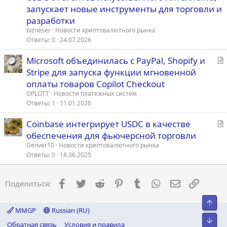
а
запускает новые инструменты для торговли и
т
разработки
ь
bizneser
Новости криптовалютного рынка
я
Ответы
0
24.07.2026
С
Microsoft объединилась с PayPal, Shopify и
т
Stripe для запуска функции мгновенной
а
оплаты товаров Copilot Checkout
т
OPLOTT
Новости платежных систем
ь
Ответы
1
11.01.2026
я
С
Coinbase интегрирует USDC в качестве
т
обеспечения для фьючерсной торговли
а
Denver10
Новости криптовалютного рынка
т
Ответы
0
18.06.2025
ь
я
Facebook
Twitter
Reddit
Pinterest
Tumblr
WhatsApp
Электронна
Ссылка
Поделиться:
Свер
MMGP
Russian (RU)
Сниз
Обратная связь
Условия и правила