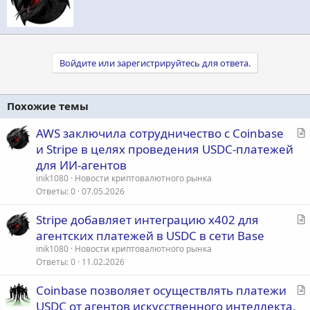
о
р
Войдите или зарегистрируйтесь для ответа.
Похожие темы
С
AWS заключила сотрудничество с Coinbase
т
и Stripe в целях проведения USDC-платежей
а
для ИИ-агентов
т
inik1080
Новости криптовалютного рынка
ь
Ответы
0
07.05.2026
я
С
Stripe добавляет интеграцию x402 для
т
агентских платежей в USDC в сети Base
а
inik1080
Новости криптовалютного рынка
т
Ответы
0
11.02.2026
ь
С
Coinbase позволяет осуществлять платежи
я
т
USDC от агентов искусственного интеллекта,