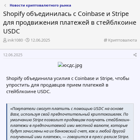
Новости криптовалютного рынка
Shopify объединилась с Coinbase и Stripe
для продвижения платежей в стейблкоине
USDC
А
Д
К
inik1080
12.06.2025
Криптовалюта
в
а
а
т
т
т
12.06.2025
о
а
е
р
н
г
т
а
о
е
ч
р
Shopify объединила усилия с Coinbase и Stripe, чтобы
м
а
и
упростить для продавцов прием платежей в
ы
л
я
а
стейблкоине USDC.
«Покупатели смогут платить с помощью USDC на основе
Base, используя свой предпочтительный криптокошелек. По
умолчанию Stripe позволит продавцам получать стейблкоин-
платежи в предпочитаемой ими местной валюте, которые
будут зачислены на их банковский счет, как и любой другой
полученный ими платеж», — говорится в пресс-релизе Stripe.