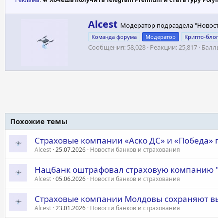
А
Alcest
Модератор подраздела "Новос
в
Команда форума
Модератор
Крипто-бло
т
Сообщения
58,028
Реакции
25,817
Балл
о
р
Похожие темы
Страховые компании «Аско ДС» и «Победа»
Alcest
25.07.2026
Новости банков и страхования
Нацбанк оштрафовал страховую компанию "V
Alcest
05.06.2026
Новости банков и страхования
Страховые компании Молдовы сохраняют в
Alcest
23.01.2026
Новости банков и страхования