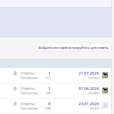
Войдите или зарегистрируйтесь для ответа.
С
Ответы
1
27.07.2026
т
Просмотры
217
zarubin
а
С
Ответы
1
07.06.2026
т
т
Просмотры
239
zarubin
ь
а
я
С
Ответы
0
23.01.2026
т
т
Просмотры
348
Alcest
ь