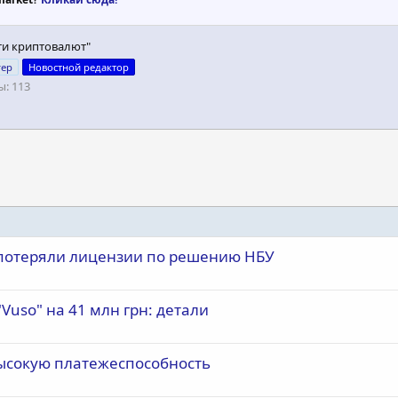
ти криптовалют"
гер
Новостной редактор
ы
113
 потеряли лицензии по решению НБУ
uso" на 41 млн грн: детали
ысокую платежеспособность