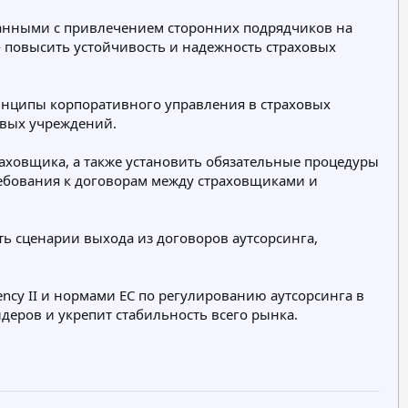
р
р
р
анными с привлечением сторонних подрядчиков на
и
и
и
— повысить устойчивость и надежность страховых
я
я
я
ринципы корпоративного управления в страховых
овых учреждений.
раховщика, а также установить обязательные процедуры
ебования к договорам между страховщиками и
ь сценарии выхода из договоров аутсорсинга,
ency II и нормами ЕС по регулированию аутсорсинга в
деров и укрепит стабильность всего рынка.