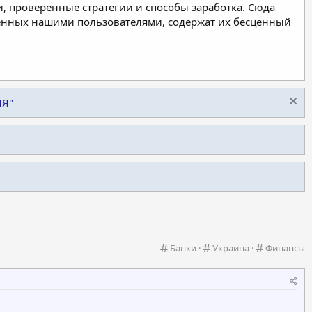
, проверенные стратегии и способы заработка. Сюда
ленных нашими пользователями, содержат их бесценный
ИЯ"
К
К
К
Банки
Украина
Финансы
а
а
а
т
т
т
е
е
е
г
г
г
о
о
о