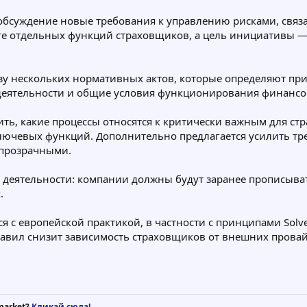
бсуждение новые требования к управлению рисками, связ
нге отдельных функций страховщиков, а цель инициативы 
азу нескольких нормативных актов, которые определяют п
деятельности и общие условия функционирования финанс
ть, какие процессы относятся к критически важным для ст
лючевых функций. Дополнительно предлагается усилить тр
 прозрачными.
деятельности: компании должны будут заранее прописыват
.
я с европейской практикой, в частности с принципами Solv
равил снизит зависимость страховщиков от внешних провай
market?
Кликай сюда!