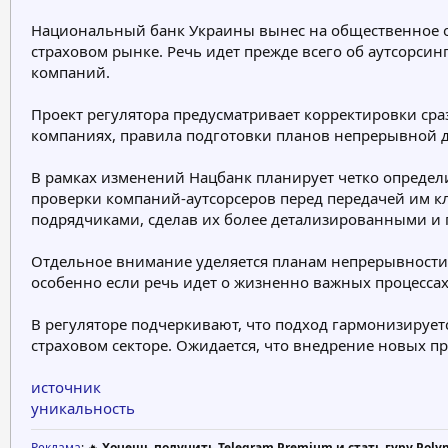
е
ч
Национальный банк Украины вынес на общественное о
м
а
страховом рынке. Речь идет прежде всего об аутсорси
ы
л
а
компаний.
Проект регулятора предусматривает корректировки ср
компаниях, правила подготовки планов непрерывной 
В рамках изменений Нацбанк планирует четко определи
проверки компаний-аутсорсеров перед передачей им к
подрядчиками, сделав их более детализированными и
Отдельное внимание уделяется планам непрерывности 
особенно если речь идет о жизненно важных процессах
В регуляторе подчеркивают, что подход гармонизируетс
страховом секторе. Ожидается, что внедрение новых п
источник
уникальность
Реклама
: 🔥
Хочешь получить Telegram Premium и стать гуру Poly