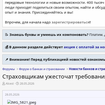
передовые технологии и новые возможности. 400 тысяч 
люди приходят поделиться своим опытом, найти и обсу
опыт и знания. Присоединяйтесь и вы!
Впрочем, для начала надо
зарегистрироваться
!
📝
Знаешь буквы и умеешь их компоновать?
Платим. 
💰 В данном разделе действует
акция с оплатой за н
📌 Внимание! Перед публикацией новостей ознакомь
Форумы
Форум о банках и страховании
Новости банков и стр
Страховщикам ужесточат требования:
А
Д
Alcest
28.05.2026
в
а
т
т
28.05.2026
о
а
р
н
т
а