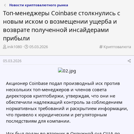
Новости криптовалютного рынка
Топ-менеджеры Coinbase столкнулись с
новым иском о возмещении ущерба и
возврате полученной инсайдерами
прибыли
А
Д
К
inik1080
05.03.2026
Криптовалюта
в
а
а
т
т
т
05.03.2026
о
а
е
р
н
г
т
а
о
е
ч
р
Акционер Coinbase подал производный иск против
м
а
и
нескольких топ-менеджеров и членов совета
ы
л
я
а
директоров криптобиржи, утверждая, что они не
обеспечили надлежащий контроль за соблюдением
нормативных требований и раскрытием информации,
что привело к юридическим и регуляторным
последствиям для компании.
Иск был подан во вторник в Окружной суд США по