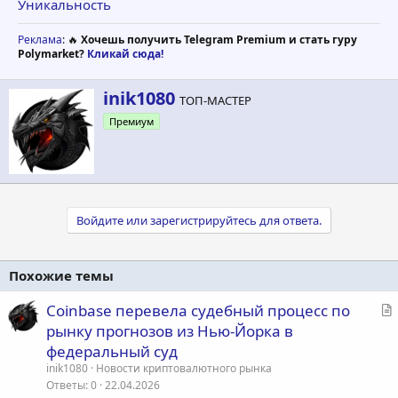
Уникальность
Реклама
: 🔥
Хочешь получить Telegram Premium и стать гуру
Polymarket?
Кликай сюда!
А
inik1080
ТОП-МАСТЕР
в
Премиум
т
о
р
Войдите или зарегистрируйтесь для ответа.
Похожие темы
С
Coinbase перевела судебный процесс по
т
рынку прогнозов из Нью-Йорка в
а
федеральный суд
т
inik1080
Новости криптовалютного рынка
ь
Ответы
0
22.04.2026