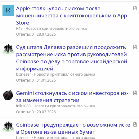
я
С
Apple столкнулась с иском после
R
т
мошенничества с криптокошельком в App
а
Store
т
R49
Новости криптовалютного рынка
ь
Ответы
0
28.07.2026
я
С
Суд штата Делавэр разрешил продолжить
т
рассмотрение иска против руководителей
а
Coinbase по делу о торговле инсайдерской
т
информацией
ь
bizneser
Новости криптовалютного рынка
я
Ответы
0
31.01.2026
С
Gemini столкнулась с иском инвесторов из-
т
за изменения стратегии
а
inik1080
Новости криптовалютного рынка
т
Ответы
0
20.03.2026
ь
С
Coinbase предупреждает о возможном иске
я
т
в Орегоне из-за ценных бумаг
а
bizneser
Новости криптовалютного рынка