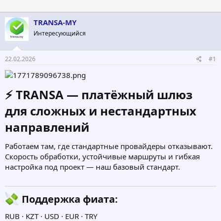
в
а
т
т
о
а
TRANSA-MY
р
н
Интересующийся
т
а
е
ч
м
а
22.02.2026
#1
ы
л
а
⚡️ TRANSA — платёжный шлюз
для сложных и нестандартных
направлений​
Работаем там, где стандартные провайдеры отказывают.
Скорость обработки, устойчивые маршруты и гибкая
настройка под проект — наш базовый стандарт.
Поддержка фиата:​
RUB · KZT · USD · EUR · TRY