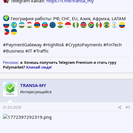
Telegram-канал:
https://t.me/transa_my
География работы: РФ, СНГ, EU, Азия, Африка, LATAM
#PaymentGateway #HighRisk #CryptoPayments #FinTech
#Business #IT #Traffic
Реклама
: 🔥
Хочешь получить Telegram Premium и стать гуру
Polymarket?
Кликай сюда!
TRANSA-MY
Интересующийся
01.03.2026
#5