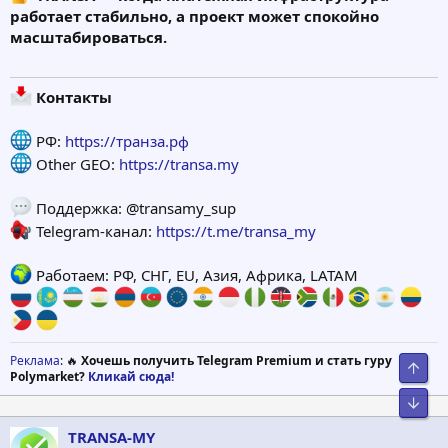
работает стабильно, а проект может спокойно
масштабироваться.
Контакты
РФ:
https://транза.рф
Other GEO:
https://transa.my
Поддержка: @transamy_sup
Telegram-канал:
https://t.me/transa_my
Работаем: РФ, СНГ, EU, Азия, Африка, LATAM
Реклама
: 🔥
Хочешь получить Telegram Premium и стать гуру
Свер
Polymarket?
Кликай сюда!
Сниз
TRANSA-MY