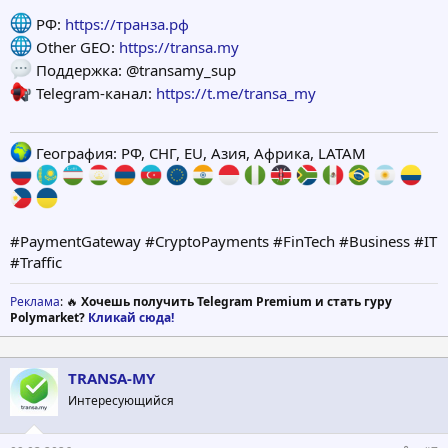
РФ:
https://транза.рф
Other GEO:
https://transa.my
Поддержка: @transamy_sup
Telegram-канал:
https://t.me/transa_my
География: РФ, СНГ, EU, Азия, Африка, LATAM
#PaymentGateway #CryptoPayments #FinTech #Business #IT
#Traffic
Реклама
: 🔥
Хочешь получить Telegram Premium и стать гуру
Polymarket?
Кликай сюда!
TRANSA-MY
Интересующийся