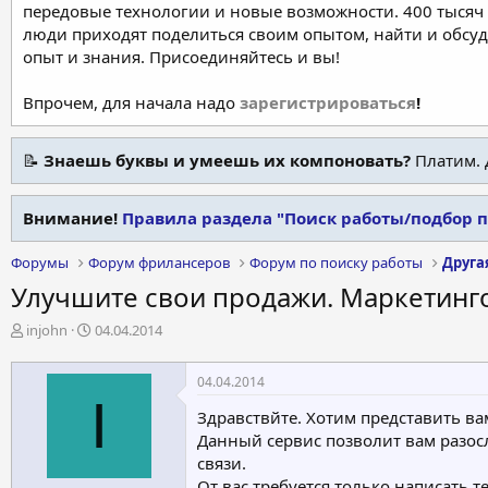
передовые технологии и новые возможности. 400 тысяч 
люди приходят поделиться своим опытом, найти и обсу
опыт и знания. Присоединяйтесь и вы!
Впрочем, для начала надо
зарегистрироваться
!
📝
Знаешь буквы и умеешь их компоновать?
Платим. 
Внимание!
Правила раздела "Поиск работы/подбор 
Форумы
Форум фрилансеров
Форум по поиску работы
Друга
Улучшите свои продажи. Маркетинго
А
Д
injohn
04.04.2014
в
а
т
т
04.04.2014
о
а
I
р
н
Здравствйте. Хотим представить в
т
а
Данный сервис позволит вам разос
е
ч
связи.
м
а
От вас требуется только написать т
ы
л