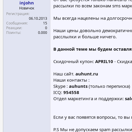
injohn
а
рассылки по всем законам sms марк
Новичок
Регистрация
Мы всегда нацелены на долгосрочн
06.10.2013
Сообщения
15
Реакции
0
Наши цены довольно демократичные 
Поинты
0.000
расслылки и больше ничего.
В данной теме мы будем оставля
Скидочный купон:
APRIL10
- Скидк
Наш сайт.
auhunt.ru
Наши контакты :
Skype :
auhunts
(только переписка)
ICQ:
954558
Отдел маркетинга и поддержки:
sal
Если у вас появятся вопросы, то вы
P.S Мы не допускаем spam рассылки