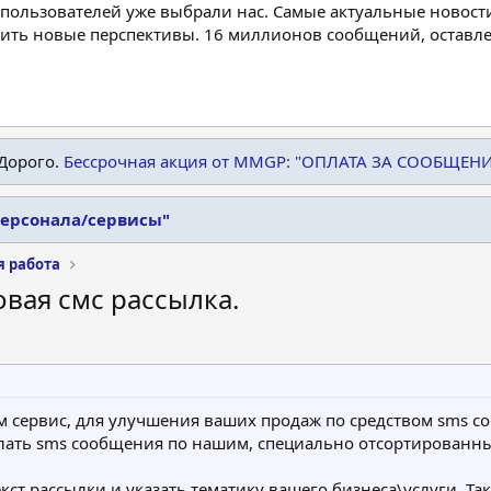
пользователей уже выбрали нас. Самые актуальные новости
дить новые перспективы. 16 миллионов сообщений, остав
Дорого.
Бессрочная акция от MMGP: "ОПЛАТА ЗА СООБЩЕН
персонала/сервисы"
я работа
вая смс рассылка.
ам сервис, для улучшения ваших продаж по средством sms с
лать sms сообщения по нашим, специально отсортированным
екст рассылки и указать тематику вашего бизнеса\услуги. Та