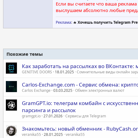
Если вы считаете что ваша реклама
выслушаем абсолютно любые пред
Реклама
: 🔥
Хочешь получить Telegram Pre
Похожие темы
Как заработать на рассылках во ВКонтакте: 
GENITIVE DOORS
18.01.2025
Сомнительные виды онлайн зар
Carlos-Exchange.com - Сервис обмена: крип
Carlos Exchange
03.03.2025
Обмен электронных валют
GramGPT.io: телеграм комбайн с искусствен
парсинга и рассылок
gramgpt.io
27.01.2026
Сервисы для Telegram
Знакомьтесь: новый обменник - RubyCash.o
veranika55
28.01.2025
veranika55