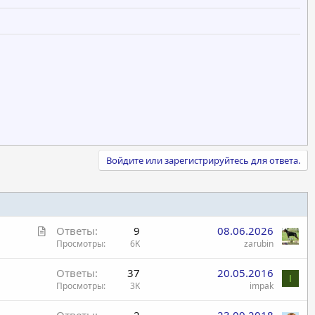
Войдите или зарегистрируйтесь для ответа.
С
Ответы
9
08.06.2026
т
Просмотры
6K
zarubin
а
Ответы
37
20.05.2016
т
I
Просмотры
3K
impak
ь
я
Ответы
2
23.09.2018