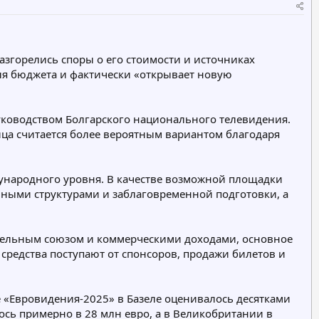
е
е
г
г
о
о
р
р
азгорелись споры о его стоимости и источниках
и
и
ля бюджета и фактически «открывает новую
я
я
уководством Болгарского национального телевидения.
ица считается более вероятным вариантом благодаря
дународного уровня. В качестве возможной площадки
нными структурами и заблаговременной подготовки, а
ательным союзом и коммерческими доходами, основное
редства поступают от спонсоров, продажи билетов и
е «Евровидения-2025» в Базеле оценивалось десятками
сь примерно в 28 млн евро, а в Великобритании в