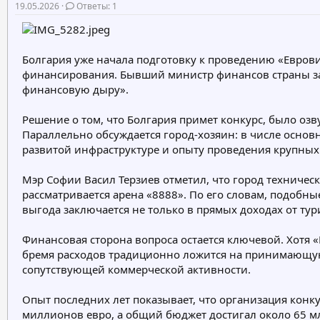
19.05.2026
Ответы: 1
о
а
р
н
т
а
е
ч
Болгария уже начала подготовку к проведению «Еврови
м
а
финансирования. Бывший министр финансов страны зая
ы
л
а
финансовую дыру».
Решение о том, что Болгария примет конкурс, было о
Параллельно обсуждается город-хозяин: в числе основ
развитой инфраструктуре и опыту проведения крупных
Мэр Софии Васил Терзиев отметил, что город техниче
рассматривается арена «8888». По его словам, подобн
выгода заключается не только в прямых доходах от ту
Финансовая сторона вопроса остается ключевой. Хотя
бремя расходов традиционно ложится на принимающую 
сопутствующей коммерческой активности.
Опыт последних лет показывает, что организация конк
миллионов евро, а общий бюджет достигал около 65 м