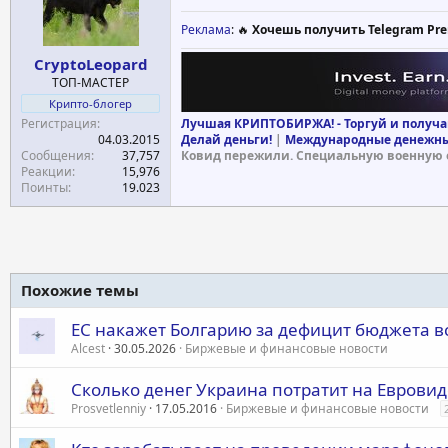
Реклама
: 🔥
Хочешь получить Telegram Pre
CryptoLeopard
ТОП-МАСТЕР
Крипто-блогер
Регистрация
Лучшая КРИПТОБИРЖА! - Торгуй и получа
04.03.2015
Делай деньги!
|
Международные денежны
Сообщения
37,757
Ковид пережили. Специальную военную 
Реакции
15,976
Поинты
19.023
Похожие темы
ЕС накажет Болгарию за дефицит бюджета вс
Alcest
30.05.2026
Биржевые и финансовые новости
Сколько денег Украина потратит на Евровид
Prosvetlenniy
17.05.2016
Биржевые и финансовые новости