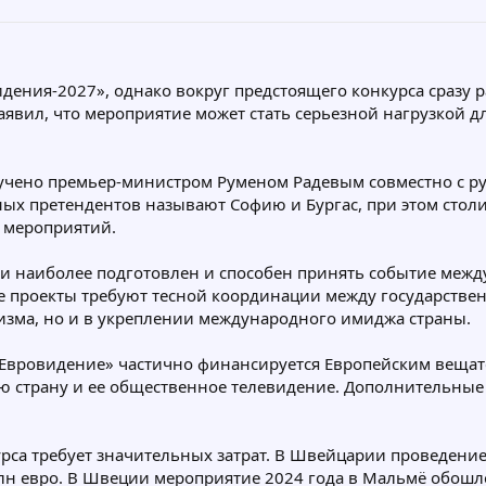
дения-2027», однако вокруг предстоящего конкурса сразу р
вил, что мероприятие может стать серьезной нагрузкой д
звучено премьер-министром Руменом Радевым совместно с р
ных претендентов называют Софию и Бургас, при этом стол
 мероприятий.
ски наиболее подготовлен и способен принять событие меж
ые проекты требуют тесной координации между государстве
ризма, но и в укреплении международного имиджа страны.
 «Евровидение» частично финансируется Европейским вещ
страну и ее общественное телевидение. Дополнительные с
урса требует значительных затрат. В Швейцарии проведени
лн евро. В Швеции мероприятие 2024 года в Мальмё обошло