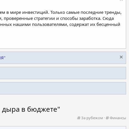
м в мире инвестиций. Только самые последние тренды,
, проверенные стратегии и способы заработка. Сюда
ленных нашими пользователями, содержат их бесценный
ИЯ"
я дыра в бюджете"
К
К
За рубежом
Финансы
а
а
т
т