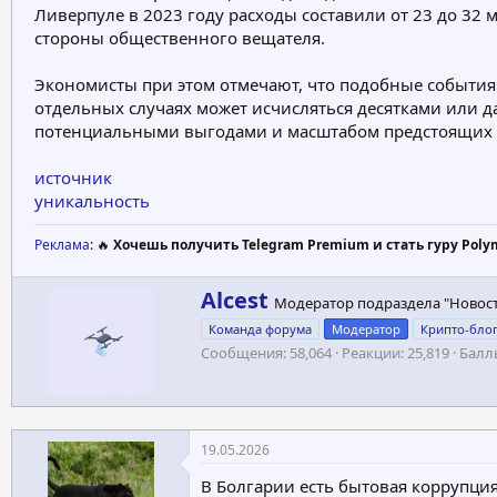
Ливерпуле в 2023 году расходы составили от 23 до 32 
стороны общественного вещателя.
Экономисты при этом отмечают, что подобные события 
отдельных случаях может исчисляться десятками или д
потенциальными выгодами и масштабом предстоящих 
источник
уникальность
Реклама
: 🔥
Хочешь получить Telegram Premium и стать гуру Poly
А
Alcest
Модератор подраздела "Новос
в
Команда форума
Модератор
Крипто-бло
т
Сообщения
58,064
Реакции
25,819
Балл
о
р
19.05.2026
В Болгарии есть бытовая коррупция