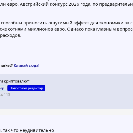
млн евро. Австрийский конкурс 2026 года, по предваритель
способны приносить ощутимый эффект для экономики за сч
аже сотнями миллионов евро. Однако пока главным вопросо
расходов.
market?
Кликай сюда!
ти криптовалют"
гер
Новостной редактор
ы
113
, так что неудивительно