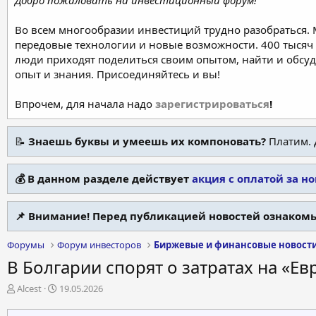
Добро пожаловать на инвестиционный форум!
Во всем многообразии инвестиций трудно разобраться.
передовые технологии и новые возможности. 400 тысяч 
люди приходят поделиться своим опытом, найти и обсу
опыт и знания. Присоединяйтесь и вы!
Впрочем, для начала надо
зарегистрироваться
!
📝
Знаешь буквы и умеешь их компоновать?
Платим. 
💰 В данном разделе действует
акция с оплатой за н
📌 Внимание! Перед публикацией новостей ознакомь
Форумы
Форум инвесторов
Биржевые и финансовые новост
В Болгарии спорят о затратах на «Е
А
Д
Alcest
19.05.2026
в
а
т
т