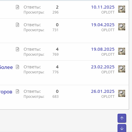
С
Ответы
2
10.11.2025
т
Просмотры
296
OPLOTT
а
С
Ответы
0
19.04.2025
т
т
Просмотры
731
OPLOTT
ь
а
я
т
С
ь
Ответы
4
19.08.2025
т
Просмотры
769
OPLOTT
я
а
С
более
Ответы
4
23.02.2025
т
т
Просмотры
776
OPLOTT
ь
а
я
т
С
торов
ь
Ответы
0
26.01.2025
т
Просмотры
683
OPLOTT
я
а
т
ь
Свер
я
Сниз