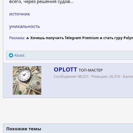
всего, через решения судов...
источник
уникальность
Реклама
: 🔥
Хочешь получить Telegram Premium и стать гуру Poly
Р
Alcest
е
а
А
OPLOTT
к
ТОП-МАСТЕР
в
ц
Сообщения
48,031
Реакции
26,316
Балл
т
и
и
о
:
р
Похожие темы