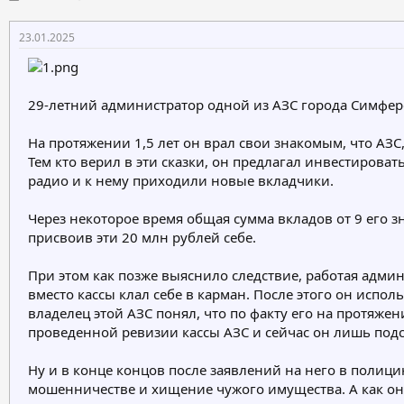
в
а
т
т
23.01.2025
о
а
р
н
т
а
е
ч
29-летний администратор одной из АЗС города Симферо
м
а
ы
л
а
На протяжении 1,5 лет он врал свои знакомым, что АЗС
Тем кто верил в эти сказки, он предлагал инвестирова
радио и к нему приходили новые вкладчики.
Через некоторое время общая сумма вкладов от 9 его зн
присвоив эти 20 млн рублей себе.
При этом как позже выяснило следствие, работая админ
вместо кассы клал себе в карман. После этого он исп
владелец этой АЗС понял, что по факту его на протяжен
проведенной ревизии кассы АЗС и сейчас он лишь подс
Ну и в конце концов после заявлений на него в полиц
мошенничестве и хищение чужого имущества. А как он 