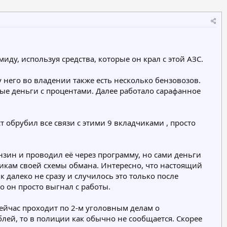
а
а
т
т
е
е
г
г
о
о
р
р
у, используя средства, которые он крал с этой АЗС.
и
и
я
я
у него во владении также есть несколько бензовозов.
ные деньги с процентами. Далее работало сарафанное
т обрубил все связи с этими 9 вкладчиками , просто
нзин и проводил её через программу, но сами деньги
чикам своей схемы обмана. Интересно, что настоящий
к далеко не сразу и случилось это только после
о он просто выгнал с работы.
сейчас проходит по 2-м уголовным делам о
ей, то в полиции как обычно не сообщается. Скорее