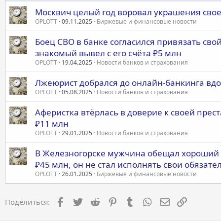
Москвич целый год воровал украшения свое
OPLOTT
09.11.2025
Биржевые и финансовые новости
Боец СВО в банке согласился привязать свой
знакомый вывел с его счёта ₽5 млн
OPLOTT
19.04.2025
Новости банков и страхования
Лжеюрист добрался до онлайн-банкинга вдо
OPLOTT
05.08.2025
Новости банков и страхования
Аферистка втёрлась в доверие к своей прест
₽11 млн
OPLOTT
29.01.2025
Новости банков и страхования
В Железногорске мужчина обещал хороший до
₽45 млн, он не стал исполнять свои обязате
OPLOTT
26.01.2025
Биржевые и финансовые новости
Facebook
Twitter
Reddit
Pinterest
Tumblr
WhatsApp
Электронная 
Ссылка
Поделиться: