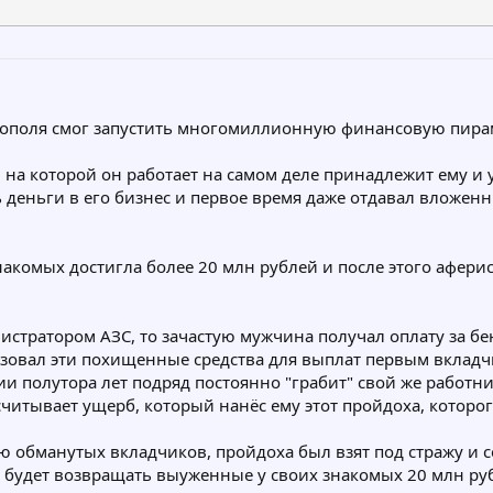
поля смог запустить многомиллионную финансовую пирамид
, на которой он работает на самом деле принадлежит ему и 
ть деньги в его бизнес и первое время даже отдавал вложен
акомых достигла более 20 млн рублей и после этого аферис
истратором АЗС, то зачастую мужчина получал оплату за бе
ользовал эти похищенные средства для выплат первым вклад
ии полутора лет подряд постоянно "грабит" свой же работни
читывает ущерб, который нанёс ему этот пройдоха, которог
ию обманутых вкладчиков, пройдоха был взят под стражу и 
будет возвращать выуженные у своих знакомых 20 млн рубл