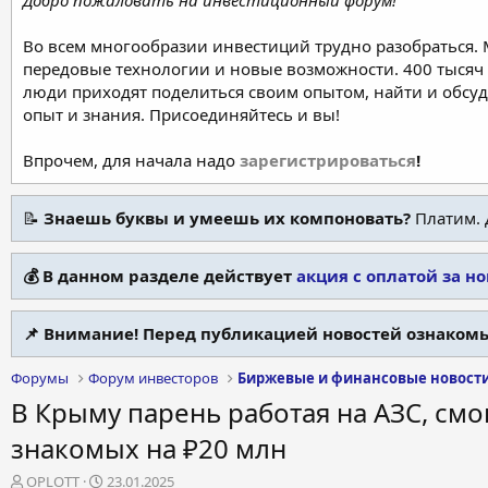
Добро пожаловать на инвестиционный форум!
Во всем многообразии инвестиций трудно разобраться.
передовые технологии и новые возможности. 400 тысяч 
люди приходят поделиться своим опытом, найти и обсу
опыт и знания. Присоединяйтесь и вы!
Впрочем, для начала надо
зарегистрироваться
!
📝
Знаешь буквы и умеешь их компоновать?
Платим. 
💰 В данном разделе действует
акция с оплатой за н
📌 Внимание! Перед публикацией новостей ознакомь
Форумы
Форум инвесторов
Биржевые и финансовые новост
В Крыму парень работая на АЗС, см
знакомых на ₽20 млн
А
Д
OPLOTT
23.01.2025