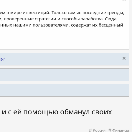
м в мире инвестиций. Только самые последние тренды,
, проверенные стратегии и способы заработка. Сюда
ленных нашими пользователями, содержат их бесценный
ИЯ"
у и с её помощью обманул своих
К
К
Россия
Финансы