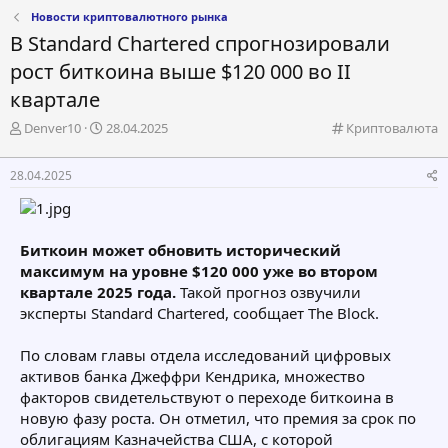
Новости криптовалютного рынка
В Standard Chartered спрогнозировали
рост биткоина выше $120 000 во II
квартале
А
Д
К
Denver10
28.04.2025
Криптовалюта
в
а
а
т
т
т
28.04.2025
о
а
е
р
н
г
т
а
о
е
ч
р
Биткоин может обновить исторический
м
а
и
максимум на уровне $120 000 уже во втором
ы
л
я
а
квартале 2025 года.
Такой прогноз озвучили
эксперты Standard Chartered, сообщает The Block.
По словам главы отдела исследований цифровых
активов банка Джеффри Кендрика, множество
факторов свидетельствуют о переходе биткоина в
новую фазу роста. Он отметил, что премия за срок по
облигациям Казначейства США, с которой