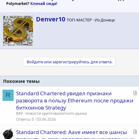
Polymarket?
Кликай сюда!
А
Denver10
ТОП-МАСТЕР
·
Из
Донецк
в
т
о
р
Войдите или зарегистрируйтесь для ответа.
Похожие темы
С
Standard Chartered увидел признаки
R
т
разворота в пользу Ethereum после продажи
а
биткоинов Strategy
т
R49
Новости криптовалютного рынка
ь
Ответы
0
03.06.2026
я
С
Standard Chartered: Aave имеет все шансы
т