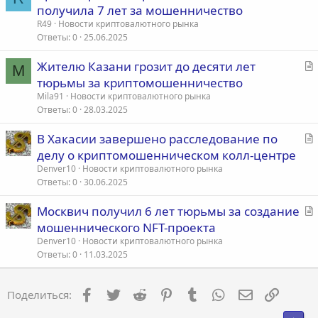
т
получила 7 лет за мошенничество
а
R49
Новости криптовалютного рынка
т
Ответы
0
25.06.2025
ь
С
Жителю Казани грозит до десяти лет
я
M
т
тюрьмы за криптомошенничество
а
Mila91
Новости криптовалютного рынка
т
Ответы
0
28.03.2025
ь
С
В Хакасии завершено расследование по
я
т
делу о криптомошенническом колл-центре
а
Denver10
Новости криптовалютного рынка
т
Ответы
0
30.06.2025
ь
С
Москвич получил 6 лет тюрьмы за создание
я
т
мошеннического NFT-проекта
а
Denver10
Новости криптовалютного рынка
т
Ответы
0
11.03.2025
ь
я
Facebook
Twitter
Reddit
Pinterest
Tumblr
WhatsApp
Электронна
Ссылка
Поделиться: