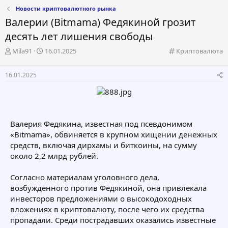
Новости криптовалютного рынка
Валерии (Bitmama) Федякиной грозит
десять лет лишения свободы
А
Д
К
Mila91
16.01.2025
Криптовалюта
в
а
а
т
т
т
16.01.2025
о
а
е
р
н
г
т
а
о
е
ч
р
м
а
и
Валерия Федякина, известная под псевдонимом
ы
л
я
а
«Bitmama», обвиняется в крупном хищении денежных
средств, включая дирхамы и биткоины, на сумму
около 2,2 млрд рублей.
Согласно материалам уголовного дела,
возбужденного против Федякиной, она привлекала
инвесторов предложениями о высокодоходных
вложениях в криптовалюту, после чего их средства
пропадали. Среди пострадавших оказались известные