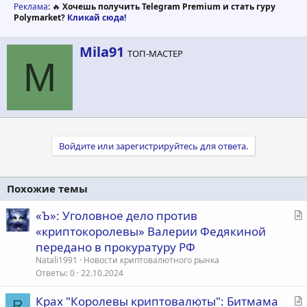
Реклама
: 🔥
Хочешь получить Telegram Premium и стать гуру
Polymarket?
Кликай сюда!
А
Mila91
ТОП-МАСТЕР
в
M
т
о
р
Войдите или зарегистрируйтесь для ответа.
Похожие темы
С
«Ъ»: Уголовное дело против
т
«криптокоролевы» Валерии Федякиной
а
передано в прокуратуру РФ
т
Natali1991
Новости криптовалютного рынка
ь
Ответы
0
22.10.2024
я
С
Крах "Королевы криптовалюты": Битмама
R