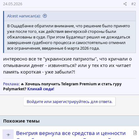
24.05.2026
#2
Alcest написал(а):
В Ощадбанке обратили внимание, что решение было принято
уже после того, как действия венгерской стороны были
обжалованы в суде. При этом Будапешт решил не дожидаться
завершения судебного процесса и самостоятельно отменил
все ограничения, введенные 6 марта 2026 года.
интересно все те "украинские патриоты", что кричали о
отмывании денег - извиняться? или у тех кто их читает
память короткая - уже забыли?!
Реклама
: 🔥
Хочешь получить Telegram Premium и стать гуру
Polymarket?
Кликай сюда!
Войдите или зарегистрируйтесь для ответа.
Похожие темы
С
Венгрия вернула все средства и ценности
т