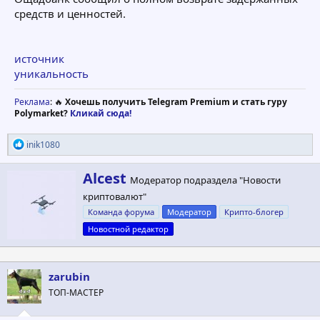
средств и ценностей.
источник
уникальность
Реклама
: 🔥
Хочешь получить Telegram Premium и стать гуру
Polymarket?
Кликай сюда!
Р
inik1080
е
а
А
Alcest
к
Модератор подраздела "Новости
в
ц
криптовалют"
т
и
и
о
Команда форума
Модератор
Крипто-блогер
:
р
Новостной редактор
zarubin
ТОП-МАСТЕР