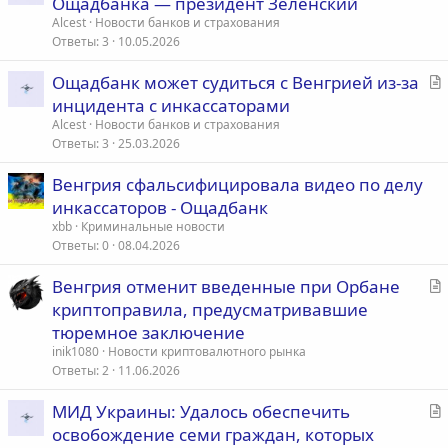
Ощадбанка — президент Зеленский
а
Alcest
Новости банков и страхования
т
Ответы
3
10.05.2026
ь
С
Ощадбанк может судиться с Венгрией из-за
я
т
инцидента с инкассаторами
а
Alcest
Новости банков и страхования
т
Ответы
3
25.03.2026
ь
Венгрия сфальсифицировала видео по делу
я
инкассаторов - Ощадбанк
xbb
Криминальные новости
Ответы
0
08.04.2026
С
Венгрия отменит введенные при Орбане
т
криптоправила, предусматривавшие
а
тюремное заключение
т
inik1080
Новости криптовалютного рынка
ь
Ответы
2
11.06.2026
я
С
МИД Украины: Удалось обеспечить
т
освобождение семи граждан, которых