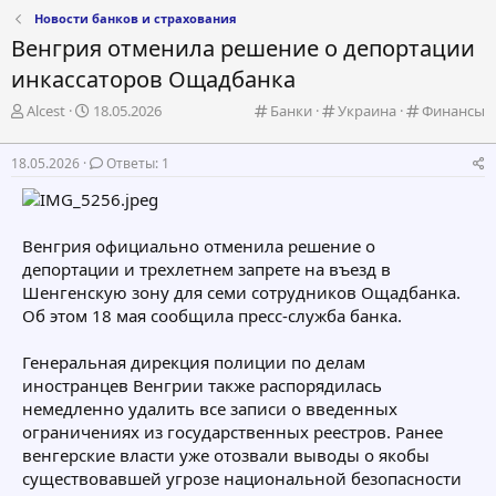
Новости банков и страхования
Венгрия отменила решение о депортации
инкассаторов Ощадбанка
А
Д
К
К
К
Alcest
18.05.2026
Банки
Украина
Финансы
в
а
а
а
а
т
т
т
т
т
18.05.2026
Ответы: 1
о
а
е
е
е
р
н
г
г
г
т
а
о
о
о
е
ч
р
р
р
Венгрия официально отменила решение о
м
а
и
и
и
депортации и трехлетнем запрете на въезд в
ы
л
я
я
я
а
Шенгенскую зону для семи сотрудников Ощадбанка.
Об этом 18 мая сообщила пресс-служба банка.
Генеральная дирекция полиции по делам
иностранцев Венгрии также распорядилась
немедленно удалить все записи о введенных
ограничениях из государственных реестров. Ранее
венгерские власти уже отозвали выводы о якобы
существовавшей угрозе национальной безопасности